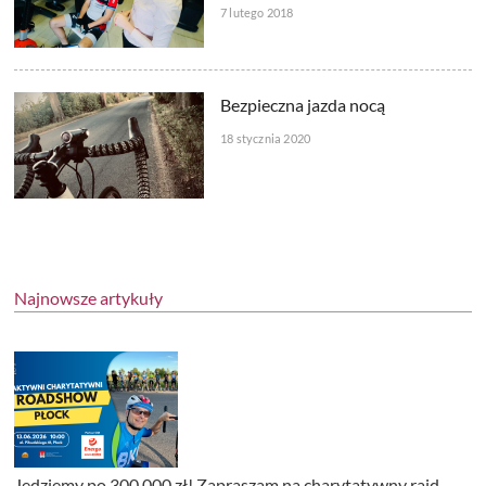
7 lutego 2018
Bezpieczna jazda nocą
18 stycznia 2020
Najnowsze artykuły
Jedziemy po 300 000 zł! Zapraszam na charytatywny rajd