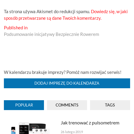
Ta strona używa Akismet do redukcji spamu.
Dowiedz się, w jaki
sposób przetwarzane są dane Twoich komentarzy.
Nawigacja
Published in
Podsumowanie inicjatywy Bezpiecznie Rowerem
wpisu
W kalendarzu brakuje imprezy? Pomóż nam rozwijać serwis!
DODAJ IMPREZĘ DO KALENDARZA
POPULAR
COMMENTS
TAGS
Jak trenować z pulsometrem
26 lutego 2019