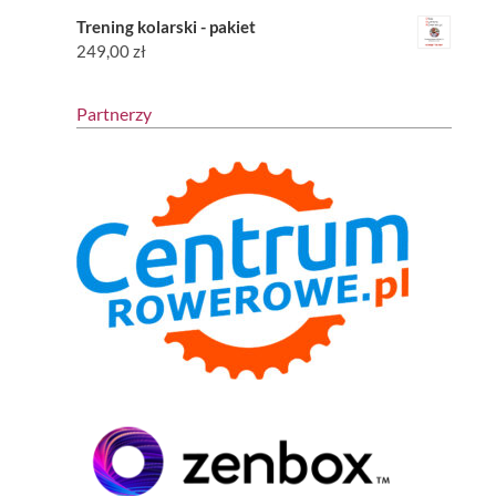
Trening kolarski - pakiet
249,00
zł
Partnerzy