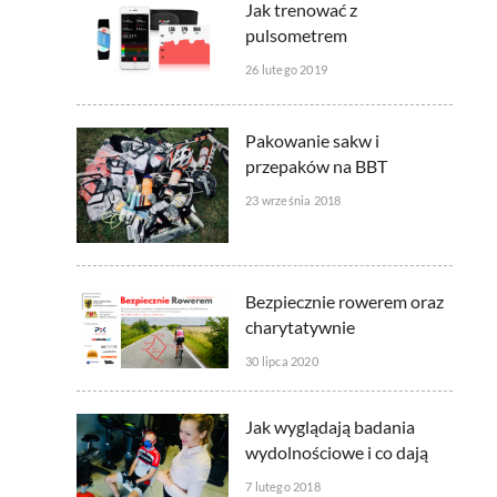
Jak trenować z
pulsometrem
26 lutego 2019
Pakowanie sakw i
przepaków na BBT
23 września 2018
Bezpiecznie rowerem oraz
charytatywnie
30 lipca 2020
Jak wyglądają badania
wydolnościowe i co dają
7 lutego 2018