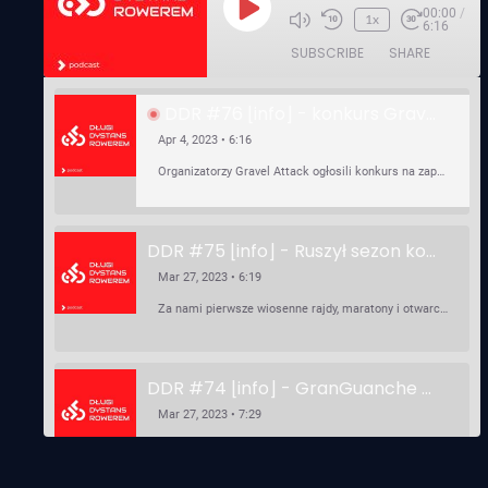
00:00
/
Play
1x
6:16
Episode
SUBSCRIBE
SHARE
DDR #76 [info] - konkurs Gravel Attack, Varmia Gravel, Bike Expo, Inspire India Ultra Race
Apr 4, 2023 • 6:16
Organizatorzy Gravel Attack ogłosili konkurs na zaprojektowanie koszulki. Varmia Gravel 2023 przypomina o możliwości podzielenia opłaty startowej na dwie raty 50/50 – na zero procent! …
DDR #75 [info] - Ruszył sezon kolarski! Pierwszy Brevet Race Through Poland, Otwarcie sezonu Rajdy Dla Frajdy, Ankieta Rowerowa, przygotowania do Race Around Poland
Mar 27, 2023 • 6:19
Za nami pierwsze wiosenne rajdy, maratony i otwarcia sezonu, choć w Gdańsku zima nie powiedziała jeszcze ostatniego słowa bo właśnie pada śnieg. Linki: ⁠http://watahaultrarace.pl/⁠⁠https://rajdydlafrajdy.pl/⁠https://brevety.pl/brevets⁠⁠https://racearoundpoland.pl/⁠⁠https://granguanche.com/audax/audaxgravel/⁠⁠Ankieta Rowerowa…
DDR #74 [info] - GranGuanche Gravel startuje w piątek! Wataha Ultra Race Wiosna - zaprasza Mateusz Szafraniec. Dwie samochwałki
Mar 27, 2023 • 7:29
W piątek 18 marca o godzinie 22:00 rusza gravelowy ultramaraton po Wyspach Kanaryjskich – Granguanche. Zostało jeszcze około 20 pakietów startowych na Wataha Ultra Race…