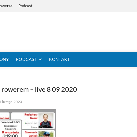
Rowerze
Podcast
i Dystans Rowerem
 SIĘ KOLARSTWO DŁUGODYSTANSOWE
TONY
PODCAST
KONTAKT
 rowerem – live 8 09 2020
1 lutego 2023