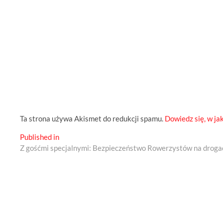
Ta strona używa Akismet do redukcji spamu.
Dowiedz się, w ja
Nawigacja
Published in
Z gośćmi specjalnymi: Bezpieczeństwo Rowerzystów na droga
wpisu