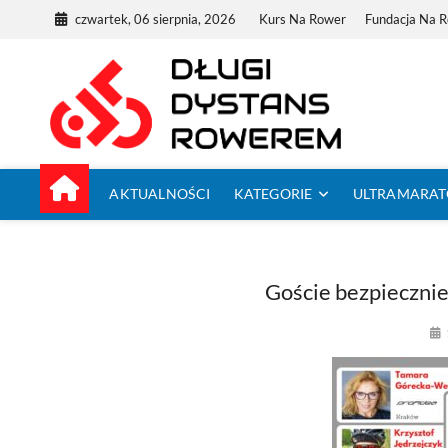
Skip
czwartek, 06 sierpnia, 2026
Kurs Na Rower
Fundacja Na 
to
content
Dług
TUTAJ ZACZYNA
AKTUALNOŚCI
KATEGORIE
ULTRAMARA
Goście bezpiecznie