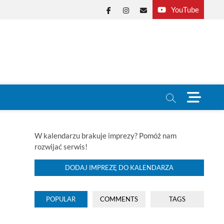
YouTube
Facebook
Instagram
E-
mail
M
e
n
u
B
W kalendarzu brakuje imprezy? Pomóż nam
u
rozwijać serwis!
t
t
DODAJ IMPREZĘ DO KALENDARZA
o
n
POPULAR
COMMENTS
TAGS