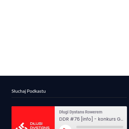
Słuchaj Podkastu
Długi Dystans Rowerem
DDR #76 [info] - konkurs Gravel Attack, Varmia Gravel, Bike Expo, Inspire India Ultra Race