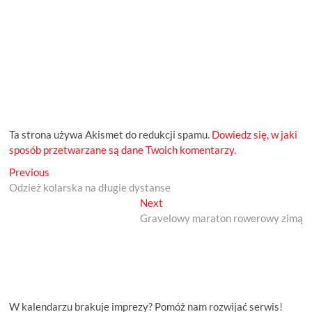
Ta strona używa Akismet do redukcji spamu.
Dowiedz się, w jaki
sposób przetwarzane są dane Twoich komentarzy.
Previous
Nawigacja
Previous
post:
Odzież kolarska na długie dystanse
wpisu
Next
Next
post:
Gravelowy maraton rowerowy zimą
W kalendarzu brakuje imprezy? Pomóż nam rozwijać serwis!