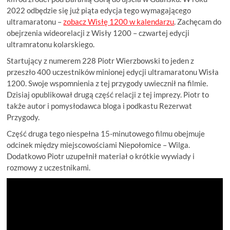
2022 odbędzie się już piąta edycja tego wymagającego
ultramaratonu –
zobacz Wisłę 1200 w kalendarzu
. Zachęcam do
obejrzenia wideorelacji z Wisły 1200 – czwartej edycji
ultramratonu kolarskiego.
Startujący z numerem 228 Piotr Wierzbowski to jeden z
przeszło 400 uczestników minionej edycji ultramaratonu Wisła
1200. Swoje wspomnienia z tej przygody uwiecznił na filmie.
Dzisiaj opublikował drugą część relacji z tej imprezy. Piotr to
także autor i pomysłodawca bloga i podkastu Rezerwat
Przygody.
Część druga tego niespełna 15-minutowego filmu obejmuje
odcinek między miejscowościami Niepołomice – Wilga.
Dodatkowo Piotr uzupełnił materiał o krótkie wywiady i
rozmowy z uczestnikami.