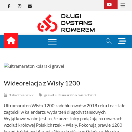
Skip
Facebook
Instagram
E-
to
content
mail
Długi
TUTAJ ZACZYNA SIĘ
KOLARSTWO
DŁUGODYSTANSOW
Dysta
M
e
Rower
n
u
B
u
t
Wideorelacja z Wisły 1200
t
o
3 stycznia 2022
gravel
ultramaraton
wisła 1200
n
Ultramaraton Wisła 1200 zadebiutował w 2018 roku i na stałe
zagościł w kalendarzu wydarzeń długodystansowych.
Wyjątkowe w nim jest to, że uczestnicy podążają na rowerach
wzdłuż królowej Polskich rzek – Wisły. Pokonują prawie 1200
km od źródeł pod Baranią Górą do ujścia w Gdańsku. W roku