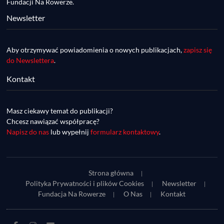
Fundacji Na Rowerze.
Newsletter
Aby otrzymywać powiadomienia o nowych publikacjach,
zapisz się
do Newslettera
.
Kontakt
DDR #74 [info] - GranGuanche Gravel 
startuje w piątek! Wataha Ultra Race Wiosna 
Mar 27, 2023 • 7:29
- zaprasza Mateusz Szafraniec. Dwie 
Masz ciekawy temat do publikacji?
W piątek 18 marca o godzinie 22:00 rusza gravelowy ultramaraton po Wyspach Kanaryjskich – Granguanche. Zostało jeszcze około 20 pakietów startowych na Wataha Ultra Race…
samochwałki
Chcesz nawiązać współpracę?
Napisz do nas
lub wypełnij
formularz kontaktowy
.
Strona główna
Polityka Prywatności i plików Cookies
Newsletter
Fundacja Na Rowerze
O Nas
Kontakt