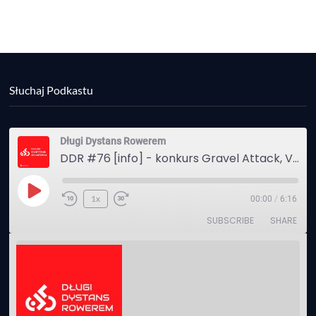
Słuchaj Podkastu
Długi Dystans Rowerem
DDR #76 [info] - konkurs Gravel Attack, Varmia Gravel, Bike Expo, Inspire India Ultra Race
Play
1x
00:00
/
6:16
Episode
SUBSCRIBE
SHARE