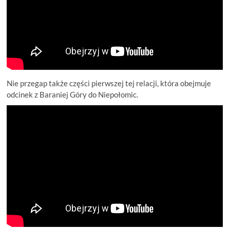
Nie przegap także części pierwszej tej relacji, która obejmuje
odcinek z Baraniej Góry do Niepołomic.