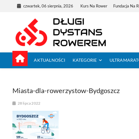
Skip
czwartek, 06 sierpnia, 2026
Kurs Na Rower
Fundacja Na 
to
content
Dług
TUTAJ ZACZYNA
AKTUALNOŚCI
KATEGORIE
ULTRAMARA
Miasta-dla-rowerzystow-Bydgoszcz
28 lipca 2022