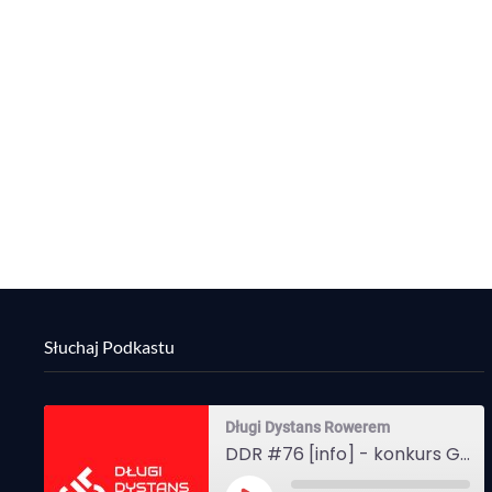
Słuchaj Podkastu
Długi Dystans Rowerem
DDR #76 [info] - konkurs Gravel Attack, Varmia Gravel, Bike Expo, Inspire India Ultra Race