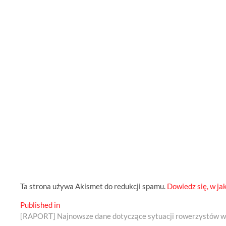
Ta strona używa Akismet do redukcji spamu.
Dowiedz się, w ja
Nawigacja
Published in
[RAPORT] Najnowsze dane dotyczące sytuacji rowerzystów w
wpisu