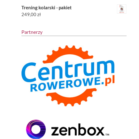
Trening kolarski - pakiet
249,00
zł
Partnerzy