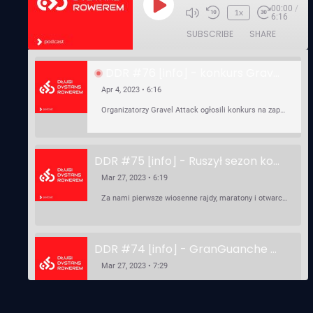
00:00
/
Play
1x
6:16
Episode
SUBSCRIBE
SHARE
DDR #76 [info] - konkurs Gravel Attack, Varmia Gravel, Bike Expo, Inspire India Ultra Race
Apr 4, 2023 • 6:16
Organizatorzy Gravel Attack ogłosili konkurs na zaprojektowanie koszulki. Varmia Gravel 2023 przypomina o możliwości podzielenia opłaty startowej na dwie raty 50/50 – na zero procent! …
DDR #75 [info] - Ruszył sezon kolarski! Pierwszy Brevet Race Through Poland, Otwarcie sezonu Rajdy Dla Frajdy, Ankieta Rowerowa, przygotowania do Race Around Poland
Mar 27, 2023 • 6:19
Za nami pierwsze wiosenne rajdy, maratony i otwarcia sezonu, choć w Gdańsku zima nie powiedziała jeszcze ostatniego słowa bo właśnie pada śnieg. Linki: ⁠http://watahaultrarace.pl/⁠⁠https://rajdydlafrajdy.pl/⁠https://brevety.pl/brevets⁠⁠https://racearoundpoland.pl/⁠⁠https://granguanche.com/audax/audaxgravel/⁠⁠Ankieta Rowerowa…
DDR #74 [info] - GranGuanche Gravel startuje w piątek! Wataha Ultra Race Wiosna - zaprasza Mateusz Szafraniec. Dwie samochwałki
Mar 27, 2023 • 7:29
W piątek 18 marca o godzinie 22:00 rusza gravelowy ultramaraton po Wyspach Kanaryjskich – Granguanche. Zostało jeszcze około 20 pakietów startowych na Wataha Ultra Race…