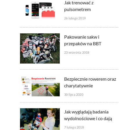
Jak trenować z
pulsometrem
26 lutego 2019
Pakowanie sakw i
przepaków na BBT
23 września 2018
Bezpiecznie rowerem oraz
charytatywnie
30 lipca 2020
Jak wyglądają badania
wydolnościowe i co dają
7 lutego 2018