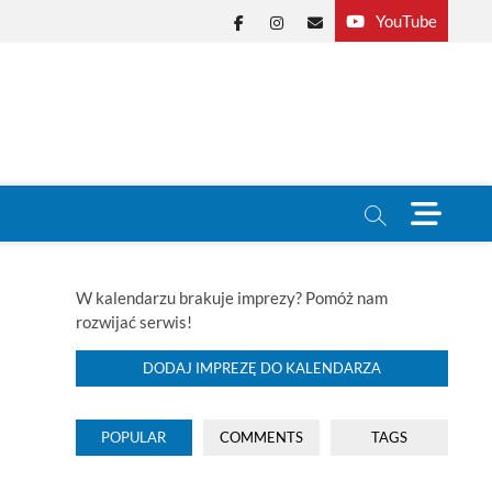
YouTube
Facebook
Instagram
E-
mail
M
e
n
u
B
W kalendarzu brakuje imprezy? Pomóż nam
u
rozwijać serwis!
t
t
DODAJ IMPREZĘ DO KALENDARZA
o
n
POPULAR
COMMENTS
TAGS