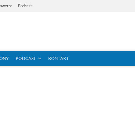
Rowerze
Podcast
i Dystans Rowerem
 SIĘ KOLARSTWO DŁUGODYSTANSOWE
TONY
PODCAST
KONTAKT