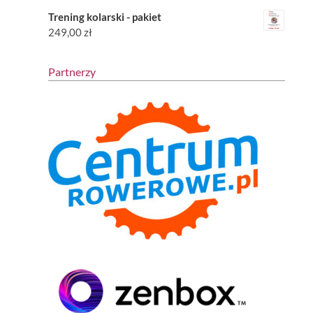
Trening kolarski - pakiet
249,00
zł
Partnerzy