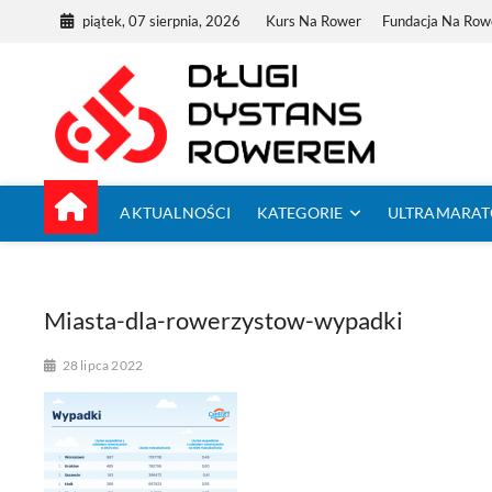
Skip
piątek, 07 sierpnia, 2026
Kurs Na Rower
Fundacja Na Row
to
content
Dług
TUTAJ ZACZYNA
AKTUALNOŚCI
KATEGORIE
ULTRAMARA
Miasta-dla-rowerzystow-wypadki
28 lipca 2022