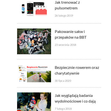
Jak trenować z
pulsometrem
26 lutego 2019
Pakowanie sakw i
przepaków na BBT
23 września 2018
Bezpiecznie rowerem oraz
charytatywnie
30 lipca 2020
Jak wyglądają badania
wydolnościowe i co dają
7 lutego 2018