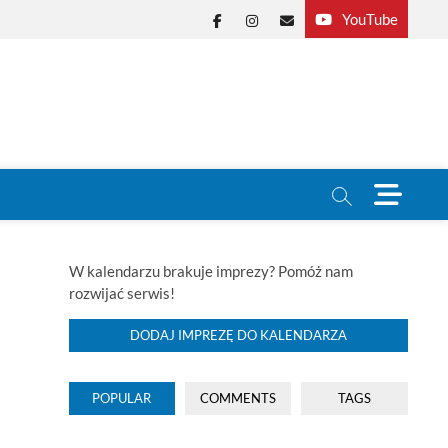
YouTube
Facebook
Instagram
E-
mail
M
e
n
u
B
W kalendarzu brakuje imprezy? Pomóż nam
u
rozwijać serwis!
t
t
DODAJ IMPREZĘ DO KALENDARZA
o
n
POPULAR
COMMENTS
TAGS