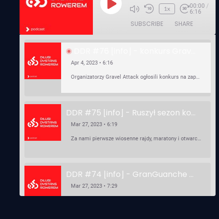
00:00
/
Play
1x
6:16
Episode
SUBSCRIBE
SHARE
DDR #76 [info] - konkurs Gravel Attack, Varmia Gravel, Bike Expo, Inspire India Ultra Race
Apr 4, 2023 • 6:16
Organizatorzy Gravel Attack ogłosili konkurs na zaprojektowanie koszulki. Varmia Gravel 2023 przypomina o możliwości podzielenia opłaty startowej na dwie raty 50/50 – na zero procent! …
DDR #75 [info] - Ruszył sezon kolarski! Pierwszy Brevet Race Through Poland, Otwarcie sezonu Rajdy Dla Frajdy, Ankieta Rowerowa, przygotowania do Race Around Poland
Mar 27, 2023 • 6:19
Za nami pierwsze wiosenne rajdy, maratony i otwarcia sezonu, choć w Gdańsku zima nie powiedziała jeszcze ostatniego słowa bo właśnie pada śnieg. Linki: ⁠http://watahaultrarace.pl/⁠⁠https://rajdydlafrajdy.pl/⁠https://brevety.pl/brevets⁠⁠https://racearoundpoland.pl/⁠⁠https://granguanche.com/audax/audaxgravel/⁠⁠Ankieta Rowerowa…
DDR #74 [info] - GranGuanche Gravel startuje w piątek! Wataha Ultra Race Wiosna - zaprasza Mateusz Szafraniec. Dwie samochwałki
Mar 27, 2023 • 7:29
W piątek 18 marca o godzinie 22:00 rusza gravelowy ultramaraton po Wyspach Kanaryjskich – Granguanche. Zostało jeszcze około 20 pakietów startowych na Wataha Ultra Race…