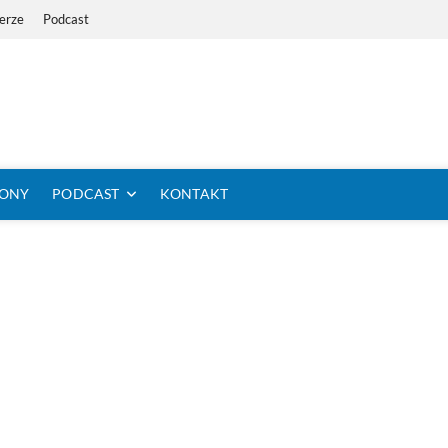
erze
Podcast
i Dystans Rowerem
 SIĘ KOLARSTWO DŁUGODYSTANSOWE
TONY
PODCAST
KONTAKT