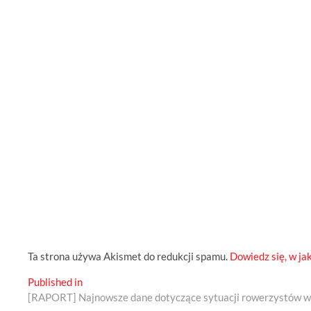
Ta strona używa Akismet do redukcji spamu.
Dowiedz się, w ja
Nawigacja
Published in
[RAPORT] Najnowsze dane dotyczące sytuacji rowerzystów w
wpisu