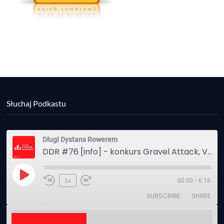
Słuchaj Podkastu
Długi Dystans Rowerem
DDR #76 [info] - konkurs Gravel Attack, Varmia Gravel, Bike Expo, Inspire India Ultra Race
Play
1x
00:00
/
6:16
Episode
SUBSCRIBE
SHARE