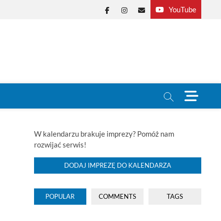
YouTube
Facebook
Instagram
E-
mail
M
e
n
u
B
W kalendarzu brakuje imprezy? Pomóż nam
u
rozwijać serwis!
t
t
DODAJ IMPREZĘ DO KALENDARZA
o
n
POPULAR
COMMENTS
TAGS