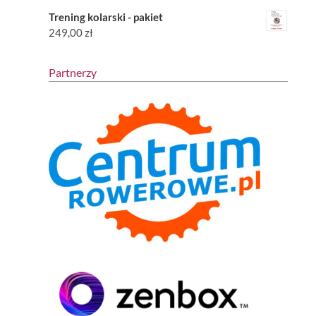
Trening kolarski - pakiet
249,00
zł
Partnerzy