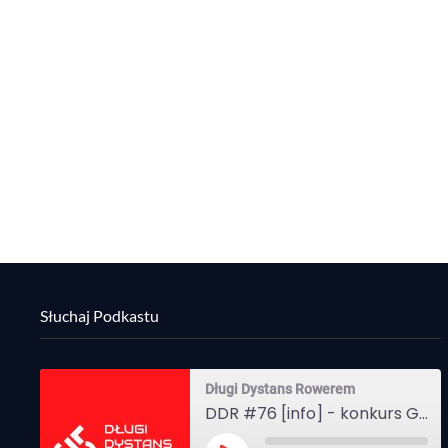
Słuchaj Podkastu
Długi Dystans Rowerem
DDR #76 [info] - konkurs Gravel Attack, Varmia Gravel, Bike Expo, Inspire India Ultra Race