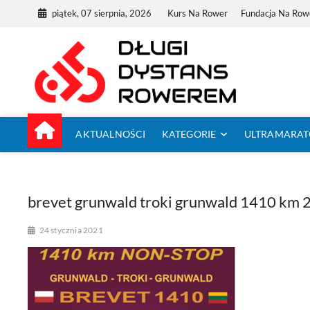
Skip
piątek, 07 sierpnia, 2026
Kurs Na Rower
Fundacja Na Row
to
content
Dług
TUTAJ ZACZYNA
AKTUALNOŚCI
KATEGORIE
ULTRAMARA
brevet grunwald troki grunwald 1410 km 
24 stycznia 2021