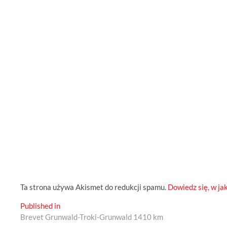
Ta strona używa Akismet do redukcji spamu.
Dowiedz się, w ja
Nawigacja
Published in
Brevet Grunwald-Troki-Grunwald 1410 km
wpisu