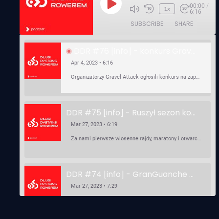
00:00
/
Play
1x
6:16
Episode
SUBSCRIBE
SHARE
DDR #76 [info] - konkurs Gravel Attack, Varmia Gravel, Bike Expo, Inspire India Ultra Race
Apr 4, 2023 • 6:16
Organizatorzy Gravel Attack ogłosili konkurs na zaprojektowanie koszulki. Varmia Gravel 2023 przypomina o możliwości podzielenia opłaty startowej na dwie raty 50/50 – na zero procent! …
DDR #75 [info] - Ruszył sezon kolarski! Pierwszy Brevet Race Through Poland, Otwarcie sezonu Rajdy Dla Frajdy, Ankieta Rowerowa, przygotowania do Race Around Poland
Mar 27, 2023 • 6:19
Za nami pierwsze wiosenne rajdy, maratony i otwarcia sezonu, choć w Gdańsku zima nie powiedziała jeszcze ostatniego słowa bo właśnie pada śnieg. Linki: ⁠http://watahaultrarace.pl/⁠⁠https://rajdydlafrajdy.pl/⁠https://brevety.pl/brevets⁠⁠https://racearoundpoland.pl/⁠⁠https://granguanche.com/audax/audaxgravel/⁠⁠Ankieta Rowerowa…
DDR #74 [info] - GranGuanche Gravel startuje w piątek! Wataha Ultra Race Wiosna - zaprasza Mateusz Szafraniec. Dwie samochwałki
Mar 27, 2023 • 7:29
W piątek 18 marca o godzinie 22:00 rusza gravelowy ultramaraton po Wyspach Kanaryjskich – Granguanche. Zostało jeszcze około 20 pakietów startowych na Wataha Ultra Race…