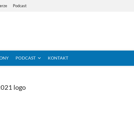
erze
Podcast
i Dystans Rowerem
 SIĘ KOLARSTWO DŁUGODYSTANSOWE
TONY
PODCAST
KONTAKT
2021 logo