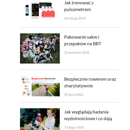
Jak trenować z
pulsometrem
26 lutego 2019
Pakowanie sakw i
przepaków na BBT
23 września 2018
Bezpiecznie rowerem oraz
charytatywnie
30 lipca 2020
Jak wyglądają badania
wydolnościowe i co dają
7 lutego 2018