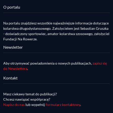
Poland
RSS FEED
...
O portalu
LINK
EMBED
Na portalu znajdziesz wszystkie najważniejsze informacje dotyczące
kolarstwa długodystansowego. Założycielem jest Sebastian Gruszka
- doświadczony sportowiec, amator kolarstwa szosowego, założyciel
DDR #74 [info] - GranGuanche Gravel 
Fundacji Na Rowerze.
startuje w piątek! Wataha Ultra Race Wiosna 
Mar 27, 2023 • 7:29
- zaprasza Mateusz Szafraniec. Dwie 
Newsletter
W piątek 18 marca o godzinie 22:00 rusza gravelowy ultramaraton po Wyspach Kanaryjskich – Granguanche. Zostało jeszcze około 20 pakietów startowych na Wataha Ultra Race…
samochwałki
Aby otrzymywać powiadomienia o nowych publikacjach,
zapisz się
do Newslettera
.
Kontakt
DDR #73 [info] - UltraCup: nie będzie imprezy 
Masz ciekawy temat do publikacji?
Piękny Wschód, będzie Maraton Elbląski a 
Mar 27, 2023 • 7:29
Chcesz nawiązać współpracę?
zaczniemy Etapówką na Kaszubach!
Udział w Maratonie Elbląskim zapewni uczestnikom do 70 punktów w klasyfikacji generalnej w ramach UltraCup. Wczoraj organizatorzy UltraCup ogłosili, że z przyczyn od nich niezależnych…
Napisz do nas
lub wypełnij
formularz kontaktowy
.