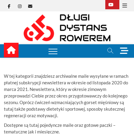
Skip
Facebook
Instagram
E-
to
content
mail
Dłu
TUTAJ ZACZY
KOLARSTWO
DŁUGODYST
Dys
Row
M
e
n
u
B
W tej kategorii znajdziesz archiwalne maile wysyłane w ramach
u
płatnej subskrypcji newslettera w okresie od listopada 2020 do
t
marca 2021. Newslettera, który w okresie zimowym
t
przeprowadzi Ciebie przez okres przygotowawczy do kolejnego
o
sezonu. Oprócz ćwiczeń wzmacniających gorset mięśniowy są
n
tutaj także podstawy dietetyki sportowej, sposoby skutecznej
regeneracji oraz motywacji.
Dostępne są tutaj pojedyncze maile oraz gotowe paczki –
tematyczne jak i miesięczne.