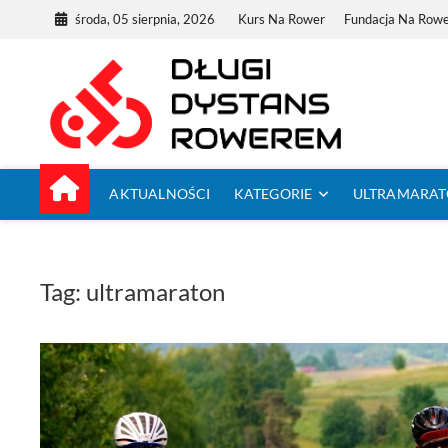
Skip
środa, 05 sierpnia, 2026
Kurs Na Rower
Fundacja Na Row
to
content
Dług
TUTAJ ZACZYNA
AKTUALNOŚCI
KATEGORIE
ULTRAMARA
Tag:
ultramaraton