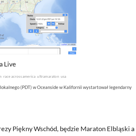
a Live
m
race across america
ultramaraton
usa
 lokalnego (PDT) w Oceanside w Kalifornii wystartował legendarny
rezy Piękny Wschód, będzie Maraton Elbląski a