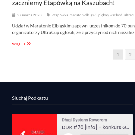
zaczniemy Etapówką na Kaszubach!
LIVE
27 marca 2023
etapówka
maraton elbląski
piękny wschód
ultrac
Udział w Maratonie Elbląskim zapewni uczestnikom do 70 pun
organizatorzy UltraCup ogłosili, że z przyczyn od nich niezal
DDR
WIĘCEJ
#73
Stronicowanie
[INFO]
Page
Pa
1
2
–
wpisów
ULTRACUP:
NIE
BĘDZIE
IMPREZY
PIĘKNY
WSCHÓD,
BĘDZIE
Słuchaj Podkastu
MARATON
ELBLĄSKI
A
ZACZNIEMY
Długi Dystans Rowerem
ETAPÓWKĄ
DDR #76 [info] - konkurs Gravel Attack, Varmia Gravel, Bike Expo, Inspire India Ultra Race
NA
KASZUBACH!