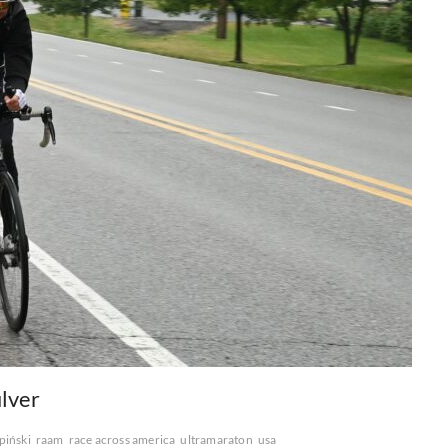
lver
piński
raam
race across america
ultramaraton
usa