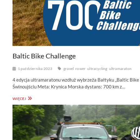
Baltic Bike Challenge
1 października 2023
gravel
rower
ultracycling
ultramaraton
4 edycja ultramaratonu wzdłuż wybrzeża Bałtyku „Baltic Bike
Świnoujściu Meta: Krynica Morska dystans: 700 km z…
BALTIC
WIĘCEJ
BIKE
CHALLENGE