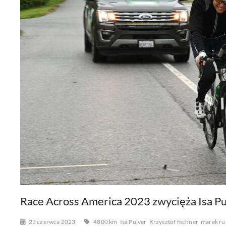
Race Across America 2023 zwycięża Isa Pu
23 czerwca 2023
4800 km
Isa Pulver
Krzysztof fechner
marek ru