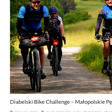
Diabelski Bike Challenge – Małopolskie P
13 stycznia 2024
gravel
małopolska
szutry
ultrakolarstwo
ultra