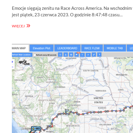
Emocje sięgają zenitu na Race Across America. Na wschodni
jest piątek, 23 czerwca 2023. O godzinie 8:47:48 czasu…
RACE
WIĘCEJ
ACROSS
AMERICA
2023
ZWYCIĘŻA
ISA
PULVER