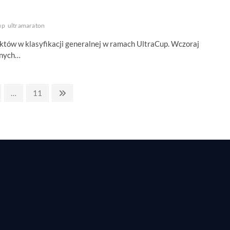
up
ultramaraton
któw w klasyfikacji generalnej w ramach UltraCup. Wczoraj
eżnych…
ge
Page
Next
…
11
page