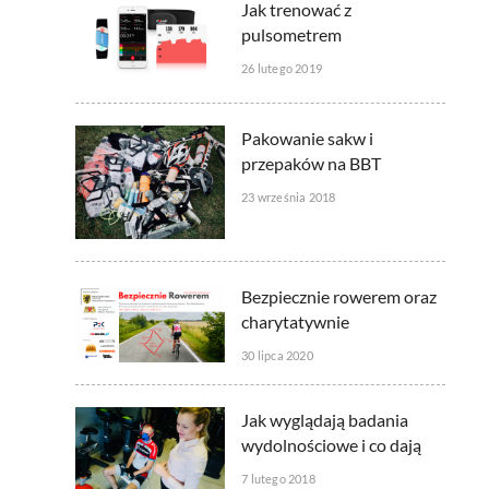
Jak trenować z
pulsometrem
26 lutego 2019
Pakowanie sakw i
przepaków na BBT
23 września 2018
Bezpiecznie rowerem oraz
charytatywnie
30 lipca 2020
Jak wyglądają badania
wydolnościowe i co dają
7 lutego 2018