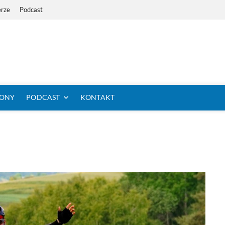
erze
Podcast
i Dystans Rowerem
 SIĘ KOLARSTWO DŁUGODYSTANSOWE
TONY
PODCAST
KONTAKT