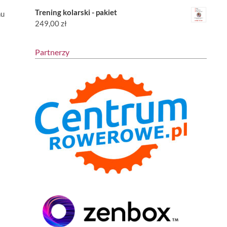
Trening kolarski - pakiet
nu
249,00
zł
Partnerzy