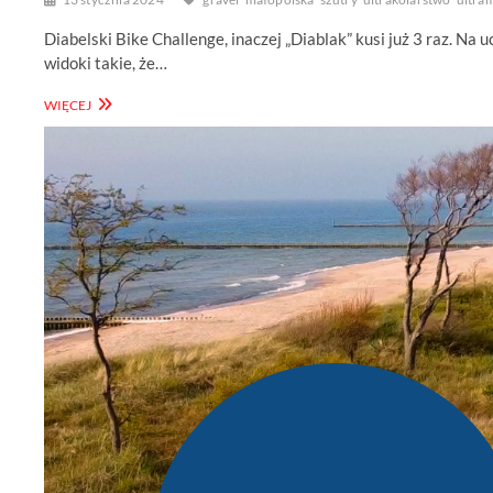
Diabelski Bike Challenge, inaczej „Diablak” kusi już 3 raz. Na
widoki takie, że…
DIABELSKI
WIĘCEJ
BIKE
CHALLENGE
–
MAŁOPOLSKIE
PĘTLE
GRAVELOWE
200
I
500
KM