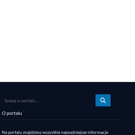
Szukaj
w
portalu
O portalu
...
Na portalu znajdziesz wszystkie najważniejsze informacje