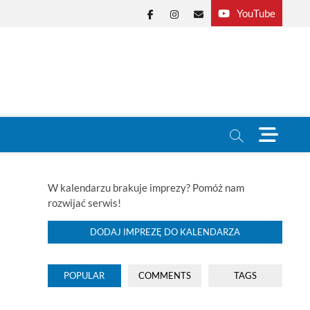
YouTube
Facebook
Instagram
E-
mail
M
e
n
u
B
W kalendarzu brakuje imprezy? Pomóż nam
u
rozwijać serwis!
t
t
DODAJ IMPREZĘ DO KALENDARZA
o
n
POPULAR
COMMENTS
TAGS