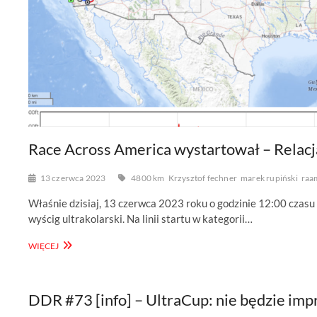
Race Across America wystartował – Relacj
13 czerwca 2023
4800 km
Krzysztof fechner
marek rupiński
raa
Właśnie dzisiaj, 13 czerwca 2023 roku o godzinie 12:00 czasu
wyścig ultrakolarski. Na linii startu w kategorii…
RACE
WIĘCEJ
ACROSS
AMERICA
WYSTARTOWAŁ
–
DDR #73 [info] – UltraCup: nie będzie imp
RELACJA