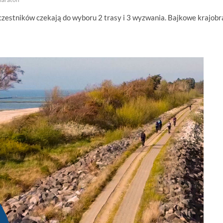
 uczestników czekają do wyboru 2 trasy i 3 wyzwania. Bajkowe krajobr