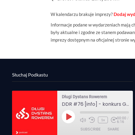
W kalendarzu brakuje imprezy?
Dodaj wyd
Informacje podane w wydarzeniach mają cha
były aktualne i zgodne ze stanem podawany
imprezy dostępnym na oficjalnej stronie w
Słuchaj Podkastu
Długi Dystans Rowerem
DDR #76 [info] - konkurs Gravel Attack, Varmia Gravel, Bike Expo, Inspire India Ultra Race
00:00
/
Play
1x
6:16
Episode
SUBSCRIBE
SHARE