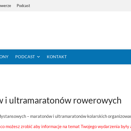
owerze
Podcast
i Dystans Rowerem
 SIĘ KOLARSTWO DŁUGODYSTANSOWE
TONY
PODCAST
KONTAKT
w i ultramaratonów rowerowych
odystansowych – maratonów i ultramaratonów kolarskich organizowa
 co możesz zrobić aby informacje na temat Twojego wydarzenia były