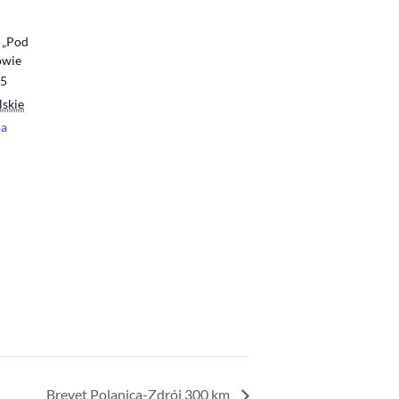
 „Pod
owie
55
lskie
pa
Brevet Polanica-Zdrój 300 km