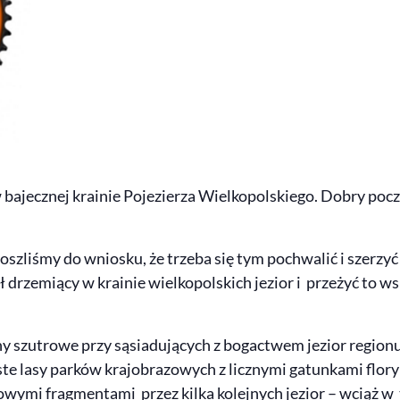
 bajecznej krainie Pojezierza Wielkopolskiego. Dobry pocz
doszliśmy do wniosku, że trzeba się tym pochwalić i szerzy
 drzemiący w krainie wielkopolskich jezior i przeżyć to 
ny szutrowe przy sąsiadujących z bogactwem jezior regionu
te lasy parków krajobrazowych z licznymi gatunkami flory 
owymi fragmentami przez kilka kolejnych jezior – wciąż 