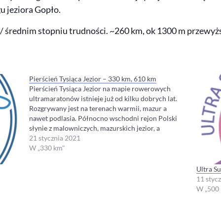
u jeziora Gopło.
 / średnim stopniu trudności. ~260 km, ok 1300 m przewyż
Pierścień Tysiąca Jezior – 330 km, 610 km
Pierścień Tysiąca Jezior na mapie rowerowych
ultramaratonów istnieje już od kilku dobrych lat.
Rozgrywany jest na terenach warmii, mazur a
nawet podlasia. Północno wschodni rejon Polski
słynie z malowniczych, mazurskich jezior, a
niewielki stopień zurbanizowania daje poczucie
21 stycznia 2021
oderwania się od zgiełku dużych miast. Trudności z
W „330 km"
jakimi uczestnicy mogą się zmierzyć…
Ultra S
11 styc
W „500