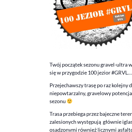
Twój początek sezonu gravel-ultra w
się w przygodzie 100 jezior #GRVL…
Przejechawszy trasę po raz kolejny 
niepowtarzalny, gravelowy potencjał
sezonu
Trasa przebiega przez bajeczne tere
zalesionych występują głównie iglas
osadzonymi również licznymi asfalt