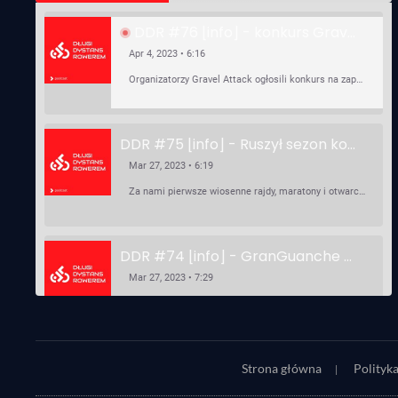
DDR #76 [info] - konkurs Gravel Attack, Varmia Gravel, Bike Expo, Inspire India Ultra Race
Apr 4, 2023 • 6:16
Organizatorzy Gravel Attack ogłosili konkurs na zaprojektowanie koszulki. Varmia Gravel 2023 przypomina o możliwości podzielenia opłaty startowej na dwie raty 50/50 – na zero procent! …
DDR #75 [info] - Ruszył sezon kolarski! Pierwszy Brevet Race Through Poland, Otwarcie sezonu Rajdy Dla Frajdy, Ankieta Rowerowa, przygotowania do Race Around Poland
Mar 27, 2023 • 6:19
Za nami pierwsze wiosenne rajdy, maratony i otwarcia sezonu, choć w Gdańsku zima nie powiedziała jeszcze ostatniego słowa bo właśnie pada śnieg. Linki: ⁠http://watahaultrarace.pl/⁠⁠https://rajdydlafrajdy.pl/⁠https://brevety.pl/brevets⁠⁠https://racearoundpoland.pl/⁠⁠https://granguanche.com/audax/audaxgravel/⁠⁠Ankieta Rowerowa…
DDR #74 [info] - GranGuanche Gravel startuje w piątek! Wataha Ultra Race Wiosna - zaprasza Mateusz Szafraniec. Dwie samochwałki
Mar 27, 2023 • 7:29
W piątek 18 marca o godzinie 22:00 rusza gravelowy ultramaraton po Wyspach Kanaryjskich – Granguanche. Zostało jeszcze około 20 pakietów startowych na Wataha Ultra Race…
SHARE
DDR #73 [info] - UltraCup: nie będzie imprezy Piękny Wschód, będzie Maraton Elbląski a zaczniemy Etapówką na Kaszubach!
Strona główna
Polityk
RSS FEED
Mar 27, 2023 • 7:29