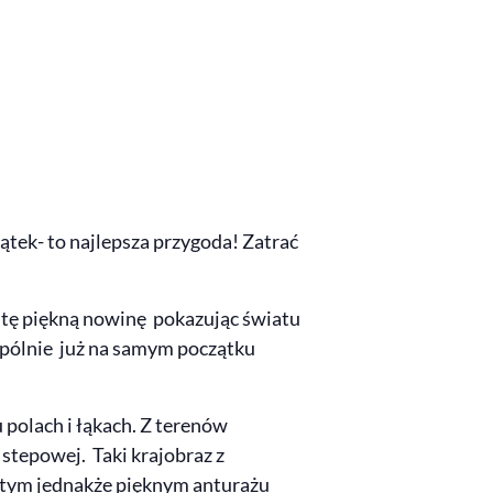
ątek- to najlepsza przygoda! Zatrać
ć tę piękną nowinę pokazując światu
wspólnie już na samym początku
 polach i łąkach. Z terenów
stepowej. Taki krajobraz z
w tym jednakże pięknym anturażu