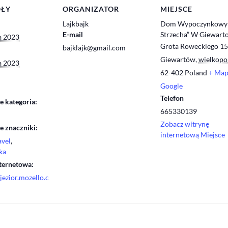
ÓŁY
ORGANIZATOR
MIEJSCE
Lajkbajk
Dom Wypoczynkowy
E-mail
Strzecha” W Giewart
a 2023
Grota Roweckiego 1
bajklajk@gmail.com
Giewartów
,
wielkopo
a 2023
62-402
Poland
+ Ma
Google
Telefon
 kategoria:
665330139
Zobacz witrynę
 znaczniki:
internetową Miejsce
avel
,
ka
ternetowa:
jezior.mozello.c