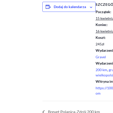
SZCZEG
Dodaj do kalendarza
Początek:
15 kwietni
Koniec:
16 kwietni
Koszt:
245zł
Wydarzenie
Gravel
Wydarzenie
200 km
,
gr
wielkopols
Witryna in
https://100
om
Brevet Polanica-Zdrój 200 km