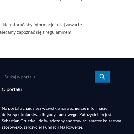
lkich starań aby informacje tutaj zawarte
Zalecamy zapoznać się z regulaminem
Szukaj
w
portalu
O portalu
...
Na portalu znajdziesz wszystkie najważniejsze informacje
dotyczące kolarstwa długodystansowego. Założycielem jest
Sebastian Gruszka - doświadczony sportowiec, amator kolarstwa
szosowego, założyciel Fundacji Na Rowerze.