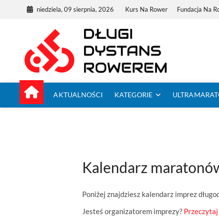
Skip
niedziela, 09 sierpnia, 2026
Kurs Na Rower
Fundacja Na R
to
content
Dług
TUTAJ ZACZYNA
AKTUALNOŚCI
KATEGORIE
ULTRAMARA
Kalendarz maratonó
Poniżej znajdziesz kalendarz imprez dług
Jesteś organizatorem imprezy?
Przeczytaj