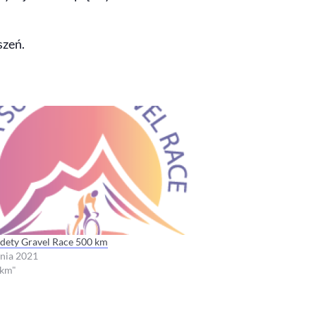
szeń.
udety Gravel Race 500 km
znia 2021
 km"