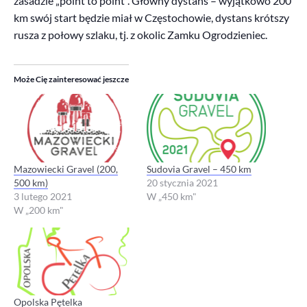
zasadzie „point to point”. Główny dystans – wyjątkowo 200
km swój start będzie miał w Częstochowie, dystans krótszy
rusza z połowy szlaku, tj. z okolic Zamku Ogrodzieniec.
Może Cię zainteresować jeszcze
Mazowiecki Gravel (200,
Sudovia Gravel – 450 km
500 km)
20 stycznia 2021
3 lutego 2021
W „450 km"
W „200 km"
Opolska Pętelka