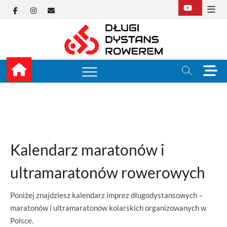
Skip
Facebook
Instagram
E-
to
content
mail
Długi
TUTAJ ZACZYNA SIĘ
KOLARSTWO
DŁUGODYSTANSOW
Dysta
M
e
Rower
n
u
B
u
t
t
Kalendarz maratonów i
o
n
ultramaratonów rowerowych
Poniżej znajdziesz kalendarz imprez długodystansowych –
maratonów i ultramaratonów kolarskich organizowanych w
Polsce.