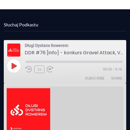
Słuchaj Podkastu
Długi Dystans Rowerem
DDR #76 [info] - konkurs Gravel Attack, Varmia Gravel, Bike Expo, Inspire India Ultra Race
Play
1x
00:00
/
6:16
Episode
SUBSCRIBE
SHARE