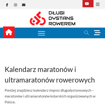
Skip
Facebook
Instagram
E-
to
content
mail
Długi
TUTAJ ZACZYNA SIĘ
KOLARSTWO
DŁUGODYSTANSOW
Dysta
M
e
Rower
n
u
B
u
t
t
Kalendarz maratonów i
o
n
ultramaratonów rowerowych
Poniżej znajdziesz kalendarz imprez długodystansowych –
maratonów i ultramaratonów kolarskich organizowanych w
Polsce.