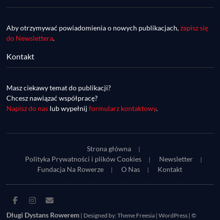
Aby otrzymywać powiadomienia o nowych publikacjach,
zapisz się
do Newslettera
.
Kontakt
DDR #74 [info] - GranGuanche Gravel 
startuje w piątek! Wataha Ultra Race Wiosna 
Mar 27, 2023 • 7:29
- zaprasza Mateusz Szafraniec. Dwie 
Masz ciekawy temat do publikacji?
W piątek 18 marca o godzinie 22:00 rusza gravelowy ultramaraton po Wyspach Kanaryjskich – Granguanche. Zostało jeszcze około 20 pakietów startowych na Wataha Ultra Race…
samochwałki
Chcesz nawiązać współpracę?
Napisz do nas
lub wypełnij
formularz kontaktowy
.
Strona główna
Polityka Prywatności i plików Cookies
Newsletter
Fundacja Na Rowerze
O Nas
Kontakt
DDR #73 [info] - UltraCup: nie będzie imprezy 
Facebook
Instagram
E-
Piękny Wschód, będzie Maraton Elbląski a 
Mar 27, 2023 • 7:29
mail
Długi Dystans Rowerem
| Designed by:
Theme Freesia
|
WordPress
| ©
zaczniemy Etapówką na Kaszubach!