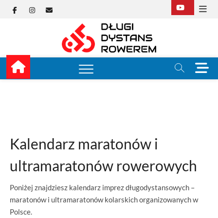
Skip
Facebook
Instagram
E-
to
content
mail
Długi
TUTAJ ZACZYNA SIĘ
KOLARSTWO
DŁUGODYSTANSOW
Dysta
M
e
Rower
n
u
B
u
t
t
Kalendarz maratonów i
o
n
ultramaratonów rowerowych
Poniżej znajdziesz kalendarz imprez długodystansowych –
maratonów i ultramaratonów kolarskich organizowanych w
Polsce.