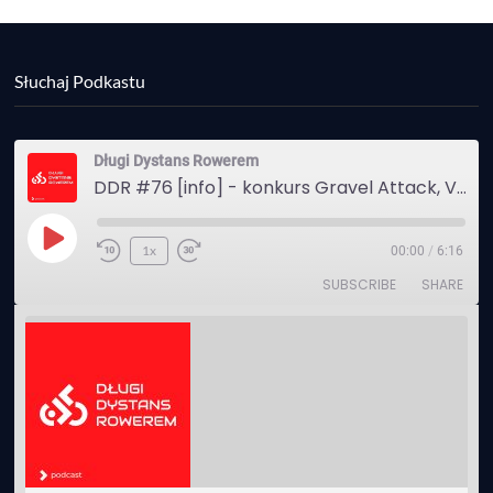
Słuchaj Podkastu
Długi Dystans Rowerem
DDR #76 [info] - konkurs Gravel Attack, Varmia Gravel, Bike Expo, Inspire India Ultra Race
Play
1x
00:00
/
6:16
Episode
SUBSCRIBE
SHARE