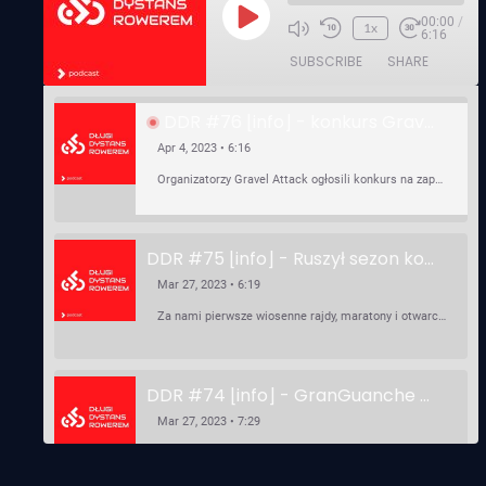
00:00
/
Play
1x
6:16
Episode
SUBSCRIBE
SHARE
DDR #76 [info] - konkurs Gravel Attack, Varmia Gravel, Bike Expo, Inspire India Ultra Race
Apr 4, 2023 • 6:16
Organizatorzy Gravel Attack ogłosili konkurs na zaprojektowanie koszulki. Varmia Gravel 2023 przypomina o możliwości podzielenia opłaty startowej na dwie raty 50/50 – na zero procent! …
DDR #75 [info] - Ruszył sezon kolarski! Pierwszy Brevet Race Through Poland, Otwarcie sezonu Rajdy Dla Frajdy, Ankieta Rowerowa, przygotowania do Race Around Poland
Mar 27, 2023 • 6:19
Za nami pierwsze wiosenne rajdy, maratony i otwarcia sezonu, choć w Gdańsku zima nie powiedziała jeszcze ostatniego słowa bo właśnie pada śnieg. Linki: ⁠http://watahaultrarace.pl/⁠⁠https://rajdydlafrajdy.pl/⁠https://brevety.pl/brevets⁠⁠https://racearoundpoland.pl/⁠⁠https://granguanche.com/audax/audaxgravel/⁠⁠Ankieta Rowerowa…
DDR #74 [info] - GranGuanche Gravel startuje w piątek! Wataha Ultra Race Wiosna - zaprasza Mateusz Szafraniec. Dwie samochwałki
Mar 27, 2023 • 7:29
W piątek 18 marca o godzinie 22:00 rusza gravelowy ultramaraton po Wyspach Kanaryjskich – Granguanche. Zostało jeszcze około 20 pakietów startowych na Wataha Ultra Race…