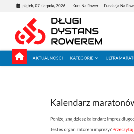
Skip
piątek, 07 sierpnia, 2026
Kurs Na Rower
Fundacja Na Row
to
content
Dług
TUTAJ ZACZYNA
AKTUALNOŚCI
KATEGORIE
ULTRAMARA
Kalendarz maratonó
Poniżej znajdziesz kalendarz imprez dług
Jesteś organizatorem imprezy?
Przeczytaj