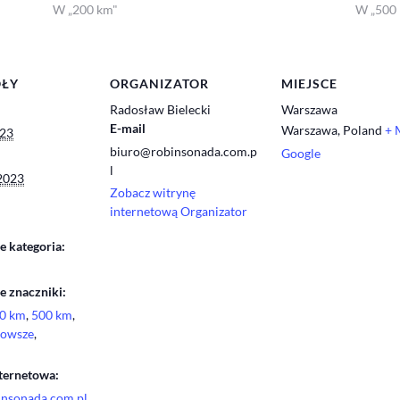
W „200 km"
W „500
ÓŁY
ORGANIZATOR
MIEJSCE
Radosław Bielecki
Warszawa
E-mail
Warszawa
,
Poland
+ 
023
biuro@robinsonada.com.p
Google
l
 2023
Zobacz witrynę
internetową Organizator
 kategoria:
 znaczniki:
0 km
,
500 km
,
owsze
,
ternetowa:
binsonada.com.pl