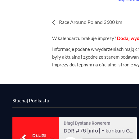
Race Around Poland 3600 km
W kalendarzu brakuje imprezy?
Dodaj wyd
Informacje podane w wydarzeniach mają cha
były aktualne i zgodne ze stanem podawany
imprezy dostępnym na oficjalnej stronie w
Słuchaj Podkastu
Długi Dystans Rowerem
DDR #76 [info] - konkurs Gravel Attack, Varmia Gravel, Bike Expo, Inspire India Ultra Race