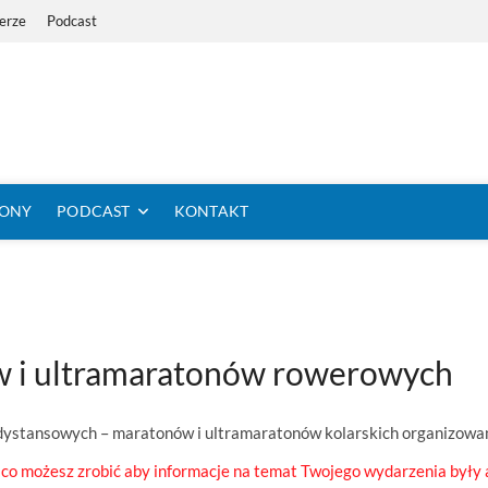
erze
Podcast
i Dystans Rowerem
 SIĘ KOLARSTWO DŁUGODYSTANSOWE
TONY
PODCAST
KONTAKT
w i ultramaratonów rowerowych
odystansowych – maratonów i ultramaratonów kolarskich organizowa
 co możesz zrobić aby informacje na temat Twojego wydarzenia były