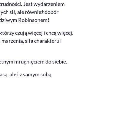
rudności. Jest wydarzeniem
ch sił, ale również dobór
rawdziwym Robinsonem!
órzy czują więcej i chcą więcej.
 marzenia, siła charakteru i
retnym mrugnięciem do siebie.
asą, ale i z samym sobą.