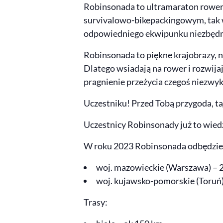
Robinsonada to ultramaraton rower
survivalowo-bikepackingowym, tak wi
odpowiedniego ekwipunku niezbędne
Robinsonada to piękne krajobrazy, n
Dlatego wsiadają na rower i rozwijaj
pragnienie przeżycia czegoś niezwy
Uczestniku! Przed Tobą przygoda, t
Uczestnicy Robinsonady już to wiedzą 
W roku 2023 Robinsonada odbędzie
woj. mazowieckie (Warszawa) – 2
woj. kujawsko-pomorskie (Toruń)
Trasy: