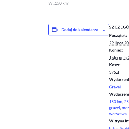
W „150 km"
SZCZEG
Dodaj do kalendarza
Początek:
29 lipca 2
Koniec:
1 sierpnia
Koszt:
375zł
Wydarzenie
Gravel
Wydarzenie
150 km
,
25
gravel
,
maz
warszawa
Witryna in
https://ro