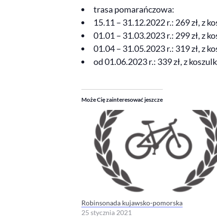
trasa pomarańczowa:
15.11 – 31.12.2022 r.: 269 zł, z k
01.01 – 31.03.2023 r.: 299 zł, z k
01.04 – 31.05.2023 r.: 319 zł, z k
od 01.06.2023 r.: 339 zł, z koszul
Może Cię zainteresować jeszcze
Robinsonada kujawsko-pomorska
25 stycznia 2021