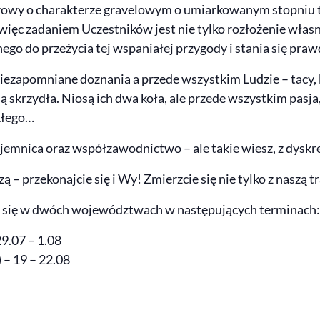
owy o charakterze gravelowym o umiarkowanym stopniu t
ęc zadaniem Uczestników jest nie tylko rozłożenie własny
go do przeżycia tej wspaniałej przygody i stania się p
iezapomniane doznania a przede wszystkim Ludzie – tacy, kt
ą skrzydła. Niosą ich dwa koła, ale przede wszystkim pasja,
kłego…
ajemnica oraz współzawodnictwo – ale takie wiesz, z dysk
– przekonajcie się i Wy! Zmierzcie się nie tylko z naszą tr
 się w dwóch województwach w następujących terminach:
9.07 – 1.08
 – 19 – 22.08