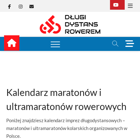
Skip
Facebook
Instagram
E-
to
content
mail
Długi
TUTAJ ZACZYNA SIĘ
KOLARSTWO
DŁUGODYSTANSOW
Dysta
M
e
Rower
n
u
B
u
t
t
Kalendarz maratonów i
o
n
ultramaratonów rowerowych
Poniżej znajdziesz kalendarz imprez długodystansowych –
maratonów i ultramaratonów kolarskich organizowanych w
Polsce.