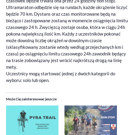
czasówek będzie trwała ona przez 24 godziny non stop).
Ultramaraton odbędzie się na rundach, każde okrążenie liczyć
będzie 70 km. Dystans oraz czas monitorowane będą na
bieżąco i zastopowane zostaną w momencie osiągnięcia limitu
czasowego 24 h. Zwycięzcą zostaje osoba, która w ciągu 24h
pokona największą ilość km. Każdy z uczestników pokonać
może dowolną liczbę okrążeń w dowolnym czasie
(sklasyfikowany zostanie wtedy według przejechanych km i
czasu) po osiągnięciu limitu czasowego 24h zawodnik będący
na trasie zobowiązany jest wrócić najkrótszą drogą na linię
mety.
Uczestnicy mogą startować jednej z dwóch kategorii do
wyboru: solo lub open.
Może Cię zainteresować jeszcze