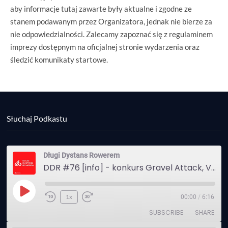
aby informacje tutaj zawarte były aktualne i zgodne ze
stanem podawanym przez Organizatora, jednak nie bierze za
nie odpowiedzialności. Zalecamy zapoznać się z regulaminem
imprezy dostępnym na oficjalnej stronie wydarzenia oraz
śledzić komunikaty startowe.
Słuchaj Podkastu
Długi Dystans Rowerem
DDR #76 [info] - konkurs Gravel Attack, Varmia Gravel, Bike Expo, Inspire India Ultra Race
Play
1x
00:00
/
6:16
Episode
SUBSCRIBE
SHARE