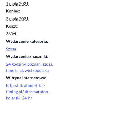
1 maja 2021
Koniec:
2 maja 2021
Koszt:
360zł
Wydarzenie kategoria:
Szosa
Wydarzenie znaczniki:
24 godziny
,
poznań
,
szosa
,
time trial
,
wielkopolska
Witryna internetowa:
http://ultratime-trial-
timing.pl/ultramaraton-
kolarski-24-h/