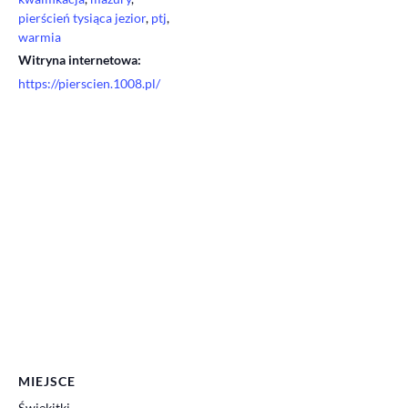
pierścień tysiąca jezior
,
ptj
,
warmia
Witryna internetowa:
https://pierscien.1008.pl/
MIEJSCE
Świękitki