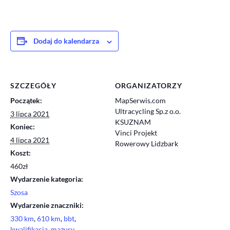
Dodaj do kalendarza
SZCZEGÓŁY
ORGANIZATORZY
Początek:
MapSerwis.com
Ultracycling Sp.z o.o.
3 lipca 2021
KSUZNAM
Koniec:
Vinci Projekt
4 lipca 2021
Rowerowy Lidzbark
Koszt:
460zł
Wydarzenie kategoria:
Szosa
Wydarzenie znaczniki:
330 km
,
610 km
,
bbt
,
kwalifikacja
,
mazury
,