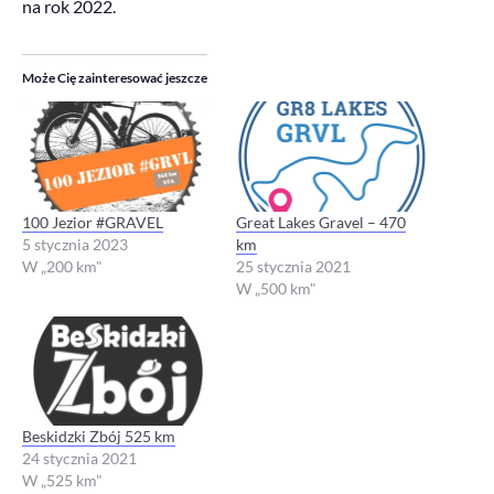
na rok 2022.
Może Cię zainteresować jeszcze
100 Jezior #GRAVEL
Great Lakes Gravel – 470
5 stycznia 2023
km
W „200 km"
25 stycznia 2021
W „500 km"
Beskidzki Zbój 525 km
24 stycznia 2021
W „525 km"