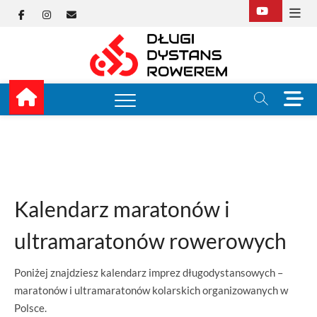
Skip
Facebook
Instagram
E-
to
content
mail
Długi
TUTAJ ZACZYNA SIĘ
KOLARSTWO
DŁUGODYSTANSOW
Dysta
M
e
Rower
n
u
B
u
t
t
Kalendarz maratonów i
o
n
ultramaratonów rowerowych
Poniżej znajdziesz kalendarz imprez długodystansowych –
maratonów i ultramaratonów kolarskich organizowanych w
Polsce.