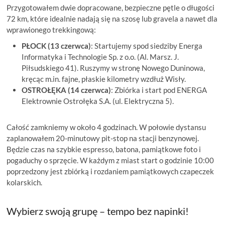
Przygotowałem dwie dopracowane, bezpieczne pętle o długości
72 km, które idealnie nadają się na szosę lub gravela a nawet dla
wprawionego trekkingową:
PŁOCK (13 czerwca)
: Startujemy spod siedziby Energa
Informatyka i Technologie Sp. z o.o. (Al. Marsz. J.
Piłsudskiego 41). Ruszymy w stronę Nowego Duninowa,
kręcąc m.in. fajne, płaskie kilometry wzdłuż Wisły.
OSTROŁĘKA (14 czerwca)
: Zbiórka i start pod ENERGA
Elektrownie Ostrołęka S.A. (ul. Elektryczna 5).
Całość zamkniemy w około 4 godzinach. W połowie dystansu
zaplanowałem 20-minutowy pit-stop na stacji benzynowej.
Będzie czas na szybkie espresso, batona, pamiątkowe foto i
pogaduchy o sprzęcie. W każdym z miast start o godzinie 10:00
poprzedzony jest zbiórką i rozdaniem pamiątkowych czapeczek
kolarskich.
Wybierz swoją grupę – tempo bez napinki!