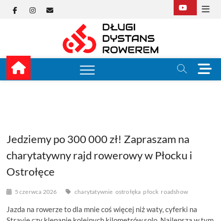
Skip
Facebook
Instagram
E-
to
content
mail
Długi
TUTAJ ZACZYNA SIĘ
KOLARSTWO
DŁUGODYSTANSOW
Dysta
M
e
Rower
n
u
B
u
t
Jedziemy po 300 000 zł! Zapraszam na
t
o
charytatywny rajd rowerowy w Płocku i
n
Ostrołęce
5 czerwca 2026
charytatywnie
ostrołęka
płock
roadshow
Jazda na rowerze to dla mnie coś więcej niż waty, cyferki na
Stravie czy klepanie kolejnych kilometrów solo. Najlepsza w tym