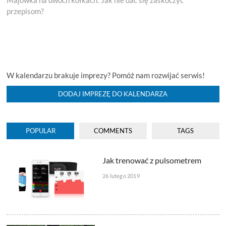
Majówka na dwóch kółkach: Jak nie dać się zaskoczyć
wpisu
przepisom?
W kalendarzu brakuje imprezy? Pomóż nam rozwijać serwis!
DODAJ IMPREZĘ DO KALENDARZA
POPULAR
COMMENTS
TAGS
Jak trenować z pulsometrem
26 lutego 2019