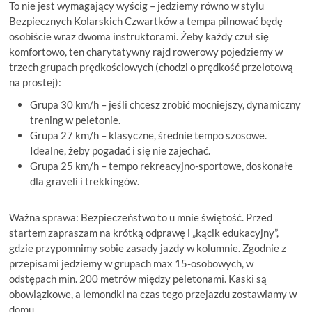
To nie jest wymagający wyścig – jedziemy równo w stylu
Bezpiecznych Kolarskich Czwartków a tempa pilnować będę
osobiście wraz dwoma instruktorami. Żeby każdy czuł się
komfortowo, ten charytatywny rajd rowerowy pojedziemy w
trzech grupach prędkościowych (chodzi o prędkość przelotową
na prostej):
Grupa 30 km/h – jeśli chcesz zrobić mocniejszy, dynamiczny
trening w peletonie.
Grupa 27 km/h – klasyczne, średnie tempo szosowe.
Idealne, żeby pogadać i się nie zajechać.
Grupa 25 km/h – tempo rekreacyjno-sportowe, doskonałe
dla graveli i trekkingów.
Ważna sprawa: Bezpieczeństwo to u mnie świętość. Przed
startem zapraszam na krótką odprawę i „kącik edukacyjny”,
gdzie przypomnimy sobie zasady jazdy w kolumnie. Zgodnie z
przepisami jedziemy w grupach max 15-osobowych, w
odstępach min. 200 metrów między peletonami. Kaski są
obowiązkowe, a lemondki na czas tego przejazdu zostawiamy w
domu.