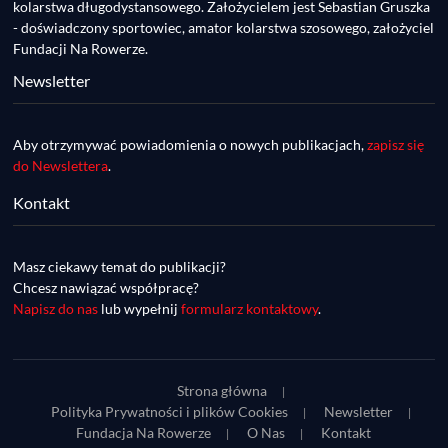
Rowerowa, przygotowania do Race Around 
kolarstwa długodystansowego. Założycielem jest Sebastian Gruszka
Poland
- doświadczony sportowiec, amator kolarstwa szosowego, założyciel
Fundacji Na Rowerze.
Newsletter
Aby otrzymywać powiadomienia o nowych publikacjach,
zapisz się
do Newslettera
.
Kontakt
DDR #74 [info] - GranGuanche Gravel 
startuje w piątek! Wataha Ultra Race Wiosna 
Mar 27, 2023 • 7:29
- zaprasza Mateusz Szafraniec. Dwie 
Masz ciekawy temat do publikacji?
W piątek 18 marca o godzinie 22:00 rusza gravelowy ultramaraton po Wyspach Kanaryjskich – Granguanche. Zostało jeszcze około 20 pakietów startowych na Wataha Ultra Race…
samochwałki
Chcesz nawiązać współpracę?
Napisz do nas
lub wypełnij
formularz kontaktowy
.
Strona główna
Polityka Prywatności i plików Cookies
Newsletter
Fundacja Na Rowerze
O Nas
Kontakt