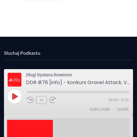
Słuchaj Podkastu
Długi Dystans Rowerem
DDR #76 [info] - konkurs Gravel Attack, Varmia Gravel, Bike Expo, Inspire India Ultra Race
Play
1x
00:00
/
6:16
Episode
SUBSCRIBE
SHARE