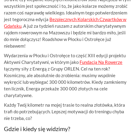
wszystkim jest społeczność i to, że jako kolarze możemy zrobić
razem coś naprawdę wielkiego. Idealnym tego potwierdzeniem
jest tegoroczna edycja
Bezpiecznych Kolarskich Czwartków w
Gdańsku
. A już za tydzień ruszam z autorskim charytatywnym
rajdem rowerowym na Mazowszu i będzie mi bardzo miło, jeśli
do mnie dołączysz! Roadshow w Płocku i Ostrołęce już
niebawem!
Wydarzenia w Płocku i Ostrołęce to część XIII edycji projektu
Aktywni Charytatywni, w którym jako
Fundacja Na Rowerze
łączymy siły z Energą z Grupy ORLEN. Cel na ten rok?
Kosmiczny, ale absolutnie do zrobienia: musimy wspólnie
wykręcić lub wybiegać 300 000 kilometrów. Kiedy zamkniemy
ten licznik, Energa przekaże 300 000 złotych na cele
charytatywne.
Każdy Twój kilometr na mojej trasie to realna złotówka, która
trafi do potrzebujących. Lepszej motywacji do treningu chyba
nie trzeba, co?
Gdzie i kiedy się widzimy?