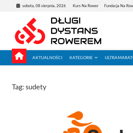
Skip
sobota, 08 sierpnia, 2026
Kurs Na Rower
Fundacja Na Ro
to
content
Dług
TUTAJ ZACZYNA
AKTUALNOŚCI
KATEGORIE
ULTRAMARA
Tag:
sudety