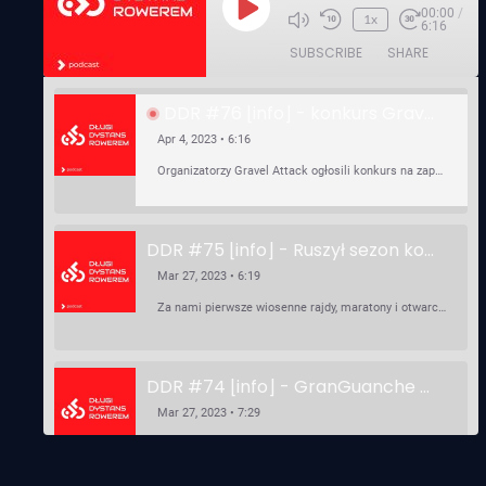
00:00
/
Play
1x
6:16
Episode
SUBSCRIBE
SHARE
DDR #76 [info] - konkurs Gravel Attack, Varmia Gravel, Bike Expo, Inspire India Ultra Race
Apr 4, 2023 • 6:16
Organizatorzy Gravel Attack ogłosili konkurs na zaprojektowanie koszulki. Varmia Gravel 2023 przypomina o możliwości podzielenia opłaty startowej na dwie raty 50/50 – na zero procent! …
DDR #75 [info] - Ruszył sezon kolarski! Pierwszy Brevet Race Through Poland, Otwarcie sezonu Rajdy Dla Frajdy, Ankieta Rowerowa, przygotowania do Race Around Poland
Mar 27, 2023 • 6:19
Za nami pierwsze wiosenne rajdy, maratony i otwarcia sezonu, choć w Gdańsku zima nie powiedziała jeszcze ostatniego słowa bo właśnie pada śnieg. Linki: ⁠http://watahaultrarace.pl/⁠⁠https://rajdydlafrajdy.pl/⁠https://brevety.pl/brevets⁠⁠https://racearoundpoland.pl/⁠⁠https://granguanche.com/audax/audaxgravel/⁠⁠Ankieta Rowerowa…
DDR #74 [info] - GranGuanche Gravel startuje w piątek! Wataha Ultra Race Wiosna - zaprasza Mateusz Szafraniec. Dwie samochwałki
Mar 27, 2023 • 7:29
W piątek 18 marca o godzinie 22:00 rusza gravelowy ultramaraton po Wyspach Kanaryjskich – Granguanche. Zostało jeszcze około 20 pakietów startowych na Wataha Ultra Race…