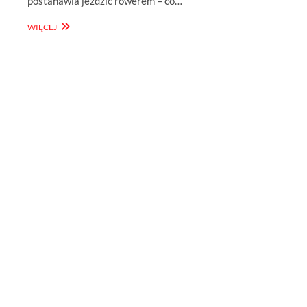
postanawia jeździć rowerem – co…
PRZEGLĄD
WIĘCEJ
ULTRAMARATONÓW
KOLARSKICH
2020