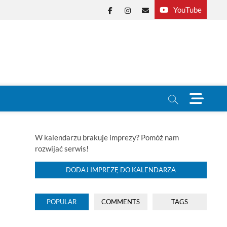
YouTube
Facebook
Instagram
E-
mail
M
e
n
u
B
W kalendarzu brakuje imprezy? Pomóż nam
u
rozwijać serwis!
t
t
DODAJ IMPREZĘ DO KALENDARZA
o
n
POPULAR
COMMENTS
TAGS