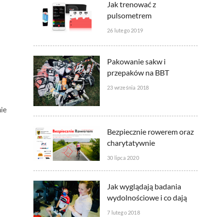
Jak trenować z
pulsometrem
26 lutego 2019
Pakowanie sakw i
przepaków na BBT
23 września 2018
nie
Bezpiecznie rowerem oraz
charytatywnie
30 lipca 2020
Jak wyglądają badania
wydolnościowe i co dają
7 lutego 2018