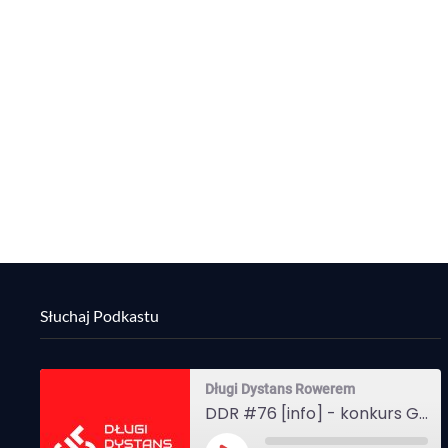
Słuchaj Podkastu
Długi Dystans Rowerem
DDR #76 [info] - konkurs Gravel Attack, Varmia Gravel, Bike Expo, Inspire India Ultra Race