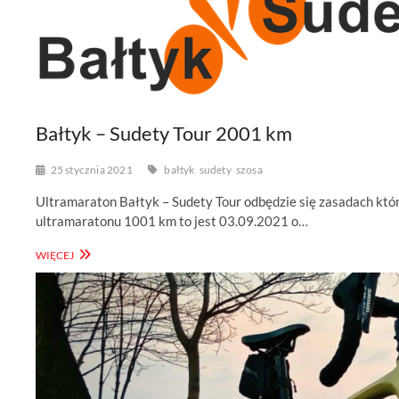
Bałtyk – Sudety Tour 2001 km
25 stycznia 2021
bałtyk
sudety
szosa
Ultramaraton Bałtyk – Sudety Tour odbędzie się zasadach któr
ultramaratonu 1001 km to jest 03.09.2021 o…
BAŁTYK
WIĘCEJ
–
SUDETY
TOUR
2001
KM