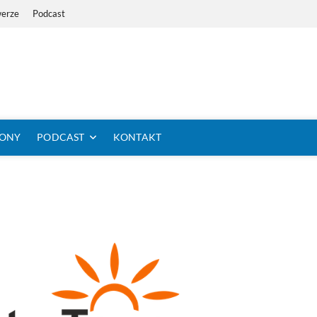
werze
Podcast
i Dystans Rowerem
 SIĘ KOLARSTWO DŁUGODYSTANSOWE
TONY
PODCAST
KONTAKT