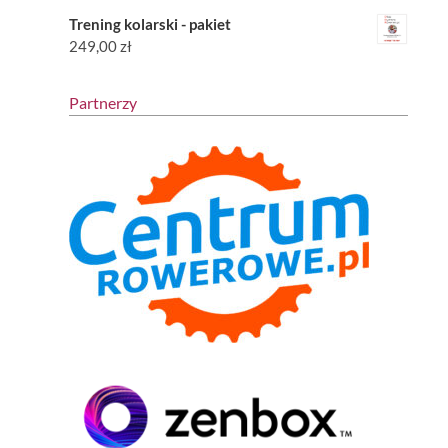
Trening kolarski - pakiet
249,00
zł
Partnerzy