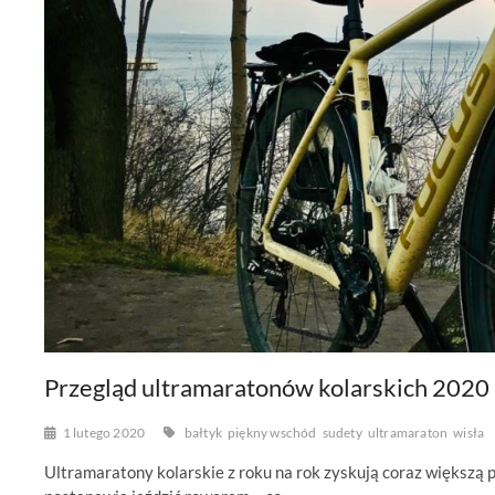
Przegląd ultramaratonów kolarskich 2020
1 lutego 2020
bałtyk
piękny wschód
sudety
ultramaraton
wisła
Ultramaratony kolarskie z roku na rok zyskują coraz większą p