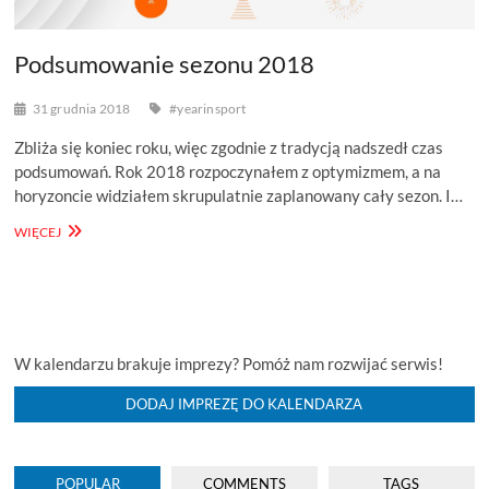
Podsumowanie sezonu 2018
31 grudnia 2018
#yearinsport
Zbliża się koniec roku, więc zgodnie z tradycją nadszedł czas
podsumowań. Rok 2018 rozpoczynałem z optymizmem, a na
horyzoncie widziałem skrupulatnie zaplanowany cały sezon. I…
PODSUMOWANIE
WIĘCEJ
SEZONU
2018
W kalendarzu brakuje imprezy? Pomóż nam rozwijać serwis!
DODAJ IMPREZĘ DO KALENDARZA
POPULAR
COMMENTS
TAGS