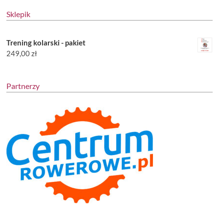
Sklepik
Trening kolarski - pakiet
249,00
zł
Partnerzy