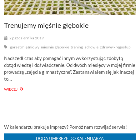
Trenujemy mięśnie głębokie
2 października 2019
gorset mięśniowy
mięśnie głębokie
trening
zdrowie
zdrowy kręgosłup
Nadszedł czas aby pomagać innym wykorzystując zdobytą
dotąd wiedzę i doświadczenie. Od dwóch miesięcy w mojej firmie
prowadzę „zajęcia gimnastyczne”. Zastanawiałem się jak inaczej
to…
TRENUJEMY
WIĘCEJ
MIĘŚNIE
GŁĘBOKIE
W kalendarzu brakuje imprezy? Pomóż nam rozwijać serwis!
DODAJ IMPREZĘ DO KALENDARZA