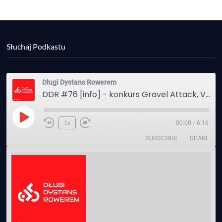
Słuchaj Podkastu
Długi Dystans Rowerem
DDR #76 [info] - konkurs Gravel Attack, Varmia Gravel, Bike Expo, Inspire India Ultra Race
Play
1x
00:00
/
6:16
Episode
SUBSCRIBE
SHARE