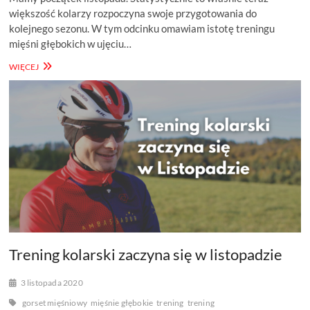
większość kolarzy rozpoczyna swoje przygotowania do
kolejnego sezonu. W tym odcinku omawiam istotę treningu
mięśni głębokich w ujęciu…
DDR
WIĘCEJ
#39
–
TRENING
KOLARSKI
–
MIĘŚNIE
GŁĘBOKIE
Trening kolarski zaczyna się w listopadzie
3 listopada 2020
gorset mięśniowy
mięśnie głębokie
trening
trening