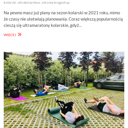
kolarski
ultrakolarstwo
zdrowy kręgosłup
Na pewno masz już plany na sezon kolarski w 2021 roku, mimo
że czasy nie ułatwiają planowania. Coraz większą popularnością
cieszą się ultramaratony kolarskie, gdyż…
TRENING
WIĘCEJ
KOLARSKI
ZACZYNA
SIĘ
W
LISTOPADZIE