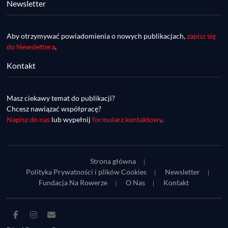
Newsletter
Aby otrzymywać powiadomienia o nowych publikacjach,
zapisz się
do Newslettera
.
Kontakt
DDR #74 [info] - GranGuanche Gravel 
startuje w piątek! Wataha Ultra Race Wiosna 
Mar 27, 2023 • 7:29
- zaprasza Mateusz Szafraniec. Dwie 
Masz ciekawy temat do publikacji?
W piątek 18 marca o godzinie 22:00 rusza gravelowy ultramaraton po Wyspach Kanaryjskich – Granguanche. Zostało jeszcze około 20 pakietów startowych na Wataha Ultra Race…
samochwałki
Chcesz nawiązać współpracę?
Napisz do nas
lub wypełnij
formularz kontaktowy
.
Strona główna
Polityka Prywatności i plików Cookies
Newsletter
Fundacja Na Rowerze
O Nas
Kontakt
DDR #73 [info] - UltraCup: nie będzie imprezy 
Facebook
Instagram
E-
Piękny Wschód, będzie Maraton Elbląski a 
Mar 27, 2023 • 7:29
mail