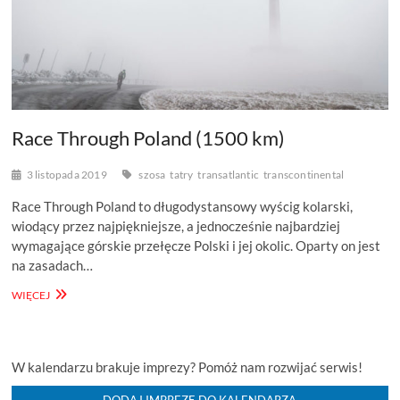
Race Through Poland (1500 km)
3 listopada 2019
szosa
tatry
transatlantic
transcontinental
Race Through Poland to długodystansowy wyścig kolarski,
wiodący przez najpiękniejsze, a jednocześnie najbardziej
wymagające górskie przełęcze Polski i jej okolic. Oparty on jest
na zasadach…
RACE
WIĘCEJ
THROUGH
POLAND
(1500
KM)
W kalendarzu brakuje imprezy? Pomóż nam rozwijać serwis!
DODAJ IMPREZĘ DO KALENDARZA