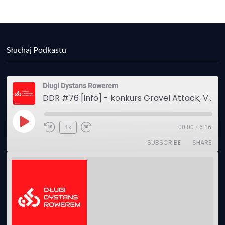
Słuchaj Podkastu
Długi Dystans Rowerem
DDR #76 [info] - konkurs Gravel Attack, Varmia Gravel, Bike Expo, Inspire India Ultra Race
Play
1x
00:00
/
6:16
Episode
SUBSCRIBE
SHARE