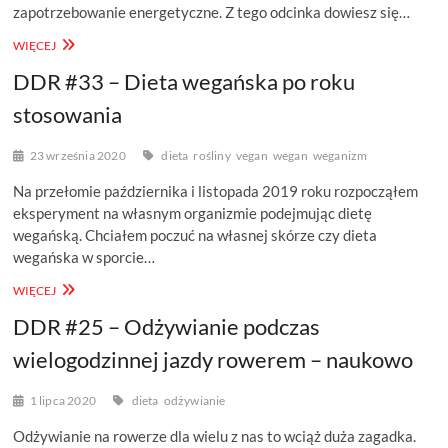
zapotrzebowanie energetyczne. Z tego odcinka dowiesz się…
DDR
WIĘCEJ
#40
DDR #33 – Dieta wegańska po roku
–
DIETA:
stosowania
ZAPOTRZEBOWANIE
ENERGETYCZNE
23 września 2020
dieta
rośliny
vegan
wegan
weganizm
Na przełomie października i listopada 2019 roku rozpocząłem
eksperyment na własnym organizmie podejmując dietę
wegańską. Chciałem poczuć na własnej skórze czy dieta
wegańska w sporcie…
DDR
WIĘCEJ
#33
DDR #25 – Odżywianie podczas
–
DIETA
wielogodzinnej jazdy rowerem – naukowo
WEGAŃSKA
PO
ROKU
1 lipca 2020
dieta
odżywianie
STOSOWANIA
Odżywianie na rowerze dla wielu z nas to wciąż duża zagadka.