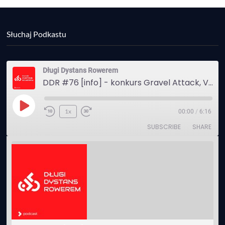
Słuchaj Podkastu
Długi Dystans Rowerem
DDR #76 [info] - konkurs Gravel Attack, Varmia Gravel, Bike Expo, Inspire India Ultra Race
Play
1x
00:00
/
6:16
Episode
SUBSCRIBE
SHARE