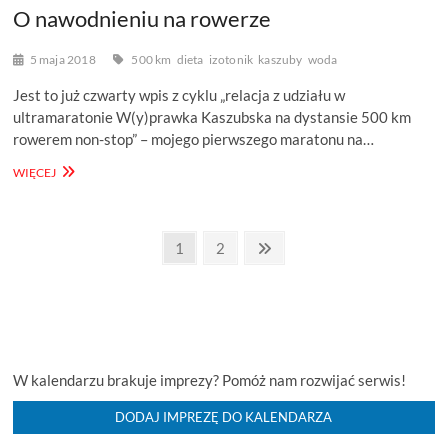
O nawodnieniu na rowerze
5 maja 2018
500 km
dieta
izotonik
kaszuby
woda
Jest to już czwarty wpis z cyklu „relacja z udziału w
ultramaratonie W(y)prawka Kaszubska na dystansie 500 km
rowerem non-stop” – mojego pierwszego maratonu na…
O
WIĘCEJ
NAWODNIENIU
NA
ROWERZE
Stronicowanie
Page
Page
Next
1
2
page
wpisów
W kalendarzu brakuje imprezy? Pomóż nam rozwijać serwis!
DODAJ IMPREZĘ DO KALENDARZA