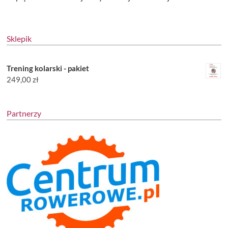
Sklepik
Trening kolarski - pakiet
249,00
zł
Partnerzy