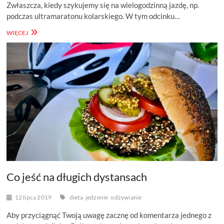
Zwłaszcza, kiedy szykujemy się na wielogodzinną jazdę, np.
podczas ultramaratonu kolarskiego. W tym odcinku…
DDR
WIĘCEJ
#25
–
ODŻYWIANIE
PODCZAS
WIELOGODZINNEJ
JAZDY
ROWEREM
–
NAUKOWO
Co jeść na długich dystansach
12 lipca 2019
dieta
jedzenie
odżywianie
Aby przyciągnąć Twoją uwagę zacznę od komentarza jednego z