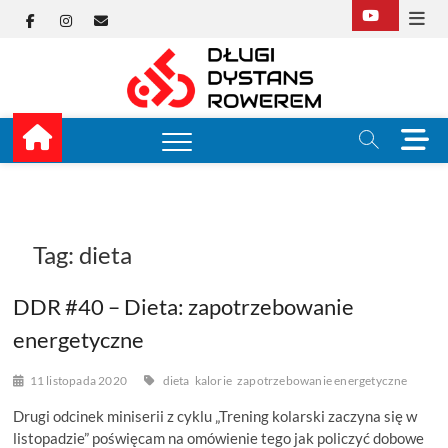
Skip
Facebook
Instagram
E-
to
content
mail
Długi
TUTAJ ZACZYNA SIĘ
KOLARSTWO
DŁUGODYSTANSOW
Dysta
M
e
Rower
n
u
B
u
Tag:
dieta
t
t
DDR #40 – Dieta: zapotrzebowanie
o
n
energetyczne
11 listopada 2020
dieta
kalorie
zapotrzebowanie energetyczne
Drugi odcinek miniserii z cyklu „Trening kolarski zaczyna się w
listopadzie” poświęcam na omówienie tego jak policzyć dobowe