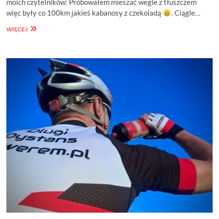
moich czytelników: Próbowałem mieszać wegle z tłuszczem
więc były co 100km jakieś kabanosy z czekoladą
. Ciągle…
CO
WIĘCEJ
JEŚĆ
NA
DŁUGICH
DYSTANSACH