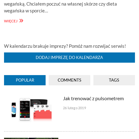
wegańską. Chciałem poczuć na własnej skórze czy dieta
wegańska w sporcie…
DDR
WIĘCEJ
#33
–
DIETA
WEGAŃSKA
W kalendarzu brakuje imprezy? Pomóż nam rozwijać serwis!
PO
ROKU
DODAJ IMPREZĘ DO KALENDARZA
STOSOWANIA
POPULAR
COMMENTS
TAGS
Jak trenować z pulsometrem
26 lutego 2019