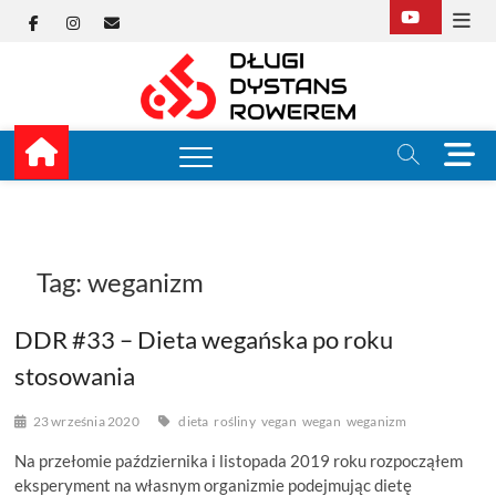
Skip
Facebook
Instagram
E-
to
content
mail
Długi
TUTAJ ZACZYNA SIĘ
KOLARSTWO
DŁUGODYSTANSOW
Dysta
M
e
Rower
n
u
B
u
Tag:
weganizm
t
t
DDR #33 – Dieta wegańska po roku
o
n
stosowania
23 września 2020
dieta
rośliny
vegan
wegan
weganizm
Na przełomie października i listopada 2019 roku rozpocząłem
eksperyment na własnym organizmie podejmując dietę