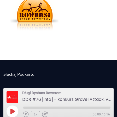
Słuchaj Podkastu
Długi Dystans Rowerem
DDR #76 [info] - konkurs Gravel Attack, Varmia Gravel, Bike Expo, Inspire India Ultra Race
Play
1x
00:00
/
6:16