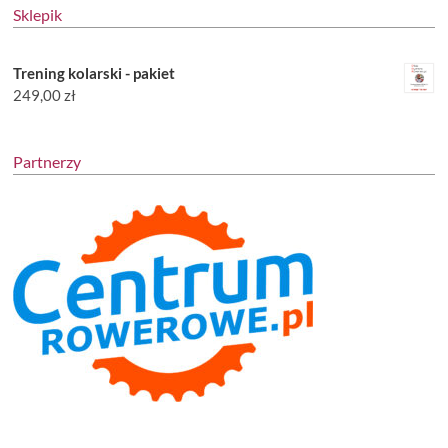
Sklepik
Trening kolarski - pakiet
249,00
zł
Partnerzy