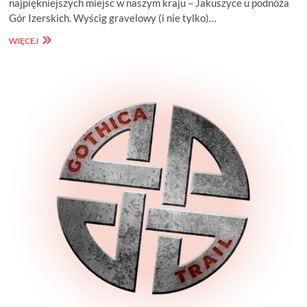
najpiękniejszych miejsc w naszym kraju – Jakuszyce u podnóża
Gór Izerskich. Wyścig gravelowy (i nie tylko)…
GRAVMAGEDDON
WIĘCEJ
KARKONOSZE
–
IZERY
GRAVEL
RACE
350
KM