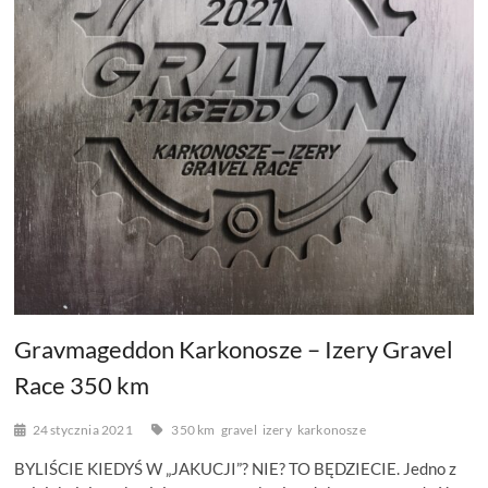
Gravmageddon Karkonosze – Izery Gravel
Race 350 km
24 stycznia 2021
350 km
gravel
izery
karkonosze
BYLIŚCIE KIEDYŚ W „JAKUCJI”? NIE? TO BĘDZIECIE. Jedno z