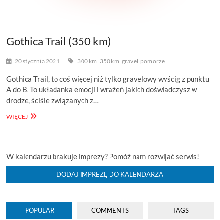
Gothica Trail (350 km)
20 stycznia 2021
300 km
350 km
gravel
pomorze
Gothica Trail, to coś więcej niż tylko gravelowy wyścig z punktu
A do B. To układanka emocji i wrażeń jakich doświadczysz w
drodze, ściśle związanych z…
GOTHICA
WIĘCEJ
TRAIL
(350
KM)
W kalendarzu brakuje imprezy? Pomóż nam rozwijać serwis!
DODAJ IMPREZĘ DO KALENDARZA
POPULAR
COMMENTS
TAGS