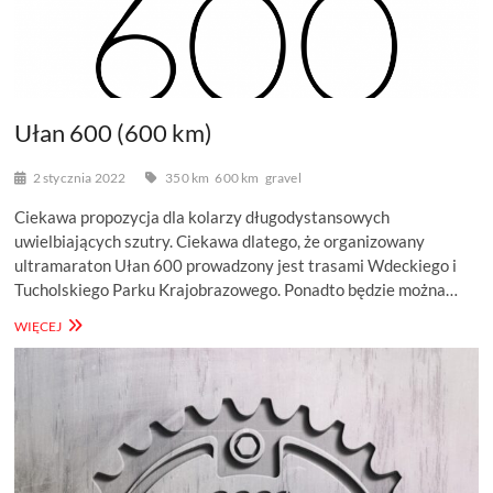
Ułan 600 (600 km)
2 stycznia 2022
350 km
600 km
gravel
Ciekawa propozycja dla kolarzy długodystansowych
uwielbiających szutry. Ciekawa dlatego, że organizowany
ultramaraton Ułan 600 prowadzony jest trasami Wdeckiego i
Tucholskiego Parku Krajobrazowego. Ponadto będzie można…
UŁAN
WIĘCEJ
600
(600
KM)