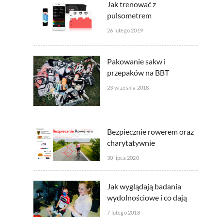
Jak trenować z
pulsometrem
26 lutego 2019
Pakowanie sakw i
przepaków na BBT
23 września 2018
Bezpiecznie rowerem oraz
charytatywnie
30 lipca 2020
Jak wyglądają badania
wydolnościowe i co dają
7 lutego 2018