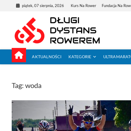
Skip
piątek, 07 sierpnia, 2026
Kurs Na Rower
Fundacja Na Row
to
content
Dług
TUTAJ ZACZYNA
AKTUALNOŚCI
KATEGORIE
ULTRAMARA
Tag:
woda