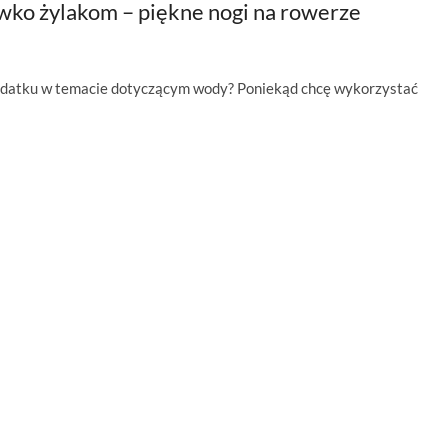
iwko żylakom – piękne nogi na rowerze
w dodatku w temacie dotyczącym wody? Poniekąd chcę wykorzystać