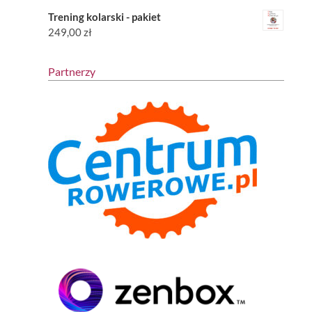
Trening kolarski - pakiet
249,00
zł
Partnerzy