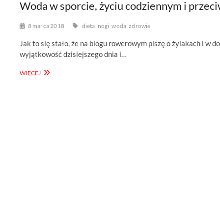
Woda w sporcie, życiu codziennym i przec
8 marca 2018
dieta
nogi
woda
zdrowie
Jak to się stało, że na blogu rowerowym piszę o żylakach i 
wyjątkowość dzisiejszego dnia i…
WODA
WIĘCEJ
W
SPORCIE,
ŻYCIU
CODZIENNYM
I
PRZECIWKO
ŻYLAKOM
–
PIĘKNE
NOGI
NA
ROWERZE