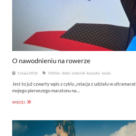
O nawodnieniu na rowerze
5 maja 2018
500 km
dieta
izotonik
kaszuby
woda
Jest to już czwarty wpis z cyklu „relacja z udziału w ultram
mojego pierwszego maratonu na…
O
WIĘCEJ
NAWODNIENIU
NA
ROWERZE