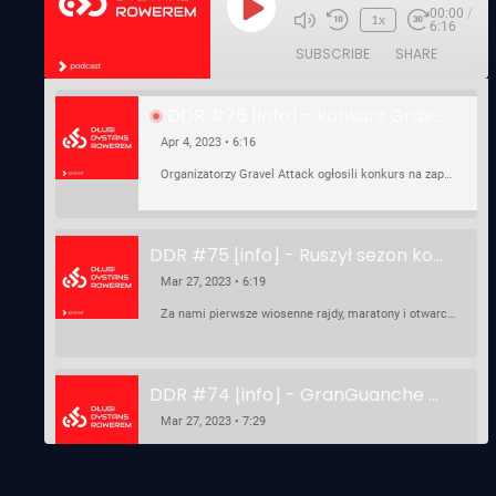
00:00
/
Play
1x
6:16
Episode
SUBSCRIBE
SHARE
DDR #76 [info] - konkurs Gravel Attack, Varmia Gravel, Bike Expo, Inspire India Ultra Race
Apr 4, 2023 • 6:16
Organizatorzy Gravel Attack ogłosili konkurs na zaprojektowanie koszulki. Varmia Gravel 2023 przypomina o możliwości podzielenia opłaty startowej na dwie raty 50/50 – na zero procent! …
DDR #75 [info] - Ruszył sezon kolarski! Pierwszy Brevet Race Through Poland, Otwarcie sezonu Rajdy Dla Frajdy, Ankieta Rowerowa, przygotowania do Race Around Poland
Mar 27, 2023 • 6:19
Za nami pierwsze wiosenne rajdy, maratony i otwarcia sezonu, choć w Gdańsku zima nie powiedziała jeszcze ostatniego słowa bo właśnie pada śnieg. Linki: ⁠http://watahaultrarace.pl/⁠⁠https://rajdydlafrajdy.pl/⁠https://brevety.pl/brevets⁠⁠https://racearoundpoland.pl/⁠⁠https://granguanche.com/audax/audaxgravel/⁠⁠Ankieta Rowerowa…
DDR #74 [info] - GranGuanche Gravel startuje w piątek! Wataha Ultra Race Wiosna - zaprasza Mateusz Szafraniec. Dwie samochwałki
Mar 27, 2023 • 7:29
W piątek 18 marca o godzinie 22:00 rusza gravelowy ultramaraton po Wyspach Kanaryjskich – Granguanche. Zostało jeszcze około 20 pakietów startowych na Wataha Ultra Race…