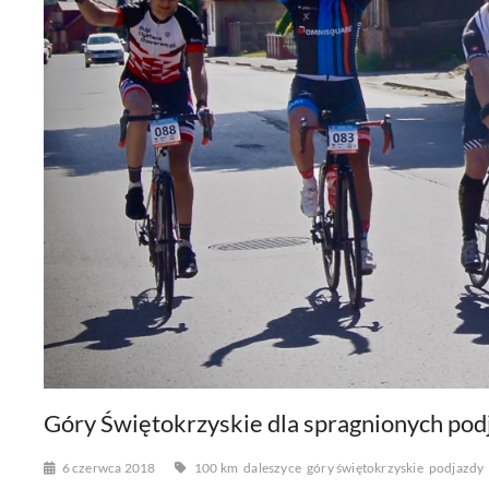
Góry Świętokrzyskie dla spragnionych po
6 czerwca 2018
100 km
daleszyce
góry świętokrzyskie
podjazdy