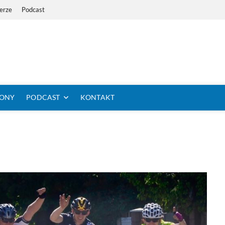
erze
Podcast
i Dystans Rowerem
 SIĘ KOLARSTWO DŁUGODYSTANSOWE
TONY
PODCAST
KONTAKT