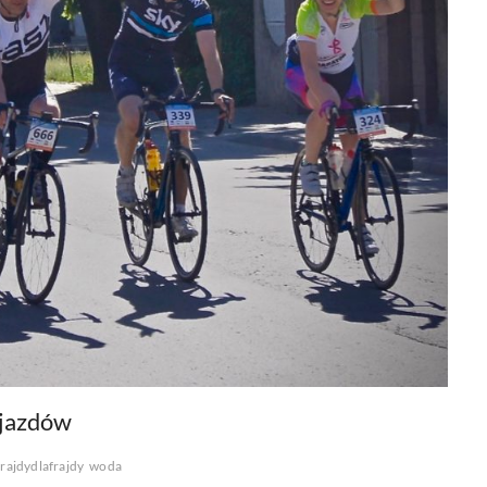
djazdów
rajdydlafrajdy
woda