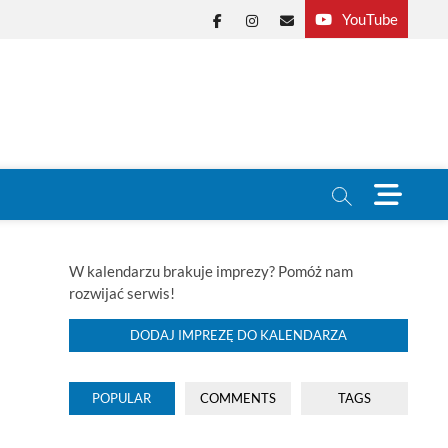
YouTube
Facebook
Instagram
E-
mail
M
e
n
u
B
W kalendarzu brakuje imprezy? Pomóż nam
u
rozwijać serwis!
t
t
DODAJ IMPREZĘ DO KALENDARZA
o
n
POPULAR
COMMENTS
TAGS