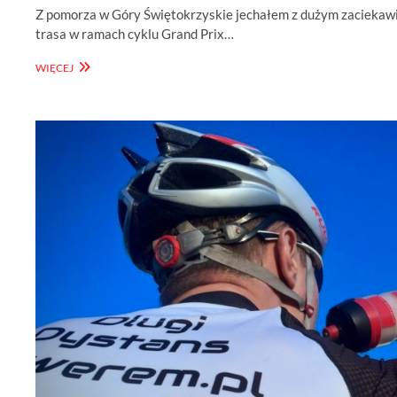
Z pomorza w Góry Świętokrzyskie jechałem z dużym zaciekawie
trasa w ramach cyklu Grand Prix…
GÓRY
WIĘCEJ
ŚWIĘTOKRZYSKIE
DLA
SPRAGNIONYCH
PODJAZDÓW