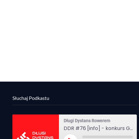
Słuchaj Podkastu
Długi Dystans Rowerem
DDR #76 [info] - konkurs Gravel Attack, Varmia Gravel, Bike Expo, Inspire India Ultra Race