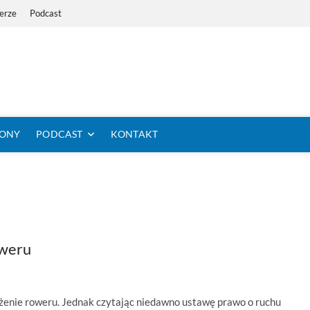
erze
Podcast
i Dystans Rowerem
 SIĘ KOLARSTWO DŁUGODYSTANSOWE
TONY
PODCAST
KONTAKT
oweru
żenie roweru. Jednak czytając niedawno ustawę prawo o ruchu