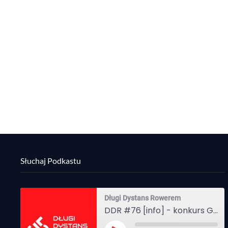
Słuchaj Podkastu
Długi Dystans Rowerem
DDR #76 [info] - konkurs Gravel Attack, Varmia Gravel, Bike Expo, Inspire India Ultra Race