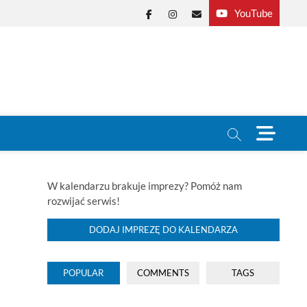
YouTube
Facebook
Instagram
E-
mail
M
e
n
u
B
W kalendarzu brakuje imprezy? Pomóż nam
u
rozwijać serwis!
t
t
DODAJ IMPREZĘ DO KALENDARZA
o
n
POPULAR
COMMENTS
TAGS