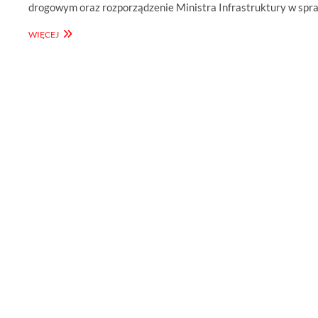
drogowym oraz rozporządzenie Ministra Infrastruktury w sp
DDR
WIĘCEJ
#52
–
OBOWIĄZKOWE
WYPOSAŻENIE
ROWERU