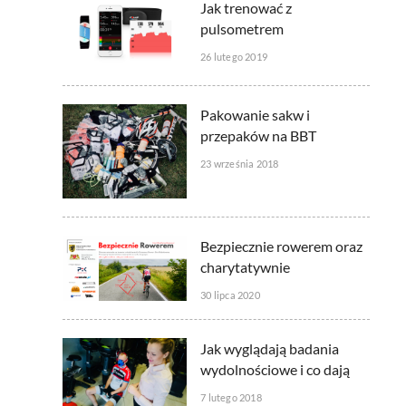
Jak trenować z
pulsometrem
26 lutego 2019
Pakowanie sakw i
przepaków na BBT
23 września 2018
Bezpiecznie rowerem oraz
charytatywnie
30 lipca 2020
Jak wyglądają badania
wydolnościowe i co dają
7 lutego 2018