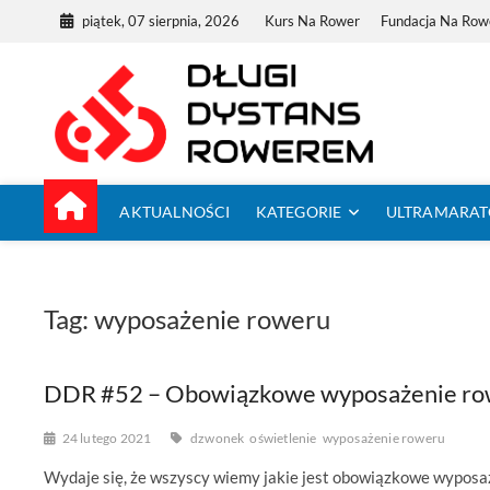
Skip
piątek, 07 sierpnia, 2026
Kurs Na Rower
Fundacja Na Row
to
content
Dług
TUTAJ ZACZYNA
AKTUALNOŚCI
KATEGORIE
ULTRAMARA
Tag:
wyposażenie roweru
DDR #52 – Obowiązkowe wyposażenie r
24 lutego 2021
dzwonek
oświetlenie
wyposażenie roweru
Wydaje się, że wszyscy wiemy jakie jest obowiązkowe wyposa