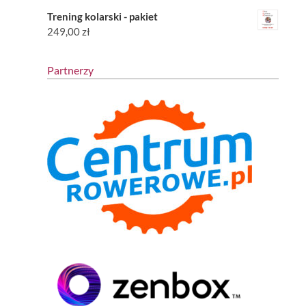
Trening kolarski - pakiet
249,00
zł
Partnerzy