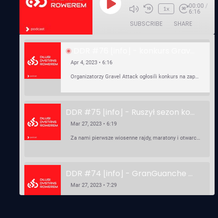
00:00
/
Play
1x
6:16
Episode
SUBSCRIBE
SHARE
DDR #76 [info] - konkurs Gravel Attack, Varmia Gravel, Bike Expo, Inspire India Ultra Race
Apr 4, 2023 • 6:16
Organizatorzy Gravel Attack ogłosili konkurs na zaprojektowanie koszulki. Varmia Gravel 2023 przypomina o możliwości podzielenia opłaty startowej na dwie raty 50/50 – na zero procent! …
DDR #75 [info] - Ruszył sezon kolarski! Pierwszy Brevet Race Through Poland, Otwarcie sezonu Rajdy Dla Frajdy, Ankieta Rowerowa, przygotowania do Race Around Poland
Mar 27, 2023 • 6:19
Za nami pierwsze wiosenne rajdy, maratony i otwarcia sezonu, choć w Gdańsku zima nie powiedziała jeszcze ostatniego słowa bo właśnie pada śnieg. Linki: ⁠http://watahaultrarace.pl/⁠⁠https://rajdydlafrajdy.pl/⁠https://brevety.pl/brevets⁠⁠https://racearoundpoland.pl/⁠⁠https://granguanche.com/audax/audaxgravel/⁠⁠Ankieta Rowerowa…
DDR #74 [info] - GranGuanche Gravel startuje w piątek! Wataha Ultra Race Wiosna - zaprasza Mateusz Szafraniec. Dwie samochwałki
Mar 27, 2023 • 7:29
W piątek 18 marca o godzinie 22:00 rusza gravelowy ultramaraton po Wyspach Kanaryjskich – Granguanche. Zostało jeszcze około 20 pakietów startowych na Wataha Ultra Race…