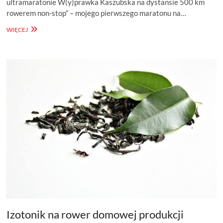
ultramaratonie W(y)prawka Kaszubska na dystansie 500 km
rowerem non-stop” – mojego pierwszego maratonu na…
O
WIĘCEJ
NAWODNIENIU
NA
ROWERZE
Izotonik na rower domowej produkcji