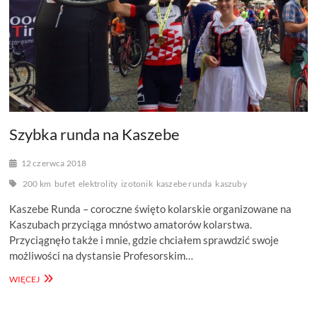
Szybka runda na Kaszebe
12 czerwca 2018
200 km
bufet
elektrolity
izotonik
kaszebe runda
kaszuby
Kaszebe Runda – coroczne święto kolarskie organizowane na
Kaszubach przyciąga mnóstwo amatorów kolarstwa.
Przyciągnęło także i mnie, gdzie chciałem sprawdzić swoje
możliwości na dystansie Profesorskim…
SZYBKA
WIĘCEJ
RUNDA
NA
KASZEBE