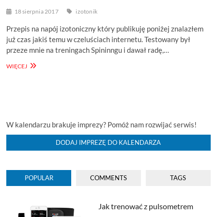
18 sierpnia 2017
izotonik
Przepis na napój izotoniczny który publikuję poniżej znalazłem
już czas jakiś temu w czeluściach internetu. Testowany był
przeze mnie na treningach Spininngu i dawał radę,…
IZOTONIK
WIĘCEJ
NA
ROWER
DOMOWEJ
PRODUKCJI
W kalendarzu brakuje imprezy? Pomóż nam rozwijać serwis!
DODAJ IMPREZĘ DO KALENDARZA
POPULAR
COMMENTS
TAGS
Jak trenować z pulsometrem