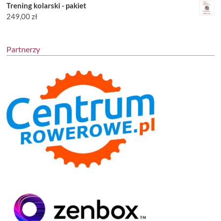
Trening kolarski - pakiet
249,00
zł
Partnerzy