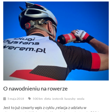
O nawodnieniu na rowerze
5 maja 2018
500 km
dieta
izotonik
kaszuby
woda
Jest to już czwarty wpis z cyklu „relacja z udziału w