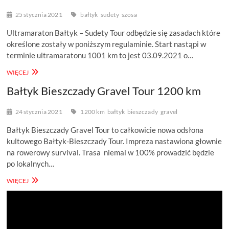
25 stycznia 2021
bałtyk
sudety
szosa
Ultramaraton Bałtyk – Sudety Tour odbędzie się zasadach które
określone zostały w poniższym regulaminie. Start nastąpi w
terminie ultramaratonu 1001 km to jest 03.09.2021 o…
BAŁTYK
WIĘCEJ
–
Bałtyk Bieszczady Gravel Tour 1200 km
SUDETY
TOUR
2001
24 stycznia 2021
1200 km
bałtyk
bieszczady
gravel
KM
Bałtyk Bieszczady Gravel Tour to całkowicie nowa odsłona
kultowego Bałtyk-Bieszczady Tour. Impreza nastawiona głownie
na rowerowy survival. Trasa niemal w 100% prowadzić będzie
po lokalnych…
BAŁTYK
WIĘCEJ
BIESZCZADY
GRAVEL
TOUR
1200
KM