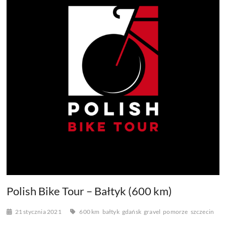
Polish Bike Tour – Bałtyk (600 km)
21 stycznia 2021
600 km
bałtyk
gdańsk
gravel
pomorze
szczecin