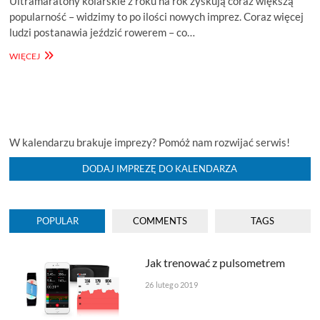
Ultramaratony kolarskie z roku na rok zyskują coraz większą
popularność – widzimy to po ilości nowych imprez. Coraz więcej
ludzi postanawia jeździć rowerem – co…
PRZEGLĄD
WIĘCEJ
ULTRAMARATONÓW
KOLARSKICH
2020
W kalendarzu brakuje imprezy? Pomóż nam rozwijać serwis!
DODAJ IMPREZĘ DO KALENDARZA
POPULAR
COMMENTS
TAGS
Jak trenować z pulsometrem
26 lutego 2019