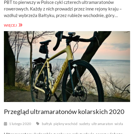
PBT to pierwszy w Polsce cykl czterech ultramaratonów
rowerowych. Każdy z nich prowadzi przez inne rejony kraju –
wzdłuż wybrzeża Bałtyku, przez rubieże wschodnie, góry…
POLISH
WIĘCEJ
BIKE
TOUR
–
BAŁTYK
(600
KM)
Przegląd ultramaratonów kolarskich 2020
1 lutego 2020
bałtyk
piękny wschód
sudety
ultramaraton
wisła