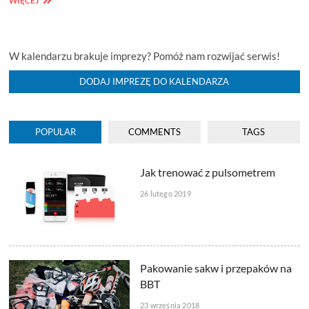
WIĘCEJ
PÓŁNOC
–
POŁUDNIE
1000KM
W kalendarzu brakuje imprezy? Pomóż nam rozwijać serwis!
DODAJ IMPREZĘ DO KALENDARZA
POPULAR
COMMENTS
TAGS
Jak trenować z pulsometrem
26 lutego 2019
Pakowanie sakw i przepaków na
BBT
23 września 2018