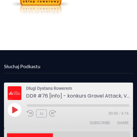
Słuchaj Podkastu
Długi Dystans Rowerem
DDR #76 [info] - konkurs Gravel Attack, Varmia Gravel, Bike Expo, Inspire India Ultra Race
Play
1x
00:00
/
6:16
Episode
SUBSCRIBE
SHARE