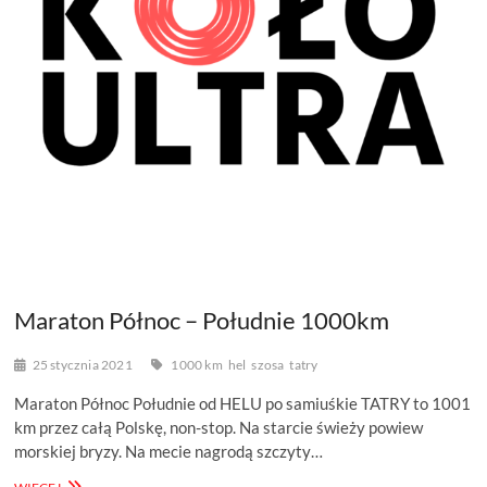
Maraton Północ – Południe 1000km
25 stycznia 2021
1000 km
hel
szosa
tatry
Maraton Północ Południe od HELU po samiuśkie TATRY to 1001
km przez całą Polskę, non-stop. Na starcie świeży powiew
morskiej bryzy. Na mecie nagrodą szczyty…
MARATON