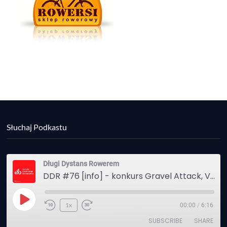
Słuchaj Podkastu
Długi Dystans Rowerem
DDR #76 [info] - konkurs Gravel Attack, Varmia Gravel, Bike Expo, Inspire India Ultra Race
Play
1x
00:00
/
6:16
Episode
SUBSCRIBE
SHARE