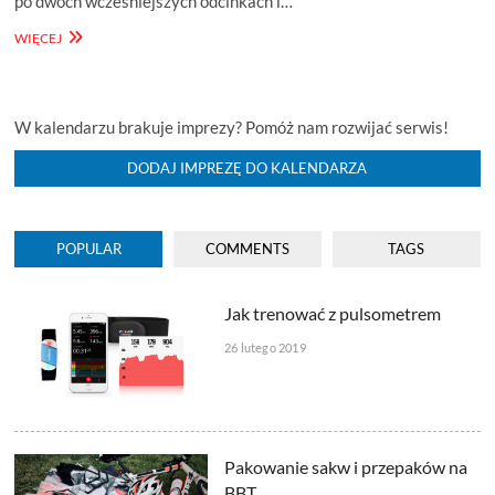
po dwóch wcześniejszych odcinkach i…
DDR
WIĘCEJ
#3
–
JAK
POWSTAŁ
W kalendarzu brakuje imprezy? Pomóż nam rozwijać serwis!
BLOG
DODAJ IMPREZĘ DO KALENDARZA
POPULAR
COMMENTS
TAGS
Jak trenować z pulsometrem
26 lutego 2019
Pakowanie sakw i przepaków na
BBT