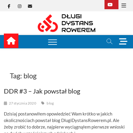
Skip
Facebook
Instagram
E-
to
content
mail
Długi
TUTAJ ZACZYNA SIĘ
KOLARSTWO
DŁUGODYSTANSOW
Dysta
M
e
Rower
n
u
B
u
Tag:
blog
t
t
DDR #3 – Jak powstał blog
o
n
27 stycznia 2020
blog
Dzisiaj postanowiłem opowiedzieć Wam krótko w jakich
okolicznościach powstał blog DlugiDystansRowerem.pl. Ale
żeby zrobić to dobrze, najpierw wyciągnąłem pierwsze wnioski