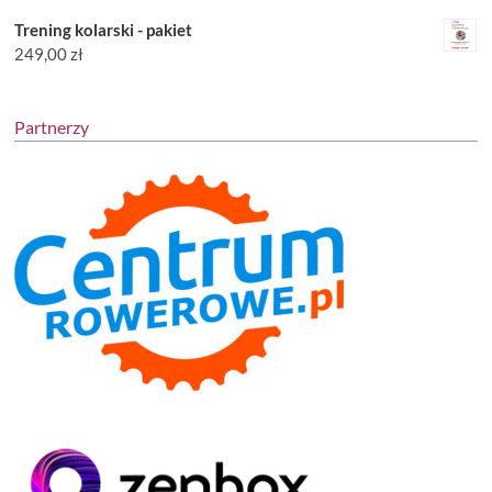
Trening kolarski - pakiet
249,00
zł
Partnerzy