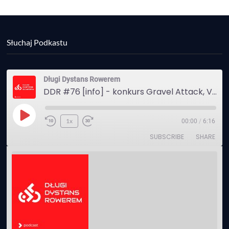
Słuchaj Podkastu
Długi Dystans Rowerem
DDR #76 [info] - konkurs Gravel Attack, Varmia Gravel, Bike Expo, Inspire India Ultra Race
Play
1x
00:00
/
6:16
Episode
SUBSCRIBE
SHARE