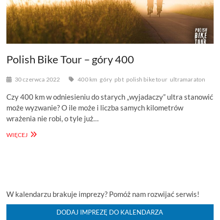
Polish Bike Tour – góry 400
30 czerwca 2022
400 km
góry
pbt
polish bike tour
ultramaraton
Czy 400 km w odniesieniu do starych „wyjadaczy” ultra stanowić
może wyzwanie? O ile może i liczba samych kilometrów
wrażenia nie robi, o tyle już…
POLISH
WIĘCEJ
BIKE
TOUR
–
GÓRY
400
W kalendarzu brakuje imprezy? Pomóż nam rozwijać serwis!
DODAJ IMPREZĘ DO KALENDARZA