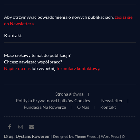
Aby otrzymywać powiadomienia o nowych publikacjach,
zapisz się
do Newslettera
.
Kontakt
DDR #74 [info] - GranGuanche Gravel 
startuje w piątek! Wataha Ultra Race Wiosna 
Mar 27, 2023 • 7:29
- zaprasza Mateusz Szafraniec. Dwie 
Masz ciekawy temat do publikacji?
W piątek 18 marca o godzinie 22:00 rusza gravelowy ultramaraton po Wyspach Kanaryjskich – Granguanche. Zostało jeszcze około 20 pakietów startowych na Wataha Ultra Race…
samochwałki
Chcesz nawiązać współpracę?
Napisz do nas
lub wypełnij
formularz kontaktowy
.
Strona główna
Polityka Prywatności i plików Cookies
Newsletter
Fundacja Na Rowerze
O Nas
Kontakt
DDR #73 [info] - UltraCup: nie będzie imprezy 
Facebook
Instagram
E-
Piękny Wschód, będzie Maraton Elbląski a 
Mar 27, 2023 • 7:29
mail
Długi Dystans Rowerem
| Designed by:
Theme Freesia
|
WordPress
| ©
zaczniemy Etapówką na Kaszubach!