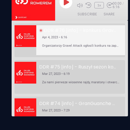
00:00
/
Play
1x
6:16
Episode
SUBSCRIBE
SHARE
DDR #76 [info] - konkurs Gravel Attack, Varmia Gravel, Bike Expo, Inspire India Ultra Race
Apr 4, 2023 • 6:16
Organizatorzy Gravel Attack ogłosili konkurs na zaprojektowanie koszulki. Varmia Gravel 2023 przypomina o możliwości podzielenia opłaty startowej na dwie raty 50/50 – na zero procent! …
DDR #75 [info] - Ruszył sezon kolarski! Pierwszy Brevet Race Through Poland, Otwarcie sezonu Rajdy Dla Frajdy, Ankieta Rowerowa, przygotowania do Race Around Poland
Mar 27, 2023 • 6:19
Za nami pierwsze wiosenne rajdy, maratony i otwarcia sezonu, choć w Gdańsku zima nie powiedziała jeszcze ostatniego słowa bo właśnie pada śnieg. Linki: ⁠http://watahaultrarace.pl/⁠⁠https://rajdydlafrajdy.pl/⁠https://brevety.pl/brevets⁠⁠https://racearoundpoland.pl/⁠⁠https://granguanche.com/audax/audaxgravel/⁠⁠Ankieta Rowerowa…
DDR #74 [info] - GranGuanche Gravel startuje w piątek! Wataha Ultra Race Wiosna - zaprasza Mateusz Szafraniec. Dwie samochwałki
Mar 27, 2023 • 7:29
W piątek 18 marca o godzinie 22:00 rusza gravelowy ultramaraton po Wyspach Kanaryjskich – Granguanche. Zostało jeszcze około 20 pakietów startowych na Wataha Ultra Race…