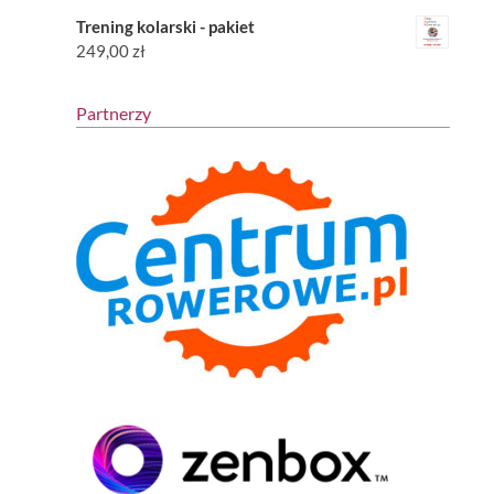
Trening kolarski - pakiet
249,00
zł
Partnerzy