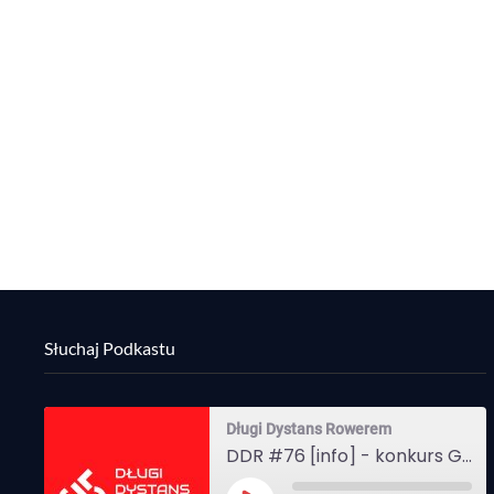
Słuchaj Podkastu
Długi Dystans Rowerem
DDR #76 [info] - konkurs Gravel Attack, Varmia Gravel, Bike Expo, Inspire India Ultra Race