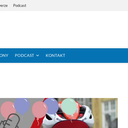
werze
Podcast
i Dystans Rowerem
 SIĘ KOLARSTWO DŁUGODYSTANSOWE
TONY
PODCAST
KONTAKT