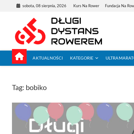
Skip
sobota, 08 sierpnia, 2026
Kurs Na Rower
Fundacja Na Ro
to
content
Dług
TUTAJ ZACZYNA
AKTUALNOŚCI
KATEGORIE
ULTRAMARA
Tag:
bobiko