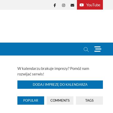
YouTube
Facebook
Instagram
E-
mail
M
e
n
u
B
W kalendarzu brakuje imprezy? Pomóż nam
u
rozwijać serwis!
t
t
DODAJ IMPREZĘ DO KALENDARZA
o
n
POPULAR
COMMENTS
TAGS