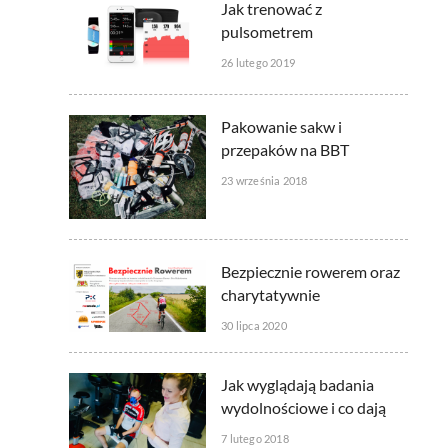
Jak trenować z
pulsometrem
26 lutego 2019
Pakowanie sakw i
przepaków na BBT
23 września 2018
Bezpiecznie rowerem oraz
charytatywnie
30 lipca 2020
Jak wyglądają badania
wydolnościowe i co dają
7 lutego 2018