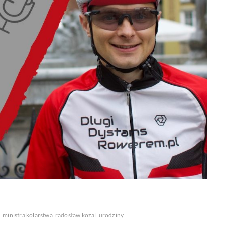
k
ministra kolarstwa
radosław kozal
urodziny