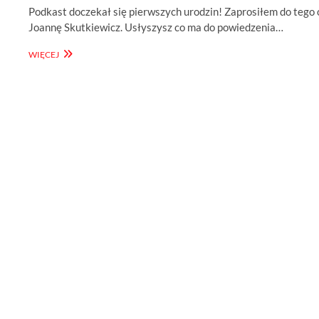
Podkast doczekał się pierwszych urodzin! Zaprosiłem do tego 
Joannę Skutkiewicz. Usłyszysz co ma do powiedzenia…
DDR
WIĘCEJ
#45
–
URODZINY!