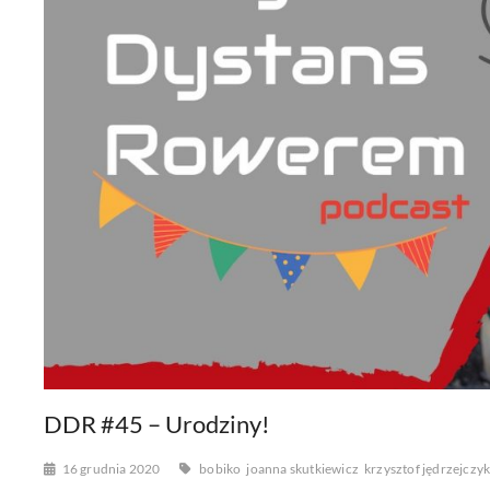
DDR #45 – Urodziny!
16 grudnia 2020
bobiko
joanna skutkiewicz
krzysztof jędrzejczy