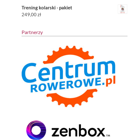
Trening kolarski - pakiet
249,00
zł
Partnerzy