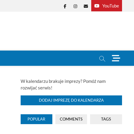
YouTube
Facebook
Instagram
E-
mail
M
e
n
u
B
W kalendarzu brakuje imprezy? Pomóż nam
u
rozwijać serwis!
t
t
DODAJ IMPREZĘ DO KALENDARZA
o
n
POPULAR
COMMENTS
TAGS