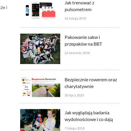
Jak trenować z
że i
pulsometrem
26 lutego 2019
Pakowanie sakw i
przepaków na BBT
23 września 2018
Bezpiecznie rowerem oraz
charytatywnie
30 lipca 2020
Jak wyglądają badania
wydolnościowe i co dają
7 lutego 2018