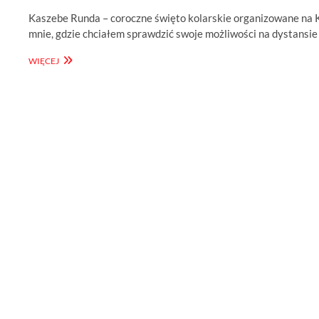
Kaszebe Runda – coroczne święto kolarskie organizowane na 
mnie, gdzie chciałem sprawdzić swoje możliwości na dystansi
SZYBKA
WIĘCEJ
RUNDA
NA
KASZEBE