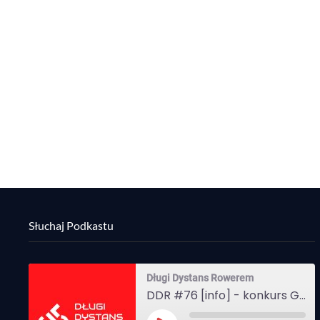
Słuchaj Podkastu
Długi Dystans Rowerem
DDR #76 [info] - konkurs Gravel Attack, Varmia Gravel, Bike Expo, Inspire India Ultra Race