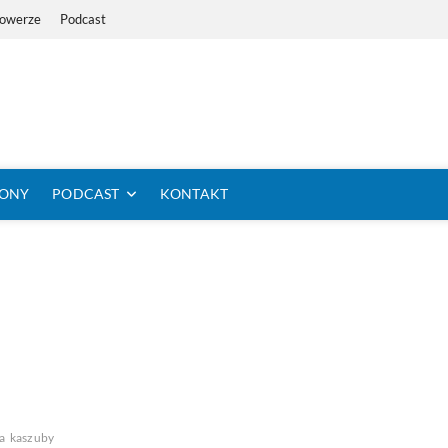
Rowerze
Podcast
i Dystans Rowerem
 SIĘ KOLARSTWO DŁUGODYSTANSOWE
TONY
PODCAST
KONTAKT
a
kaszuby