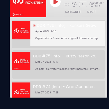
00:00
/
Play
1x
6:16
Episode
SUBSCRIBE
SHARE
DDR #76 [info] - konkurs Gravel Attack, Varmia Gravel, Bike Expo, Inspire India Ultra Race
Apr 4, 2023 • 6:16
Organizatorzy Gravel Attack ogłosili konkurs na zaprojektowanie koszulki. Varmia Gravel 2023 przypomina o możliwości podzielenia opłaty startowej na dwie raty 50/50 – na zero procent! …
DDR #75 [info] - Ruszył sezon kolarski! Pierwszy Brevet Race Through Poland, Otwarcie sezonu Rajdy Dla Frajdy, Ankieta Rowerowa, przygotowania do Race Around Poland
Mar 27, 2023 • 6:19
Za nami pierwsze wiosenne rajdy, maratony i otwarcia sezonu, choć w Gdańsku zima nie powiedziała jeszcze ostatniego słowa bo właśnie pada śnieg. Linki: ⁠http://watahaultrarace.pl/⁠⁠https://rajdydlafrajdy.pl/⁠https://brevety.pl/brevets⁠⁠https://racearoundpoland.pl/⁠⁠https://granguanche.com/audax/audaxgravel/⁠⁠Ankieta Rowerowa…
DDR #74 [info] - GranGuanche Gravel startuje w piątek! Wataha Ultra Race Wiosna - zaprasza Mateusz Szafraniec. Dwie samochwałki
Mar 27, 2023 • 7:29
W piątek 18 marca o godzinie 22:00 rusza gravelowy ultramaraton po Wyspach Kanaryjskich – Granguanche. Zostało jeszcze około 20 pakietów startowych na Wataha Ultra Race…