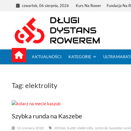
Skip
czwartek, 06 sierpnia, 2026
Kurs Na Rower
Fundacja Na 
to
content
Dług
TUTAJ ZACZYNA
AKTUALNOŚCI
KATEGORIE
ULTRAMARA
Tag:
elektrolity
Szybka runda na Kaszebe
12 czerwca 2018
200 km
bufet
elektrolity
izotonik
kaszebe rund