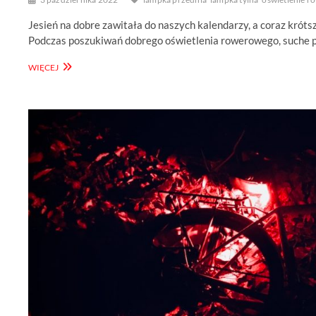
Jesień na dobre zawitała do naszych kalendarzy, a coraz krót
Podczas poszukiwań dobrego oświetlenia rowerowego, suche
PORÓWNYWARKA
WIĘCEJ
LAMPEK
ROWEROWYCH