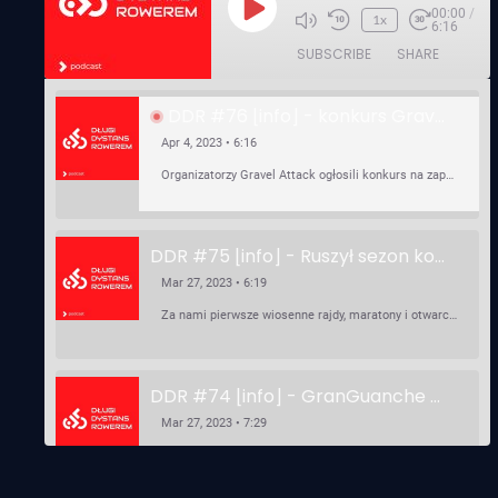
00:00
/
Play
1x
6:16
Episode
SUBSCRIBE
SHARE
DDR #76 [info] - konkurs Gravel Attack, Varmia Gravel, Bike Expo, Inspire India Ultra Race
Apr 4, 2023 • 6:16
Organizatorzy Gravel Attack ogłosili konkurs na zaprojektowanie koszulki. Varmia Gravel 2023 przypomina o możliwości podzielenia opłaty startowej na dwie raty 50/50 – na zero procent! …
DDR #75 [info] - Ruszył sezon kolarski! Pierwszy Brevet Race Through Poland, Otwarcie sezonu Rajdy Dla Frajdy, Ankieta Rowerowa, przygotowania do Race Around Poland
Mar 27, 2023 • 6:19
Za nami pierwsze wiosenne rajdy, maratony i otwarcia sezonu, choć w Gdańsku zima nie powiedziała jeszcze ostatniego słowa bo właśnie pada śnieg. Linki: ⁠http://watahaultrarace.pl/⁠⁠https://rajdydlafrajdy.pl/⁠https://brevety.pl/brevets⁠⁠https://racearoundpoland.pl/⁠⁠https://granguanche.com/audax/audaxgravel/⁠⁠Ankieta Rowerowa…
DDR #74 [info] - GranGuanche Gravel startuje w piątek! Wataha Ultra Race Wiosna - zaprasza Mateusz Szafraniec. Dwie samochwałki
Mar 27, 2023 • 7:29
W piątek 18 marca o godzinie 22:00 rusza gravelowy ultramaraton po Wyspach Kanaryjskich – Granguanche. Zostało jeszcze około 20 pakietów startowych na Wataha Ultra Race…