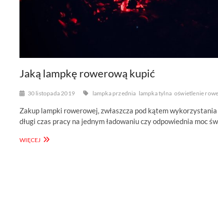
Jaką lampkę rowerową kupić
30 listopada 2019
lampka przednia
lampka tylna
oświetlenie row
Zakup lampki rowerowej, zwłaszcza pod kątem wykorzystania 
długi czas pracy na jednym ładowaniu czy odpowiednia moc ś
JAKĄ
WIĘCEJ
LAMPKĘ
ROWEROWĄ
KUPIĆ