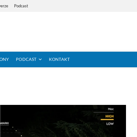
werze
Podcast
i Dystans Rowerem
 SIĘ KOLARSTWO DŁUGODYSTANSOWE
TONY
PODCAST
KONTAKT