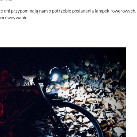
sze dni przypominają nam o potrzebie posiadania lampek rowerowych.
 porównywanie…