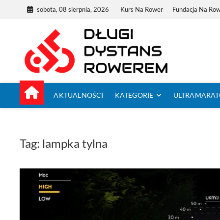
Skip
sobota, 08 sierpnia, 2026
Kurs Na Rower
Fundacja Na Ro
to
content
Dług
TUTAJ ZACZYNA
AKTUALNOŚCI
KATEGORIE
ULTRAMARA
Tag:
lampka tylna