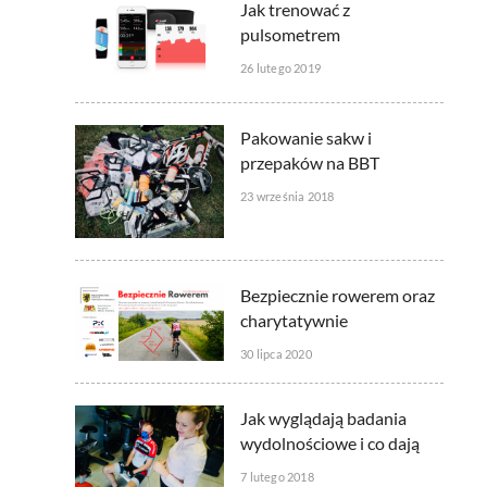
Jak trenować z
pulsometrem
26 lutego 2019
Pakowanie sakw i
przepaków na BBT
23 września 2018
Bezpiecznie rowerem oraz
charytatywnie
30 lipca 2020
Jak wyglądają badania
wydolnościowe i co dają
7 lutego 2018