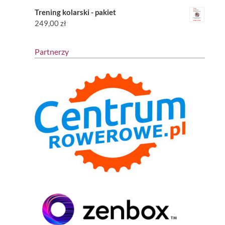
Trening kolarski - pakiet
249,00
zł
Partnerzy