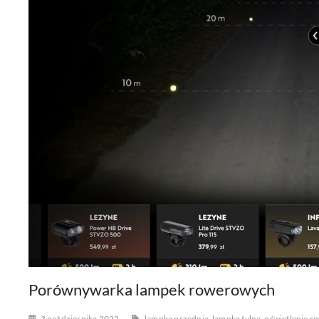
Porównywarka lampek rowerowych
3 października 2022
lampka przednia
lampka tylna
oświetlenie 