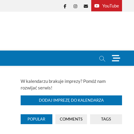
YouTube
Facebook
Instagram
E-
mail
M
e
n
u
B
W kalendarzu brakuje imprezy? Pomóż nam
u
rozwijać serwis!
t
t
DODAJ IMPREZĘ DO KALENDARZA
o
n
POPULAR
COMMENTS
TAGS