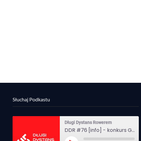
Słuchaj Podkastu
Długi Dystans Rowerem
DDR #76 [info] - konkurs Gravel Attack, Varmia Gravel, Bike Expo, Inspire India Ultra Race