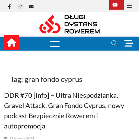
Skip
Facebook
Instagram
E-
to
content
mail
Długi
TUTAJ ZACZYNA SIĘ
KOLARSTWO
DŁUGODYSTANSOW
Dysta
M
e
Rower
n
u
B
u
Tag:
gran fondo cyprus
t
t
DDR #70 [info] – Ultra Niespodzianka,
o
n
Gravel Attack, Gran Fondo Cyprus, nowy
podcast Bezpiecznie Rowerem i
autopromocja
13 lutego 2023