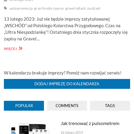
autopromocja
gran fondo cyprus
gravel attack
podcast
13 lutego 2023: Już nie będzie imprezy zatytułowanej
„WSCHÓD” od Polskiego Kolarstwa Przygodowego. Czas na
„Ultra Niespodziankę”! Ostatniego dnia stycznia rozpoczęły się
zapisy na Gravel…
DDR
WIĘCEJ
#70
[INFO]
–
ULTRA
W kalendarzu brakuje imprezy? Pomóż nam rozwijać serwis!
NIESPODZIANKA,
GRAVEL
DODAJ IMPREZĘ DO KALENDARZA
ATTACK,
GRAN
FONDO
CYPRUS,
POPULAR
COMMENTS
TAGS
NOWY
PODCAST
BEZPIECZNIE
Jak trenować z pulsometrem
ROWEREM
I
26 lutego 2019
AUTOPROMOCJA