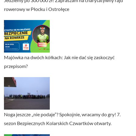
Jedziemy po 300 000 zł! Zapraszam na charytatywny rajd
rowerowy w Płocku i Ostrołęce
Majówka na dwóch kółkach: Jak nie dać się zaskoczyć
przepisom?
Noga jeszcze „nie podaje”? Spokojnie, wracamy do gry! 7.
sezon Bezpiecznych Kolarskich Czwartków otwarty.