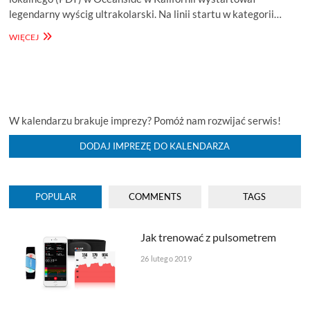
legendarny wyścig ultrakolarski. Na linii startu w kategorii…
RACE
WIĘCEJ
ACROSS
AMERICA
WYSTARTOWAŁ
–
RELACJA
LIVE
W kalendarzu brakuje imprezy? Pomóż nam rozwijać serwis!
DODAJ IMPREZĘ DO KALENDARZA
POPULAR
COMMENTS
TAGS
Jak trenować z pulsometrem
26 lutego 2019