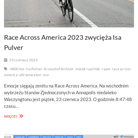
Race Across America 2023 zwycięża Isa
Pulver
23 czerwca 2023
4800 km
Isa Pulver
Krzysztof fechner
marek rupiński
raam
race across
america
ultramaraton
usa
Emocje sięgają zenitu na Race Across America. Na wschodnim
wybrzeżu Stanów Zjednoczonych w Annapolis niedaleko
Waszyngtonu jest piątek, 23 czerwca 2023. O godzinie 8:47:48
czasu…
RACE
WIĘCEJ
ACROSS
AMERICA
2023
ZWYCIĘŻA