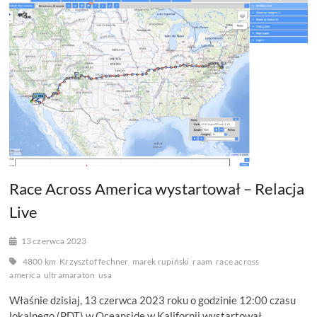
ISA
PULVER
Race Across America wystartował – Relacja
Live
13 czerwca 2023
4800 km
Krzysztof fechner
marek rupiński
raam
race across
america
ultramaraton
usa
Właśnie dzisiaj, 13 czerwca 2023 roku o godzinie 12:00 czasu
lokalnego (PDT) w Oceanside w Kalifornii wystartował