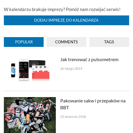
WIEDZIEĆ?
W kalendarzu brakuje imprezy? Pomóż nam rozwijać serwis!
DODAJ IMPREZĘ DO KALENDARZA
POPULAR
COMMENTS
TAGS
Jak trenować z pulsometrem
26 lutego 2019
Pakowanie sakw i przepaków na
BBT
23 września 2018