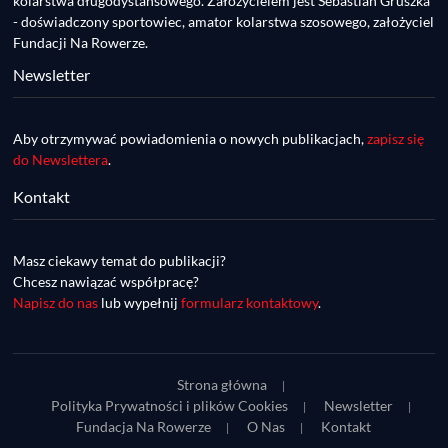
kolarstwa długodystansowego. Założycielem jest Sebastian Gruszka
Poland
- doświadczony sportowiec, amator kolarstwa szosowego, założyciel
Fundacji Na Rowerze.
Newsletter
Aby otrzymywać powiadomienia o nowych publikacjach,
zapisz się
do Newslettera
.
Kontakt
DDR #74 [info] - GranGuanche Gravel 
startuje w piątek! Wataha Ultra Race Wiosna 
Mar 27, 2023 • 7:29
- zaprasza Mateusz Szafraniec. Dwie 
Masz ciekawy temat do publikacji?
W piątek 18 marca o godzinie 22:00 rusza gravelowy ultramaraton po Wyspach Kanaryjskich – Granguanche. Zostało jeszcze około 20 pakietów startowych na Wataha Ultra Race…
samochwałki
Chcesz nawiązać współpracę?
Napisz do nas
lub wypełnij
formularz kontaktowy
.
Strona główna
Polityka Prywatności i plików Cookies
Newsletter
Fundacja Na Rowerze
O Nas
Kontakt