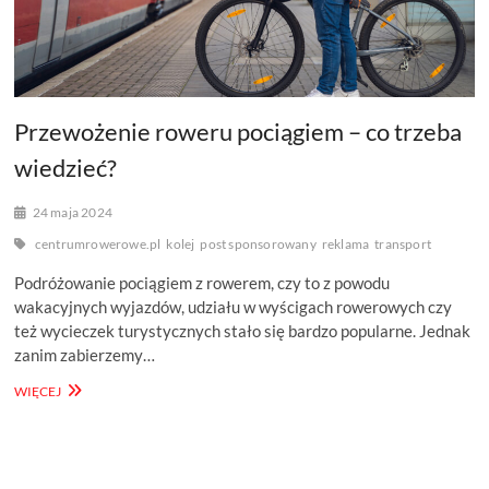
Przewożenie roweru pociągiem – co trzeba
wiedzieć?
24 maja 2024
centrumrowerowe.pl
kolej
post sponsorowany
reklama
transport
Podróżowanie pociągiem z rowerem, czy to z powodu
wakacyjnych wyjazdów, udziału w wyścigach rowerowych czy
też wycieczek turystycznych stało się bardzo popularne. Jednak
zanim zabierzemy…
PRZEWOŻENIE
WIĘCEJ
ROWERU
POCIĄGIEM
–
CO
TRZEBA