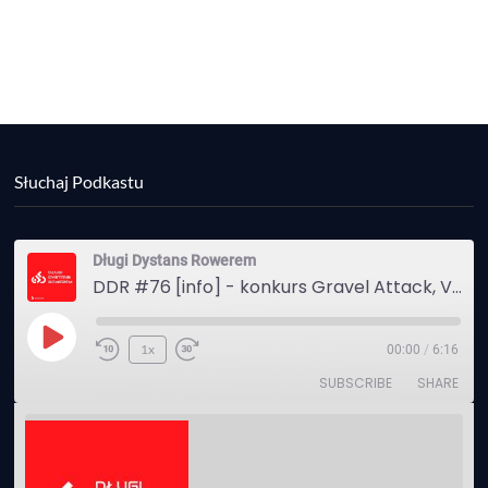
Słuchaj Podkastu
Długi Dystans Rowerem
DDR #76 [info] - konkurs Gravel Attack, Varmia Gravel, Bike Expo, Inspire India Ultra Race
Play
1x
00:00
/
6:16
Episode
SUBSCRIBE
SHARE