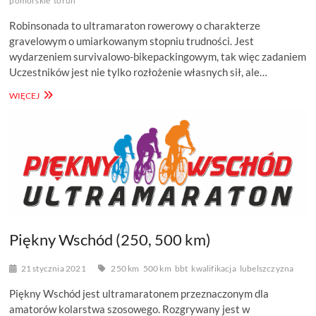
pomorskie
toruń
Robinsonada to ultramaraton rowerowy o charakterze
gravelowym o umiarkowanym stopniu trudności. Jest
wydarzeniem survivalowo-bikepackingowym, tak więc zadaniem
Uczestników jest nie tylko rozłożenie własnych sił, ale…
ROBINSONADA
WIĘCEJ
KUJAWSKO-
POMORSKA
Piękny Wschód (250, 500 km)
21 stycznia 2021
250 km
500 km
bbt
kwalifikacja
lubelszczyzna
Piękny Wschód jest ultramaratonem przeznaczonym dla
amatorów kolarstwa szosowego. Rozgrywany jest w