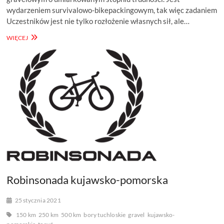
wydarzeniem survivalowo-bikepackingowym, tak więc zadaniem
Uczestników jest nie tylko rozłożenie własnych sił, ale…
ROBINSONADA
WIĘCEJ
MAZOWIECKA
Robinsonada kujawsko-pomorska
25 stycznia 2021
150 km
250 km
500 km
bory tuchloskie
gravel
kujawsko-