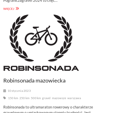
Pograniczagravel 2024 to chęć…
POGRANICZA
WIĘCEJ
GRAVEL
2024
Robinsonada mazowiecka
10 stycznia 2023
150 km
250 km
500 km
gravel
mazowsze
warszawa
Robinsonada to ultramaraton rowerowy o charakterze
gravelowym o umiarkowanym stopniu trudności. Jest