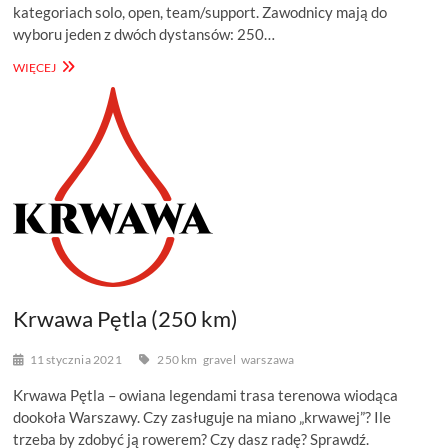
kategoriach solo, open, team/support. Zawodnicy mają do
wyboru jeden z dwóch dystansów: 250…
PIĘKNY
WIĘCEJ
WSCHÓD
(250,
500
KM)
Krwawa Pętla (250 km)
11 stycznia 2021
250 km
gravel
warszawa
Krwawa Pętla – owiana legendami trasa terenowa wiodąca
dookoła Warszawy. Czy zasługuje na miano „krwawej”? Ile
trzeba by zdobyć ją rowerem? Czy dasz radę? Sprawdź.