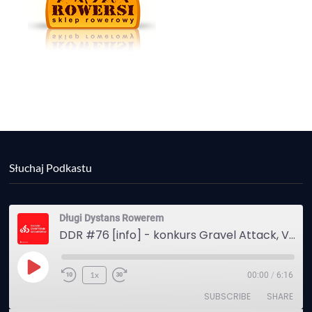
Słuchaj Podkastu
Długi Dystans Rowerem
DDR #76 [info] - konkurs Gravel Attack, Varmia Gravel, Bike Expo, Inspire India Ultra Race
Play
1x
00:00
/
6:16
Episode
SUBSCRIBE
SHARE