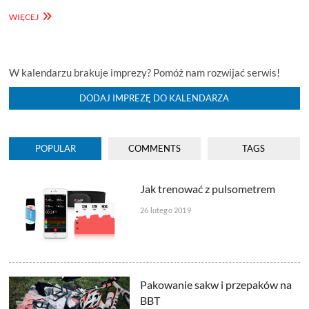
KRWAWA
WIĘCEJ
PĘTLA
(250
KM)
W kalendarzu brakuje imprezy? Pomóż nam rozwijać serwis!
DODAJ IMPREZĘ DO KALENDARZA
POPULAR
COMMENTS
TAGS
Jak trenować z pulsometrem
26 lutego 2019
Pakowanie sakw i przepaków na
BBT