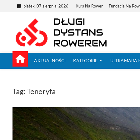
Skip
piątek, 07 sierpnia, 2026
Kurs Na Rower
Fundacja Na Row
to
content
Dług
TUTAJ ZACZYNA
AKTUALNOŚCI
KATEGORIE
ULTRAMARA
Tag:
Teneryfa