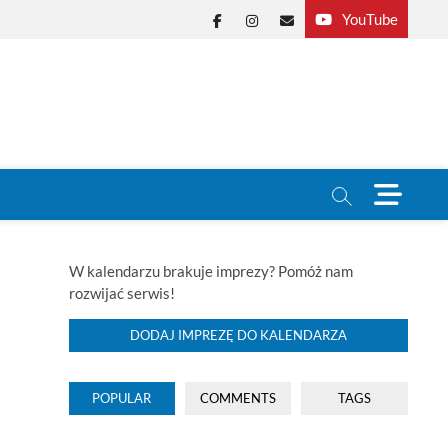
YouTube
Facebook
Instagram
E-
mail
M
e
n
u
B
W kalendarzu brakuje imprezy? Pomóż nam
u
rozwijać serwis!
t
t
DODAJ IMPREZĘ DO KALENDARZA
o
n
POPULAR
COMMENTS
TAGS