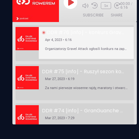
00:00
/
Play
1x
6:16
Episode
SUBSCRIBE
SHARE
DDR #76 [info] - konkurs Gravel Attack, Varmia Gravel, Bike Expo, Inspire India Ultra Race
Apr 4, 2023 • 6:16
Organizatorzy Gravel Attack ogłosili konkurs na zaprojektowanie koszulki. Varmia Gravel 2023 przypomina o możliwości podzielenia opłaty startowej na dwie raty 50/50 – na zero procent! …
DDR #75 [info] - Ruszył sezon kolarski! Pierwszy Brevet Race Through Poland, Otwarcie sezonu Rajdy Dla Frajdy, Ankieta Rowerowa, przygotowania do Race Around Poland
Mar 27, 2023 • 6:19
Za nami pierwsze wiosenne rajdy, maratony i otwarcia sezonu, choć w Gdańsku zima nie powiedziała jeszcze ostatniego słowa bo właśnie pada śnieg. Linki: ⁠http://watahaultrarace.pl/⁠⁠https://rajdydlafrajdy.pl/⁠https://brevety.pl/brevets⁠⁠https://racearoundpoland.pl/⁠⁠https://granguanche.com/audax/audaxgravel/⁠⁠Ankieta Rowerowa…
DDR #74 [info] - GranGuanche Gravel startuje w piątek! Wataha Ultra Race Wiosna - zaprasza Mateusz Szafraniec. Dwie samochwałki
Mar 27, 2023 • 7:29
W piątek 18 marca o godzinie 22:00 rusza gravelowy ultramaraton po Wyspach Kanaryjskich – Granguanche. Zostało jeszcze około 20 pakietów startowych na Wataha Ultra Race…