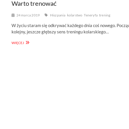
Warto trenować
24 marca 2019
Hiszpania
kolarstwo
Teneryfa
trening
W życiu staram się odkrywać każdego dnia coś nowego. Począ
kolejny, jeszcze głębszy sens treningu kolarskiego…
WARTO
WIĘCEJ
TRENOWAĆ