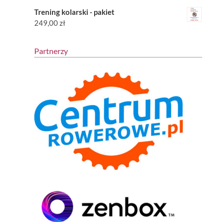
Trening kolarski - pakiet
249,00
zł
Partnerzy