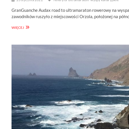
GranGuanche Audax road to ultramaraton rowerowy na wyspach
zawodników ruszyło z miejscowości Orzola, położonej na pół
GRANGUANCHE
WIĘCEJ
AUDAX
ROAD
ROZPOCZĘTY.
KIBICUJ
ONLINE