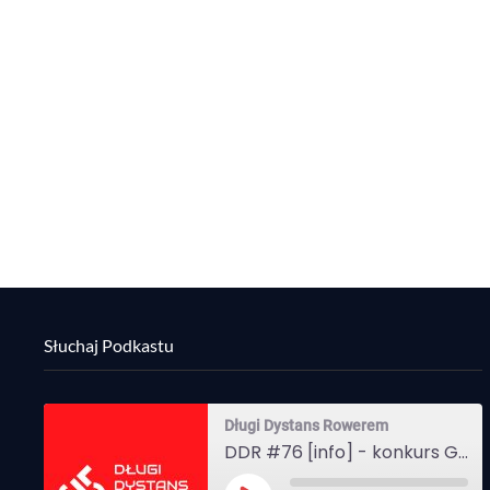
Słuchaj Podkastu
Długi Dystans Rowerem
DDR #76 [info] - konkurs Gravel Attack, Varmia Gravel, Bike Expo, Inspire India Ultra Race