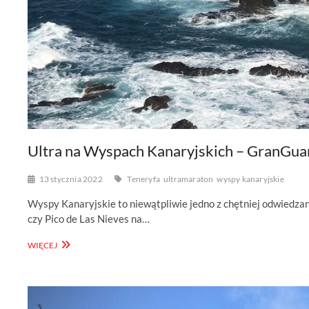
Ultra na Wyspach Kanaryjskich – GranGu
13 stycznia 2022
Teneryfa
ultramaraton
wyspy kanaryjskie
Wyspy Kanaryjskie to niewątpliwie jedno z chętniej odwiedzany
czy Pico de Las Nieves na…
ULTRA
WIĘCEJ
NA
WYSPACH
KANARYJSKICH
–
GRANGUANCHE