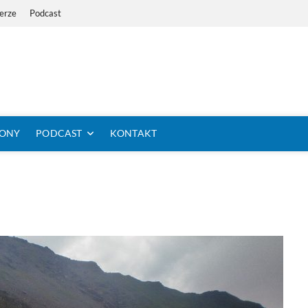
erze
Podcast
i Dystans Rowerem
 SIĘ KOLARSTWO DŁUGODYSTANSOWE
TONY
PODCAST
KONTAKT