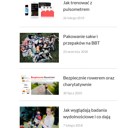
Jak trenować z
pulsometrem
26 lutego 2019
Pakowanie sakw i
przepaków na BBT
23 września 2018
Bezpiecznie rowerem oraz
charytatywnie
30 lipca 2020
Jak wyglądają badania
wydolnościowe i co dają
7 lutego 2018