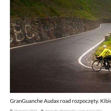
GranGuanche Audax road rozpoczęty. Kibic
23 stycznia 2022
Teneryfa
ultramaraton
wyspy kanaryjskie