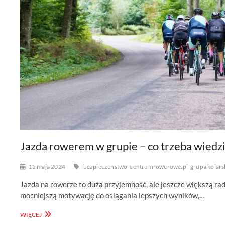
Jazda rowerem w grupie – co trzeba wiedz
15 maja 2024
bezpieczeństwo
centrumrowerowe.pl
grupa kolars
Jazda na rowerze to duża przyjemność, ale jeszcze większą rad
mocniejszą motywację do osiągania lepszych wyników,…
JAZDA
WIĘCEJ
ROWEREM