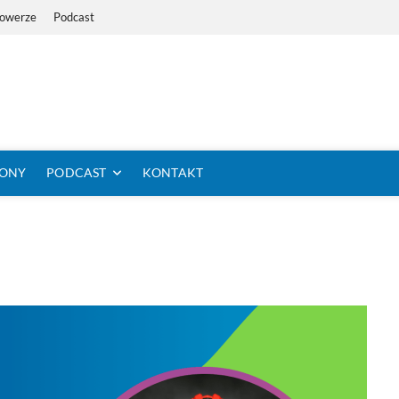
Rowerze
Podcast
i Dystans Rowerem
 SIĘ KOLARSTWO DŁUGODYSTANSOWE
TONY
PODCAST
KONTAKT