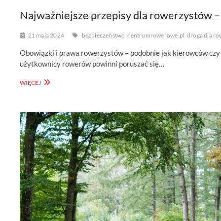
Najważniejsze przepisy dla rowerzystów –
21 maja 2024
bezpieczeństwo
centrumrowerowe.pl
droga dla r
Obowiązki i prawa rowerzystów – podobnie jak kierowców cz
użytkownicy rowerów powinni poruszać się…
NAJWAŻNIEJSZE
WIĘCEJ
PRZEPISY
DLA
ROWERZYSTÓW
–
O
TYM
MUSISZ
PAMIĘTAĆ