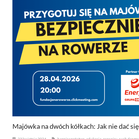
Majówka na dwóch kółkach: Jak nie dać si
23 kwietnia 2026
bezpieczeństwo
edukacja
przepisy
ruch drogo