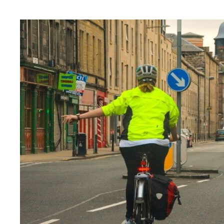
W
GRUPIE
–
CO
TRZEBA
WIEDZIEĆ?