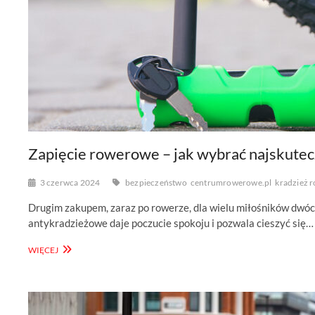
Zapięcie rowerowe – jak wybrać najskutec
3 czerwca 2024
bezpieczeństwo
centrumrowerowe.pl
kradzież 
Drugim zakupem, zaraz po rowerze, dla wielu miłośników dwóc
antykradzieżowe daje poczucie spokoju i pozwala cieszyć się…
ZAPIĘCIE
WIĘCEJ
ROWEROWE
–
JAK
WYBRAĆ
NAJSKUTECZNIEJSZE?