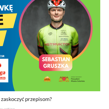
ę zaskoczyć przepisom?
wy
webinar