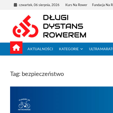
Skip
czwartek, 06 sierpnia, 2026
Kurs Na Rower
Fundacja Na 
to
content
Dług
TUTAJ ZACZYNA
AKTUALNOŚCI
KATEGORIE
ULTRAMARA
Tag:
bezpieczeństwo