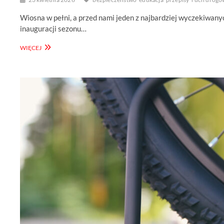
Wiosna w pełni, a przed nami jeden z najbardziej wyczekiwan
inauguracji sezonu…
MAJÓWKA
WIĘCEJ
NA
DWÓCH
KÓŁKACH:
JAK
NIE
DAĆ
SIĘ
ZASKOCZYĆ
PRZEPISOM?