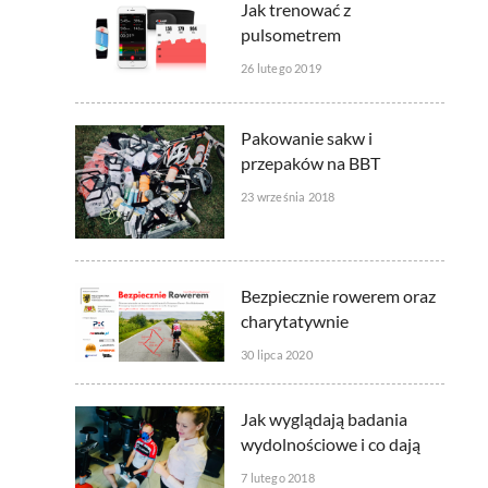
Jak trenować z
pulsometrem
26 lutego 2019
Pakowanie sakw i
przepaków na BBT
23 września 2018
Bezpiecznie rowerem oraz
charytatywnie
30 lipca 2020
Jak wyglądają badania
wydolnościowe i co dają
7 lutego 2018