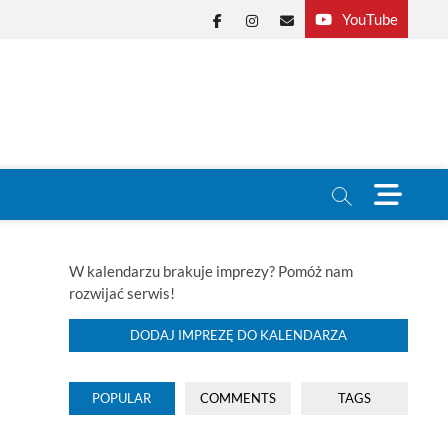
YouTube
Facebook
Instagram
E-
mail
M
e
n
u
B
W kalendarzu brakuje imprezy? Pomóż nam
u
rozwijać serwis!
t
t
DODAJ IMPREZĘ DO KALENDARZA
o
n
POPULAR
COMMENTS
TAGS