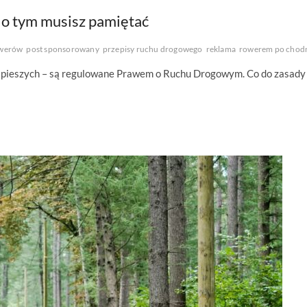
 o tym musisz pamiętać
owerów
post sponsorowany
przepisy ruchu drogowego
reklama
rowerem po chod
y pieszych – są regulowane Prawem o Ruchu Drogowym. Co do zasady