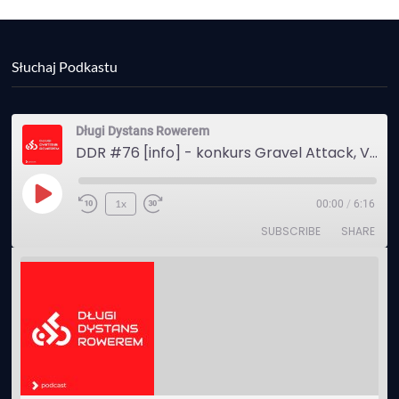
Słuchaj Podkastu
Długi Dystans Rowerem
DDR #76 [info] - konkurs Gravel Attack, Varmia Gravel, Bike Expo, Inspire India Ultra Race
Play
1x
00:00
/
6:16
Episode
SUBSCRIBE
SHARE