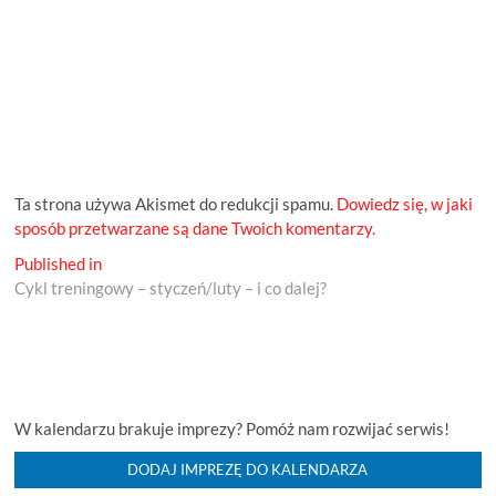
Ta strona używa Akismet do redukcji spamu.
Dowiedz się, w jaki
sposób przetwarzane są dane Twoich komentarzy.
Nawigacja
Published in
Cykl treningowy – styczeń/luty – i co dalej?
wpisu
W kalendarzu brakuje imprezy? Pomóż nam rozwijać serwis!
DODAJ IMPREZĘ DO KALENDARZA