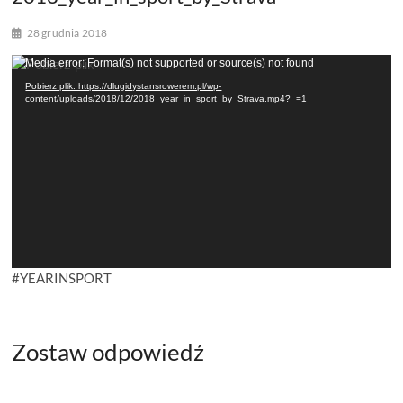
28 grudnia 2018
Odtwarzacz
Media error: Format(s) not supported or source(s) not found
video
Pobierz plik: https://dlugidystansrowerem.pl/wp-
content/uploads/2018/12/2018_year_in_sport_by_Strava.mp4?_=1
#YEARINSPORT
Zostaw odpowiedź