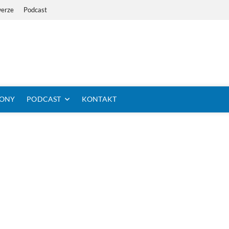
werze
Podcast
i Dystans Rowerem
 SIĘ KOLARSTWO DŁUGODYSTANSOWE
TONY
PODCAST
KONTAKT