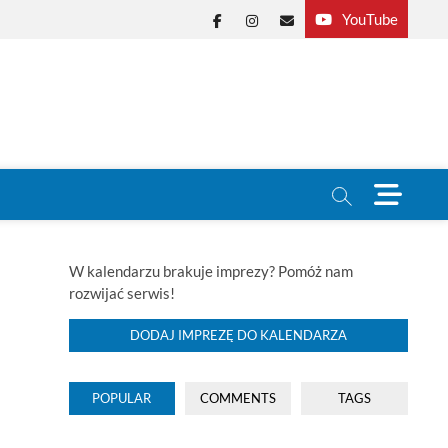
YouTube
Facebook
Instagram
E-
mail
M
e
n
u
B
W kalendarzu brakuje imprezy? Pomóż nam
u
rozwijać serwis!
t
t
DODAJ IMPREZĘ DO KALENDARZA
o
n
POPULAR
COMMENTS
TAGS