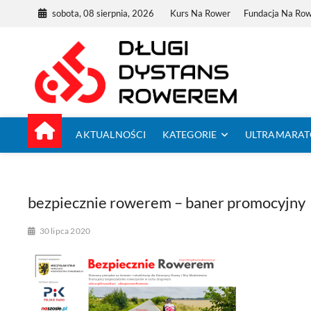
Skip
sobota, 08 sierpnia, 2026
Kurs Na Rower
Fundacja Na Ro
to
content
Dług
TUTAJ ZACZYNA
AKTUALNOŚCI
KATEGORIE
ULTRAMARA
bezpiecznie rowerem – baner promocyjny
30 lipca 2020