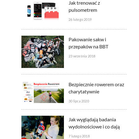
Jak trenować z
pulsometrem
26 lutego 2019
Pakowanie sakw i
przepaków na BBT
23 września 2018
Bezpiecznie rowerem oraz
charytatywnie
30 lipca 2020
Jak wyglądają badania
wydolnościowe i co dają
7 lutego 2018