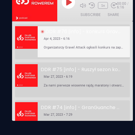
00:00
/
Play
1x
6:16
Episode
SUBSCRIBE
SHARE
DDR #76 [info] - konkurs Gravel Attack, Varmia Gravel, Bike Expo, Inspire India Ultra Race
Apr 4, 2023 • 6:16
Organizatorzy Gravel Attack ogłosili konkurs na zaprojektowanie koszulki. Varmia Gravel 2023 przypomina o możliwości podzielenia opłaty startowej na dwie raty 50/50 – na zero procent! …
DDR #75 [info] - Ruszył sezon kolarski! Pierwszy Brevet Race Through Poland, Otwarcie sezonu Rajdy Dla Frajdy, Ankieta Rowerowa, przygotowania do Race Around Poland
Mar 27, 2023 • 6:19
Za nami pierwsze wiosenne rajdy, maratony i otwarcia sezonu, choć w Gdańsku zima nie powiedziała jeszcze ostatniego słowa bo właśnie pada śnieg. Linki: ⁠http://watahaultrarace.pl/⁠⁠https://rajdydlafrajdy.pl/⁠https://brevety.pl/brevets⁠⁠https://racearoundpoland.pl/⁠⁠https://granguanche.com/audax/audaxgravel/⁠⁠Ankieta Rowerowa…
DDR #74 [info] - GranGuanche Gravel startuje w piątek! Wataha Ultra Race Wiosna - zaprasza Mateusz Szafraniec. Dwie samochwałki
Mar 27, 2023 • 7:29
W piątek 18 marca o godzinie 22:00 rusza gravelowy ultramaraton po Wyspach Kanaryjskich – Granguanche. Zostało jeszcze około 20 pakietów startowych na Wataha Ultra Race…