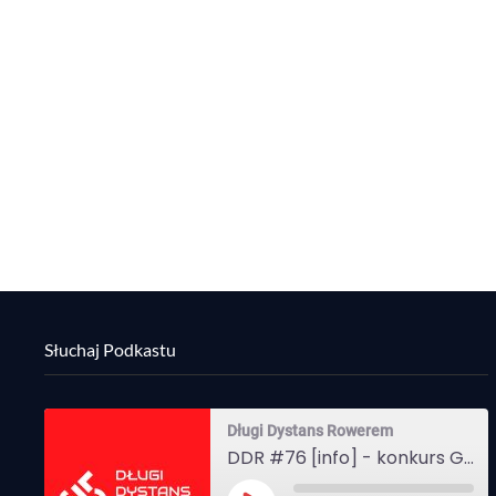
Słuchaj Podkastu
Długi Dystans Rowerem
DDR #76 [info] - konkurs Gravel Attack, Varmia Gravel, Bike Expo, Inspire India Ultra Race