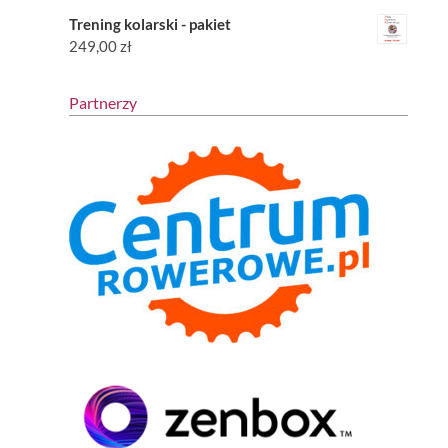
Trening kolarski - pakiet
249,00
zł
Partnerzy