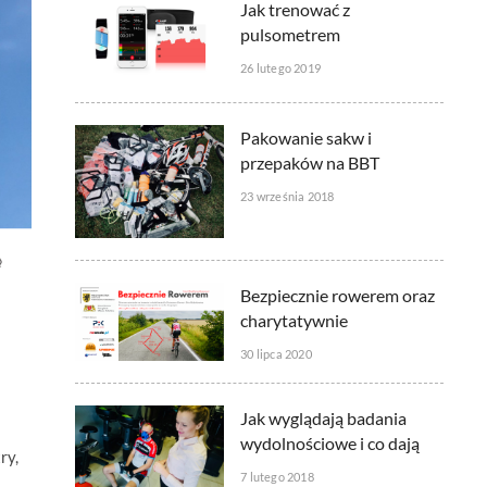
Jak trenować z
pulsometrem
26 lutego 2019
Pakowanie sakw i
przepaków na BBT
23 września 2018
Bezpiecznie rowerem oraz
charytatywnie
30 lipca 2020
Jak wyglądają badania
wydolnościowe i co dają
ry,
7 lutego 2018