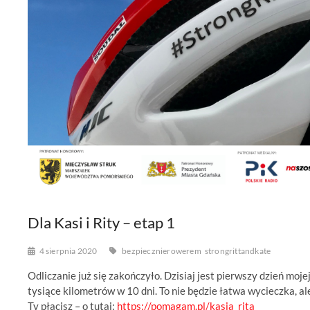
Dla Kasi i Rity – etap 1
4 sierpnia 2020
bezpiecznierowerem
strongrittandkate
Odliczanie już się zakończyło. Dzisiaj jest pierwszy dzień mo
tysiące kilometrów w 10 dni. To nie będzie łatwa wycieczka, ale
Ty płacisz – o tutaj:
https://pomagam.pl/kasia_rita