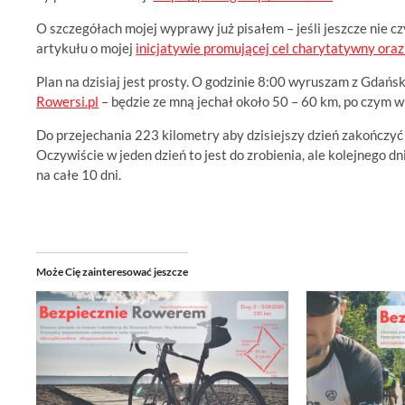
O szczegółach mojej wyprawy już pisałem – jeśli jeszcze nie c
artykułu o mojej
inicjatywie promującej cel charytatywny or
Plan na dzisiaj jest prosty. O godzinie 8:00 wyruszam z Gdańs
Rowersi.pl
– będzie ze mną jechał około 50 – 60 km, po czym
Do przejechania 223 kilometry aby dzisiejszy dzień zakończyć
Oczywiście w jeden dzień to jest do zrobienia, ale kolejnego d
na całe 10 dni.
Może Cię zainteresować jeszcze