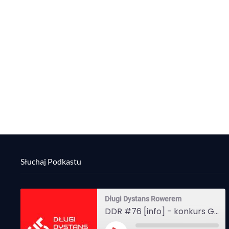
Słuchaj Podkastu
Długi Dystans Rowerem
DDR #76 [info] - konkurs Gravel Attack, Varmia Gravel, Bike Expo, Inspire India Ultra Race