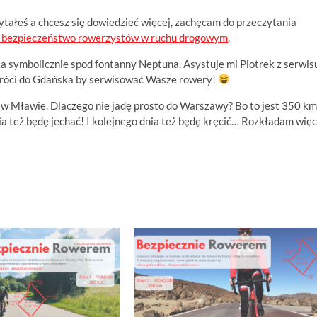
zytałeś a chcesz się dowiedzieć więcej, zachęcam do przeczytania
az bezpieczeństwo rowerzystów w ruchu drogowym
.
ka symbolicznie spod fontanny Neptuna. Asystuje mi Piotrek z serwis
 wróci do Gdańska by serwisować Wasze rowery!
 w Mławie. Dlaczego nie jadę prosto do Warszawy? Bo to jest 350 km
nia też będę jechać! I kolejnego dnia też będę kręcić… Rozkładam więc