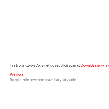
Ta strona używa Akismet do redukcji spamu.
Dowiedz się, w ja
Previous
Nawigacja
Previous
post:
Bezpiecznie rowerem oraz charytatywnie
wpisu