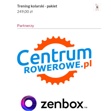
Trening kolarski - pakiet
249,00
zł
Partnerzy