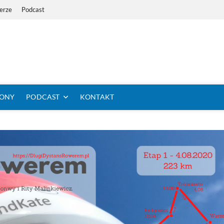
erze
Podcast
i Dystans Rowerem
 SIĘ KOLARSTWO DŁUGODYSTANSOWE
TONY
PODCAST
KONTAKT