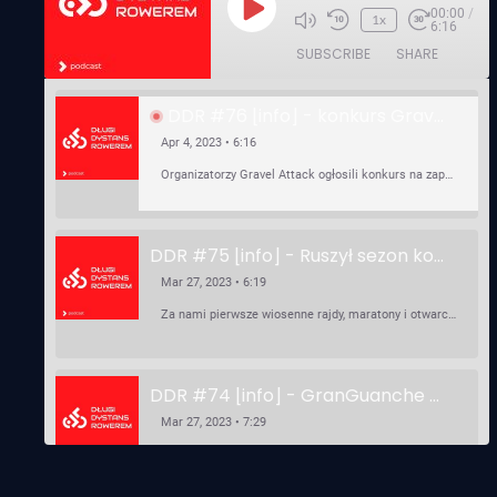
00:00
/
Play
1x
6:16
Episode
SUBSCRIBE
SHARE
DDR #76 [info] - konkurs Gravel Attack, Varmia Gravel, Bike Expo, Inspire India Ultra Race
Apr 4, 2023 • 6:16
Organizatorzy Gravel Attack ogłosili konkurs na zaprojektowanie koszulki. Varmia Gravel 2023 przypomina o możliwości podzielenia opłaty startowej na dwie raty 50/50 – na zero procent! …
DDR #75 [info] - Ruszył sezon kolarski! Pierwszy Brevet Race Through Poland, Otwarcie sezonu Rajdy Dla Frajdy, Ankieta Rowerowa, przygotowania do Race Around Poland
Mar 27, 2023 • 6:19
Za nami pierwsze wiosenne rajdy, maratony i otwarcia sezonu, choć w Gdańsku zima nie powiedziała jeszcze ostatniego słowa bo właśnie pada śnieg. Linki: ⁠http://watahaultrarace.pl/⁠⁠https://rajdydlafrajdy.pl/⁠https://brevety.pl/brevets⁠⁠https://racearoundpoland.pl/⁠⁠https://granguanche.com/audax/audaxgravel/⁠⁠Ankieta Rowerowa…
DDR #74 [info] - GranGuanche Gravel startuje w piątek! Wataha Ultra Race Wiosna - zaprasza Mateusz Szafraniec. Dwie samochwałki
Mar 27, 2023 • 7:29
W piątek 18 marca o godzinie 22:00 rusza gravelowy ultramaraton po Wyspach Kanaryjskich – Granguanche. Zostało jeszcze około 20 pakietów startowych na Wataha Ultra Race…