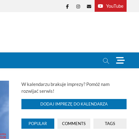
YouTube
Facebook
Instagram
E-
mail
M
e
n
u
B
W kalendarzu brakuje imprezy? Pomóż nam
u
rozwijać serwis!
t
t
DODAJ IMPREZĘ DO KALENDARZA
o
n
POPULAR
COMMENTS
TAGS