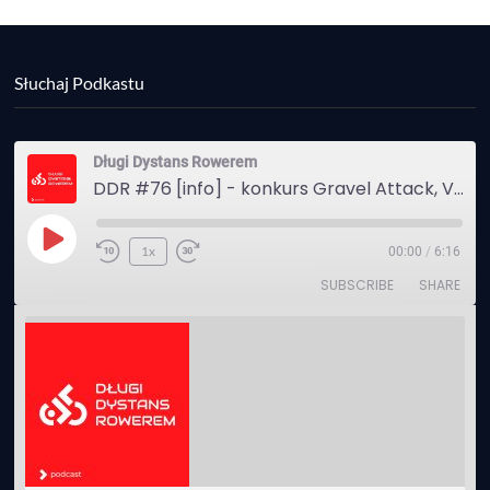
Słuchaj Podkastu
Długi Dystans Rowerem
DDR #76 [info] - konkurs Gravel Attack, Varmia Gravel, Bike Expo, Inspire India Ultra Race
Play
1x
00:00
/
6:16
Episode
SUBSCRIBE
SHARE