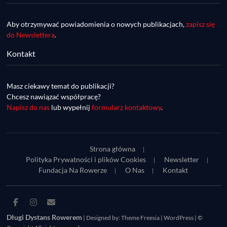
Aby otrzymywać powiadomienia o nowych publikacjach,
zapisz się
do Newslettera
.
Kontakt
DDR #74 [info] - GranGuanche Gravel 
startuje w piątek! Wataha Ultra Race Wiosna 
Mar 27, 2023 • 7:29
- zaprasza Mateusz Szafraniec. Dwie 
Masz ciekawy temat do publikacji?
W piątek 18 marca o godzinie 22:00 rusza gravelowy ultramaraton po Wyspach Kanaryjskich – Granguanche. Zostało jeszcze około 20 pakietów startowych na Wataha Ultra Race…
samochwałki
Chcesz nawiązać współpracę?
Napisz do nas
lub wypełnij
formularz kontaktowy
.
Strona główna
Polityka Prywatności i plików Cookies
Newsletter
Fundacja Na Rowerze
O Nas
Kontakt
DDR #73 [info] - UltraCup: nie będzie imprezy 
Facebook
Instagram
E-
Piękny Wschód, będzie Maraton Elbląski a 
Mar 27, 2023 • 7:29
mail
Długi Dystans Rowerem
| Designed by:
Theme Freesia
|
WordPress
| ©
zaczniemy Etapówką na Kaszubach!
Udział w Maratonie Elbląskim zapewni uczestnikom do 70 punktów w klasyfikacji generalnej w ramach UltraCup. Wczoraj organizatorzy UltraCup ogłosili, że z przyczyn od nich niezależnych…