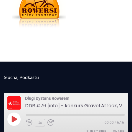
Słuchaj Podkastu
Długi Dystans Rowerem
DDR #76 [info] - konkurs Gravel Attack, Varmia Gravel, Bike Expo, Inspire India Ultra Race
Play
1x
00:00
/
6:16
Episode
SUBSCRIBE
SHARE