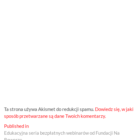
Ta strona używa Akismet do redukcji spamu.
Dowiedz się, w jaki
sposób przetwarzane są dane Twoich komentarzy.
Nawigacja
Published in
Edukacyjna seria bezpłatnych webinarów od Fundacji Na
wpisu
Rowerze