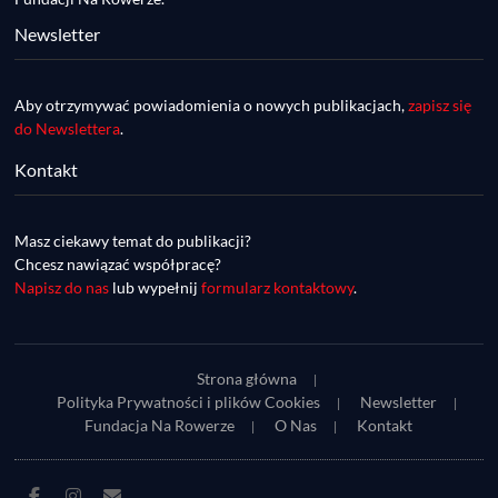
Newsletter
Aby otrzymywać powiadomienia o nowych publikacjach,
zapisz się
do Newslettera
.
Kontakt
DDR #74 [info] - GranGuanche Gravel 
startuje w piątek! Wataha Ultra Race Wiosna 
Mar 27, 2023 • 7:29
- zaprasza Mateusz Szafraniec. Dwie 
Masz ciekawy temat do publikacji?
W piątek 18 marca o godzinie 22:00 rusza gravelowy ultramaraton po Wyspach Kanaryjskich – Granguanche. Zostało jeszcze około 20 pakietów startowych na Wataha Ultra Race…
samochwałki
Chcesz nawiązać współpracę?
Napisz do nas
lub wypełnij
formularz kontaktowy
.
Strona główna
Polityka Prywatności i plików Cookies
Newsletter
Fundacja Na Rowerze
O Nas
Kontakt
DDR #73 [info] - UltraCup: nie będzie imprezy 
Facebook
Instagram
E-