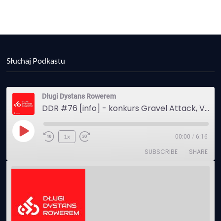
Słuchaj Podkastu
Długi Dystans Rowerem
DDR #76 [info] - konkurs Gravel Attack, Varmia Gravel, Bike Expo, Inspire India Ultra Race
Play
1x
00:00
/
6:16
Episode
SUBSCRIBE
SHARE