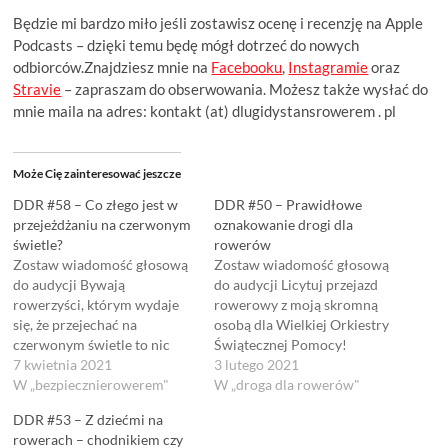
Będzie mi bardzo miło jeśli zostawisz ocenę i recenzję na Apple
Podcasts – dzięki temu będę mógł dotrzeć do nowych
odbiorców.Znajdziesz mnie na
Facebooku
,
Instagramie
oraz
Stravie
– zapraszam do obserwowania. Możesz także wysłać do
mnie maila na adres: kontakt (at) dlugidystansrowerem . pl
Może Cię zainteresować jeszcze
DDR #58 – Co złego jest w
DDR #50 – Prawidłowe
przejeżdżaniu na czerwonym
oznakowanie drogi dla
świetle?
rowerów
Zostaw wiadomość głosową
Zostaw wiadomość głosową
do audycji Bywają
do audycji Licytuj przejazd
rowerzyści, którym wydaje
rowerowy z moją skromną
się, że przejechać na
osobą dla Wielkiej Orkiestry
czerwonym świetle to nic
Świątecznej Pomocy!
złego. Szczególnie po
7 kwietnia 2021
Szczegóły:
3 lutego 2021
upewnieniu się, że nikomu
W „bezpiecznierowerem"
https://rzeczyodserca.pl/qns
W „droga dla rowerów"
nie utrudnią swoim
oyt Często zdarza się, że
DDR #53 – Z dziećmi na
manewrem jazdy i nie
kierowcy trąbią na
rowerach – chodnikiem czy
władują się pod samochód.
rowerzystów gdyż jadą ulicą