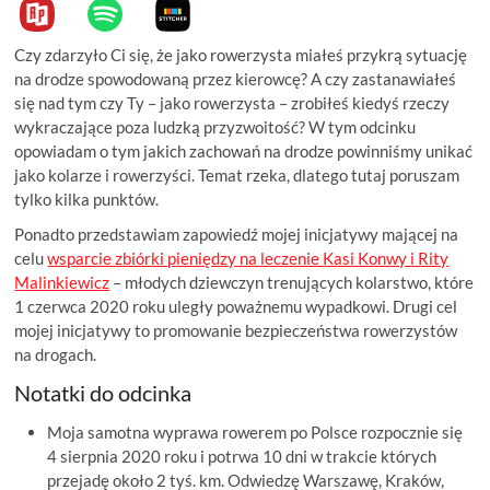
Czy zdarzyło Ci się, że jako rowerzysta miałeś przykrą sytuację
na drodze spowodowaną przez kierowcę? A czy zastanawiałeś
się nad tym czy Ty – jako rowerzysta – zrobiłeś kiedyś rzeczy
wykraczające poza ludzką przyzwoitość? W tym odcinku
opowiadam o tym jakich zachowań na drodze powinniśmy unikać
jako kolarze i rowerzyści. Temat rzeka, dlatego tutaj poruszam
tylko kilka punktów.
Ponadto przedstawiam zapowiedź mojej inicjatywy mającej na
celu
wsparcie zbiórki pieniędzy na leczenie Kasi Konwy i Rity
Malinkiewicz
– młodych dziewczyn trenujących kolarstwo, które
1 czerwca 2020 roku uległy poważnemu wypadkowi. Drugi cel
mojej inicjatywy to promowanie bezpieczeństwa rowerzystów
na drogach.
Notatki do odcinka
Moja samotna wyprawa rowerem po Polsce rozpocznie się
4 sierpnia 2020 roku i potrwa 10 dni w trakcie których
przejadę około 2 tyś. km. Odwiedzę Warszawę, Kraków,