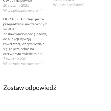
Czy aby na pewno?
czy Ty - jako rowerzysta -
W „bezpieczeństwo"
20 stycznia 2021
zrobiłeś kiedyś rzeczy
W „bezpiecznierowerem"
wykraczające poza ludzką
DDR #58 – Co złego jest w
przyzwoitość? W tym
przejeżdżaniu na czerwonym
odcinku opowiadam o tym
świetle?
jakich zachowań na drodze
Zostaw wiadomość głosową
powinniśmy unikać jako
do audycji Bywają
kolarze i rowerzyści.…
rowerzyści, którym wydaje
się, że przejechać na
czerwonym świetle to nic
złego. Szczególnie po
7 kwietnia 2021
upewnieniu się, że nikomu
W „bezpiecznierowerem"
nie utrudnią swoim
manewrem jazdy i nie
władują się pod samochód.
Nie zamierzam nikogo
Zostaw odpowiedź
rozliczać z tego faktu, chcę
jedynie zwrócić uwagę na to,
jak wpływa…