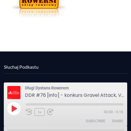
Słuchaj Podkastu
Długi Dystans Rowerem
DDR #76 [info] - konkurs Gravel Attack, Varmia Gravel, Bike Expo, Inspire India Ultra Race
Play
1x
00:00
/
6:16
Episode
SUBSCRIBE
SHARE