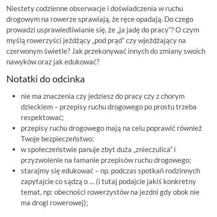
Niestety codzienne obserwacje i doświadczenia w ruchu
drogowym na rowerze sprawiają, że ręce opadają. Do czego
prowadzi usprawiedliwianie się, że „ja jadę do pracy”? O czym
myślą rowerzyści jeżdżący „pod prąd” czy wjeżdżający na
czerwonym świetle? Jak przekonywać innych do zmiany swoich
nawyków oraz jak edukować?
Notatki do odcinka
nie ma znaczenia czy jedziesz do pracy czy z chorym
dzieckiem – przepisy ruchu drogowego po prostu trzeba
respektować;
przepisy ruchu drogowego mają na celu poprawić również
Twoje bezpieczeństwo;
w społeczeństwie panuje zbyt duża „znieczulica” i
przyzwolenie na łamanie przepisów ruchu drogowego;
starajmy się edukować – np. podczas spotkań rodzinnych
zapytajcie co sądzą o … (i tutaj podajcie jakiś konkretny
temat, np: obecności rowerzystów na jezdni gdy obok nie
ma drogi rowerowej);