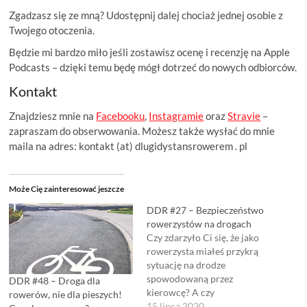
Zgadzasz się ze mną? Udostępnij dalej chociaż jednej osobie z
Twojego otoczenia.
Będzie mi bardzo miło jeśli zostawisz ocenę i recenzję na Apple
Podcasts – dzięki temu będę mógł dotrzeć do nowych odbiorców.
Kontakt
Znajdziesz mnie na
Facebooku
,
Instagramie
oraz
Stravie
–
zapraszam do obserwowania. Możesz także wysłać do mnie
maila na adres: kontakt (at) dlugidystansrowerem . pl
Może Cię zainteresować jeszcze
DDR #27 – Bezpieczeństwo
rowerzystów na drogach
Czy zdarzyło Ci się, że jako
rowerzysta miałeś przykrą
sytuację na drodze
spowodowaną przez
DDR #48 – Droga dla
kierowcę? A czy
rowerów, nie dla pieszych!
zastanawiałeś się nad tym
15 lipca 2020