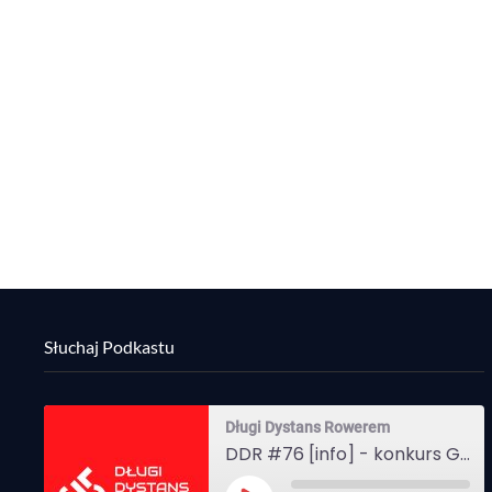
Słuchaj Podkastu
Długi Dystans Rowerem
DDR #76 [info] - konkurs Gravel Attack, Varmia Gravel, Bike Expo, Inspire India Ultra Race