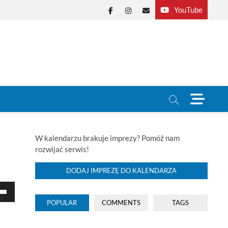
YouTube
Facebook
Instagram
E-
mail
M
e
n
u
B
W kalendarzu brakuje imprezy? Pomóż nam
u
rozwijać serwis!
t
t
DODAJ IMPREZĘ DO KALENDARZA
o
aj
n
łek
POPULAR
COMMENTS
TAGS