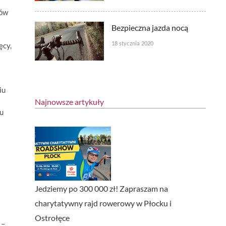
ków
Bezpieczna jazda nocą
18 stycznia 2020
ęcy,
iu
Najnowsze artykuły
ku
Jedziemy po 300 000 zł! Zapraszam na
charytatywny rajd rowerowy w Płocku i
Ostrołęce
 –