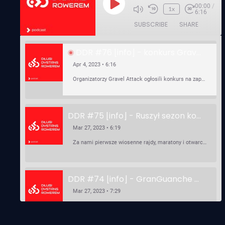
00:00
/
Play
1x
6:16
Episode
SUBSCRIBE
SHARE
DDR #76 [info] - konkurs Gravel Attack, Varmia Gravel, Bike Expo, Inspire India Ultra Race
Apr 4, 2023 • 6:16
Organizatorzy Gravel Attack ogłosili konkurs na zaprojektowanie koszulki. Varmia Gravel 2023 przypomina o możliwości podzielenia opłaty startowej na dwie raty 50/50 – na zero procent! …
DDR #75 [info] - Ruszył sezon kolarski! Pierwszy Brevet Race Through Poland, Otwarcie sezonu Rajdy Dla Frajdy, Ankieta Rowerowa, przygotowania do Race Around Poland
Mar 27, 2023 • 6:19
Za nami pierwsze wiosenne rajdy, maratony i otwarcia sezonu, choć w Gdańsku zima nie powiedziała jeszcze ostatniego słowa bo właśnie pada śnieg. Linki: ⁠http://watahaultrarace.pl/⁠⁠https://rajdydlafrajdy.pl/⁠https://brevety.pl/brevets⁠⁠https://racearoundpoland.pl/⁠⁠https://granguanche.com/audax/audaxgravel/⁠⁠Ankieta Rowerowa…
DDR #74 [info] - GranGuanche Gravel startuje w piątek! Wataha Ultra Race Wiosna - zaprasza Mateusz Szafraniec. Dwie samochwałki
Mar 27, 2023 • 7:29
W piątek 18 marca o godzinie 22:00 rusza gravelowy ultramaraton po Wyspach Kanaryjskich – Granguanche. Zostało jeszcze około 20 pakietów startowych na Wataha Ultra Race…