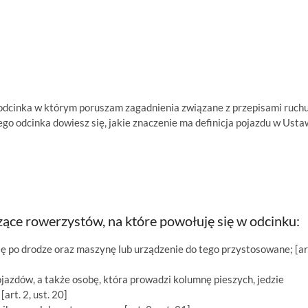
oraz
do
dołu
aby
zwię
lub
zmnie
dcinka w którym poruszam zagadnienia związane z przepisami ruch
głośn
go odcinka dowiesz się, jakie znaczenie ma definicja pojazdu w Usta
ce rowerzystów, na które powołuję się w odcinku:
ę po drodze oraz maszynę lub urządzenie do tego przystosowane; [art
jazdów, a także osobę, która prowadzi kolumnę pieszych, jedzie
art. 2, ust. 20]