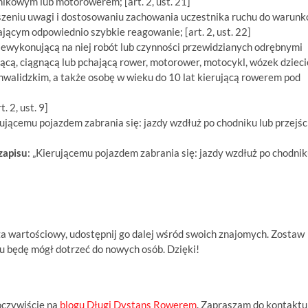
ikowym lub motorowerem; [art. 2, ust. 21]
szeniu uwagi i dostosowaniu zachowania uczestnika ruchu do warun
iającym odpowiednio szybkie reagowanie; [art. 2, ust. 22]
niewykonującą na niej robót lub czynności przewidzianych odrębnymi
cą, ciągnącą lub pchającą rower, motorower, motocykl, wózek dzieci
inwalidzkim, a także osobę w wieku do 10 lat kierującą rowerem pod
. 2, ust. 9]
rującemu pojazdem zabrania się: jazdy wzdłuż po chodniku lub przejśc
zapisu
: „Kierującemu pojazdem zabrania się: jazdy wzdłuż po chodni
 za wartościowy, udostępnij go dalej wśród swoich znajomych. Zostaw
emu będę mógł dotrzeć do nowych osób. Dzięki!
 oczywiście na
blogu Długi Dystans Rowerem
. Zapraszam do kontaktu