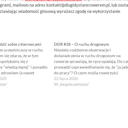
agram), mailowo na adres
kontakt@dlugidystansrowerem.pl
, lub zost
stawiając wiadomość głosową wyrażasz zgodę na wykorzystanie
dzić sobie z kierowcami
DDR #28 – O ruchu drogowym
ze uczestniczysz w ruchu
Niestety codzienne obserwacje i
 się zdarza, że w tym
doświadczenia w ruchu drogowym na
spotykamy się z
rowerze sprawiają, że ręce opadają. Do c
y "wiedzą lepiej" i ponadto
prowadzi usprawiedliwianie się, że "ja jad
m zdrowiem (a nawet
do pracy"? O czym myślą rowerzyści
jakiś sposób na radzenie
2020
jeżdżący "pod prąd" czy wjeżdżający na
22 lipca 2020
iefrasobliwymi kierowcami?
odze"
czerwonym świetle? Jak przekonywać inn
W „bezpieczeństwo"
głaszać na Policję
do zmiany swoich nawyków oraz jak
edukować? Notatki do odcinka nie…