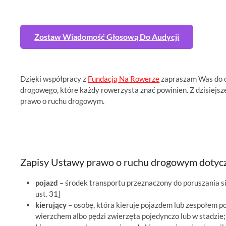
Zostaw Wiadomość Głosową Do Audycji
Dzięki współpracy z
Fundacją Na Rowerze
zapraszam Was do o
drogowego, które każdy rowerzysta znać powinien. Z dzisiejsze
prawo o ruchu drogowym.
Zapisy Ustawy prawo o ruchu drogowym dotyczą
pojazd
– środek transportu przeznaczony do poruszania si
ust. 31]
kierujący
– osobę, która kieruje pojazdem lub zespołem po
wierzchem albo pędzi zwierzęta pojedynczo lub w stadzie; [