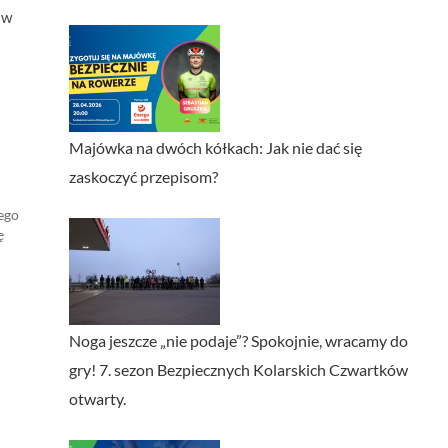
aw
Majówka na dwóch kółkach: Jak nie dać się
zaskoczyć przepisom?
zego
ę
ych
Noga jeszcze „nie podaje”? Spokojnie, wracamy do
gry! 7. sezon Bezpiecznych Kolarskich Czwartków
otwarty.