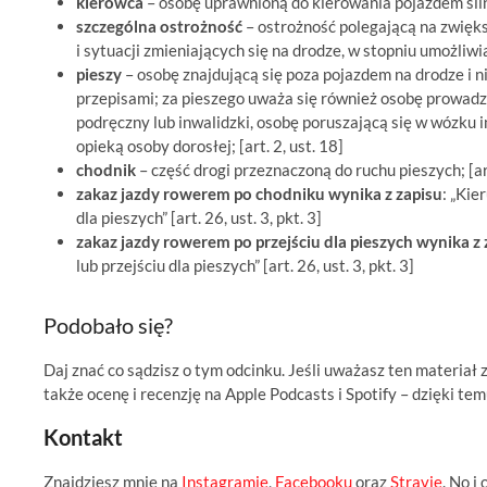
kierowca
– osobę uprawnioną do kierowania pojazdem siln
szczególna ostrożność
– ostrożność polegającą na zwięk
i sytuacji zmieniających się na drodze, w stopniu umożliw
pieszy
– osobę znajdującą się poza pojazdem na drodze i 
przepisami; za pieszego uważa się również osobę prowadzą
podręczny lub inwalidzki, osobę poruszającą się w wózku 
opieką osoby dorosłej; [art. 2, ust. 18]
chodnik
– część drogi przeznaczoną do ruchu pieszych; [art
zakaz jazdy rowerem po chodniku wynika z zapisu
: „Kie
dla pieszych” [art. 26, ust. 3, pkt. 3]
zakaz jazdy rowerem po przejściu dla pieszych wynika z 
lub przejściu dla pieszych” [art. 26, ust. 3, pkt. 3]
Podobało się?
Daj znać co sądzisz o tym odcinku. Jeśli uważasz ten materiał
także ocenę i recenzję na Apple Podcasts i Spotify – dzięki t
Kontakt
Znajdziesz mnie na
Instagramie
,
Facebooku
oraz
Stravie
. No i