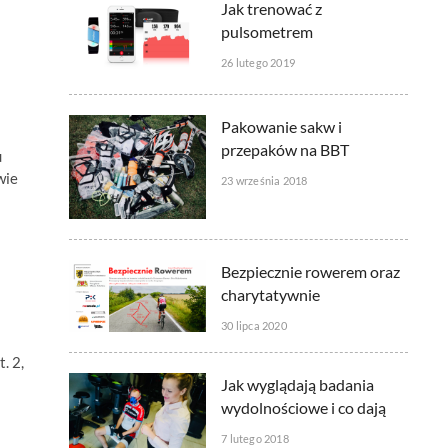
Jak trenować z
pulsometrem
26 lutego 2019
kszyć
Pakowanie sakw i
jszyć
przepaków na BBT
u
ość.
wie
23 września 2018
Bezpiecznie rowerem oraz
charytatywnie
30 lipca 2020
. 2,
Jak wyglądają badania
wydolnościowe i co dają
7 lutego 2018