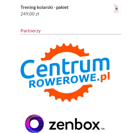
Trening kolarski - pakiet
249,00
zł
Partnerzy